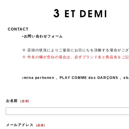
CONTACT
▪️お問い合わせフォーム
※ 店頭の状況によりご返信にお日にちを頂戴する場合がご
※ 件名の欄が空白の場合は、必ずブランド名と商品名をご
▪️mina perhonen 、PLAY COMME des GARÇONS 、
お名前
[
必須
]
メールアドレス
[
必須
]