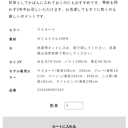
対策としてかばんに入れておくのにもおすすめです。季節を問
わず1年中お召しいただけます。お洗濯してもすぐに乾くのも
嬉しいポイントです。
マスタード
カラー
ポリエステル100%
素材
洗濯用ネットに入れ、弱で回してください。洗濯
※
後は自然乾燥で乾かしてください。
ゆき丈70.5cm バスト100cm 着丈46.5cm
サイズF
マスタード/身長156cm・158cm、グレー/身長16
モデル着用カ
1cm、ベージュ/身長153cm・158cm、こげ茶/身
ラー
長161cm、ライトピンク/身長158cm
1101KN007232
品番
数量
カートに入れる