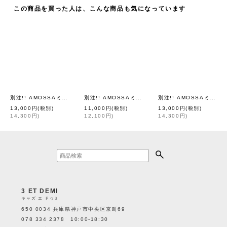
この商品を買った人は、こんな商品も気になっています
別注!! AMOSSAミラノリブ BIGカーディガン (SG:90)
別注!! AMOSSAミラノリブ BIGパフスリーブカーディガン (WH:01)
別注!! AMOSSAミラノリブ BIGカーディガン (BR:04)
[
Dot and Stripes C
13,000
円
(税別)
11,000
円
(税別)
13,000
円
(税別)
14,300
円
)
12,100
円
)
14,300
円
)
3 ET DEMI
キャズ エ ドゥミ
650 0034 兵庫県神戸市中央区京町69
078 334 2378 10:00-18:30