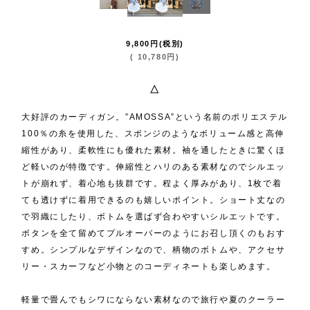
9,800
円
(税別)
(
10,780
円
)
△
大好評のカーディガン。”AMOSSA”という名前のポリエステル
100％の糸を使用した、スポンジのようなボリューム感と高伸
縮性があり、柔軟性にも優れた素材。袖を通したときに驚くほ
ど軽いのが特徴です。伸縮性とハリのある素材なのでシルエッ
トが崩れず、着心地も抜群です。程よく厚みがあり、1枚で着
ても透けずに着用できるのも嬉しいポイント。ショート丈なの
で羽織にしたり、ボトムを選ばず合わやすいシルエットです。
ボタンを全て留めてプルオーバーのようにお召し頂くのもおす
すめ。シンプルなデザインなので、柄物のボトムや、アクセサ
リー・スカーフなど小物とのコーディネートも楽しめます。
軽量で畳んでもシワにならない素材なので旅行や夏のクーラー