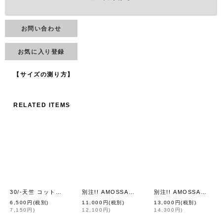
お問い合わせ
お気に入り登録
【サイズの測り方】
RELATED ITEMS
30/-天竺 コットンレースインナー (WH)
別注!! AMOSSAミラノリブ BIGパフスリーブカーディガン (LV:07)
別注!! AMOSSAミラノリブ BIGカーディガン (BG:03)
[
Dot and Stripes CHILD WOMA
6,500
円
(税別)
11,000
円
(税別)
13,000
円
(税別)
7,150
円
)
12,100
円
)
14,300
円
)