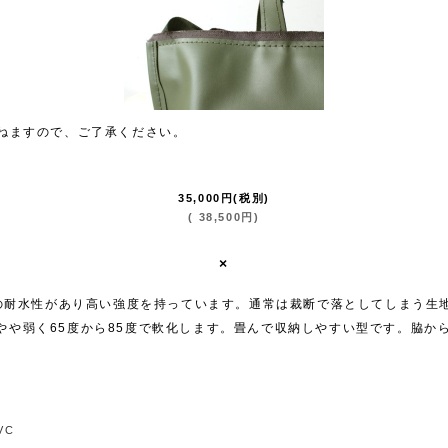
ねますので、ご了承ください。
35,000
円
(税別)
(
38,500
円
)
×
少の耐水性があり高い強度を持っています。通常は裁断で落としてしまう
やや弱く65度から85度で軟化します。畳んで収納しやすい型です。脇か
PVC