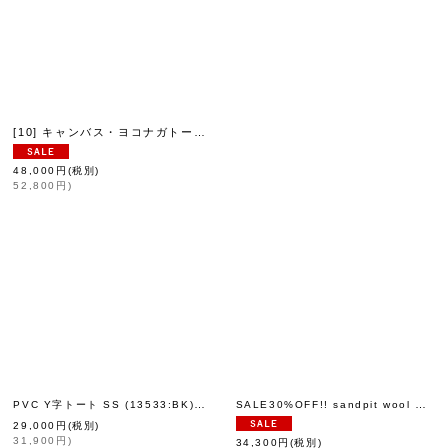
[10] キャンバス・ヨコナガトート (14521:IVBK)
.a.gos
]
[
eb.a.gos
]
48,000
円
(税別)
52,800
円
)
PVC Y字トート SS (13533:BK)
SALE30%OFF!! sandpit wool pants
[
eb.a.gos
]
[
eb.a.gos
]
29,000
円
(税別)
31,900
円
)
34,300
円
(税別)