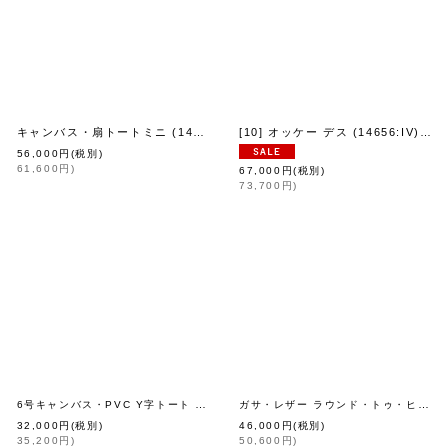
キャンバス・扇トートミニ (14615:IV)
[10] オッケー デス (14656:IV)
[
eb.a.gos
]
[
eb.a.gos
]
[
eb
56,000
円
(税別)
61,600
円
)
67,000
円
(税別)
73,700
円
)
6号キャンバス・PVC Y字トート SS (13534:GING)
ガサ・レザー ラウンド・トゥ・ヒール (BG)
[
champion
]
[
eb.a.gos
]
32,000
円
(税別)
46,000
円
(税別)
35,200
円
)
50,600
円
)