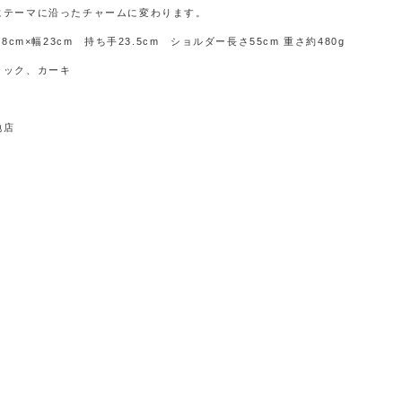
にテーマに沿ったチャームに変わります。
38cm×幅23cm 持ち手23.5cm ショルダー長さ55cm 重さ約480g
ラック、カーキ
地店