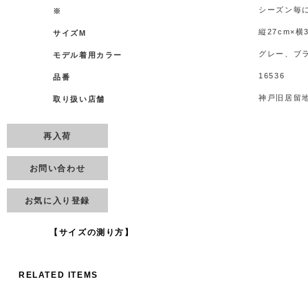
シーズン毎
※
縦27cm×横
サイズM
グレー、ブ
モデル着用カラー
16536
品番
神戸旧居留
取り扱い店舗
再入荷
お問い合わせ
お気に入り登録
【サイズの測り方】
RELATED ITEMS