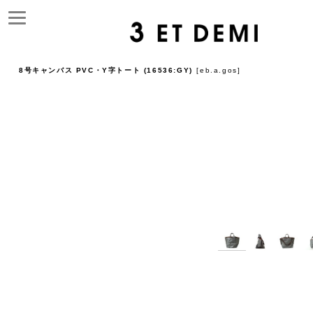
8号キャンバス PVC・Y字トート (16536:GY)
[
eb.a.gos
]