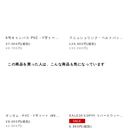
6号キャンバス PVC・Y字トート (16537:BKBK)
フニュシュリンク・ベルトバッグ (IV)
[
eb.a.gos
]
37,000
円
(税別)
120,000
円
(税別)
40,700
円
)
132,000
円
)
この商品を買った人は、こんな商品も気になっています
ギンガム・PVC・Y字トート (BK:16538)
SALE30％OFF‼︎ リバースウィーブ フーデッドスウェットシャツ (C3-Y131:GY)
[
eb.a.gos
]
39,000
円
(税別)
42,900
円
)
6,860
円
(税別)