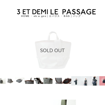
HOME
>
eb.a.gos｜エバゴス
>
BAG｜バッグ
>