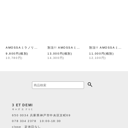
AMOSSAミラノリブ BIGパフスリーブカーディガン (RD:15)
別注!! AMOSSAミラノリブ BIGカーディガン (BG:03)
別注!! AMOSSAミラノリブ BIGパフスリーブカーディガン (LV:07)
[
Dot and Stri
9,800
円
(税別)
13,000
円
(税別)
11,000
円
(税別)
10,780
円
)
14,300
円
)
12,100
円
)
3 ET DEMI
キャズ エ ドゥミ
650 0034 兵庫県神戸市中央区京町69
078 334 2378 10:00-18:30
close 定休日なし