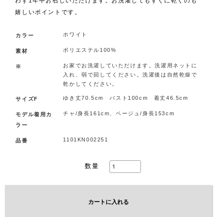
わず1年中お召しいただけます。お洗濯してもすぐに乾くのも
嬉しいポイントです。
ホワイト
カラー
ポリエステル100%
素材
お家でお洗濯していただけます。洗濯用ネットに
※
入れ、弱で回してください。洗濯後は自然乾燥で
乾かしてください。
ゆき丈70.5cm バスト100cm 着丈46.5cm
サイズF
チャ/身長161cm、ベージュ/身長153cm
モデル着用カ
ラー
1101KN002251
品番
数量
カートに入れる