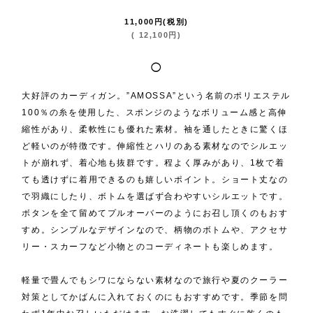
11,000
円
(税別)
(
12,100
円
)
◯
大好評のカーディガン。”AMOSSA”という名前のポリエステル
100％の糸を使用した、スポンジのようなボリューム感と高伸
縮性があり、柔軟性にも優れた素材。袖を通したときに驚くほ
ど軽いのが特徴です。伸縮性とハリのある素材なのでシルエッ
トが崩れず、着心地も抜群です。程よく厚みがあり、1枚で着
ても透けずに着用できるのも嬉しいポイント。ショート丈なの
で羽織にしたり、ボトムを選ばず合わやすいシルエットです。
ボタンを全て留めてプルオーバーのようにお召し頂くのもおす
すめ。シンプルなデザインなので、柄物のボトムや、アクセサ
リー・スカーフなど小物とのコーディネートも楽しめます。
軽量で畳んでもシワにならない素材なので旅行や夏のクーラー
対策としてかばんに入れておくのにもおすすめです。季節を問