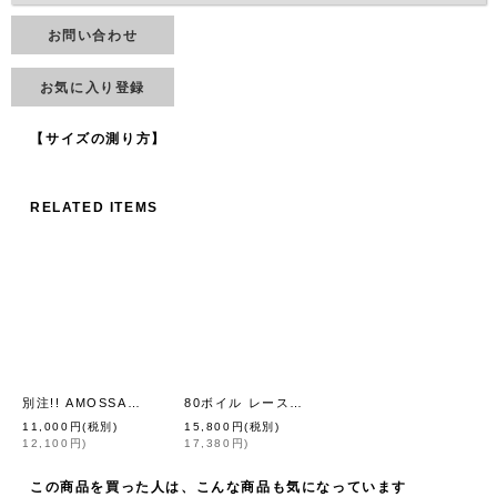
お問い合わせ
お気に入り登録
【サイズの測り方】
RELATED ITEMS
別注!! AMOSSAミラノリブ BIGパフスリーブカーディガン (LV:07)
80ボイル レースピンタックラッフルケープ衿ブラウス (WH)
[
Dot 
11,000
円
(税別)
15,800
円
(税別)
12,100
円
)
17,380
円
)
この商品を買った人は、こんな商品も気になっています