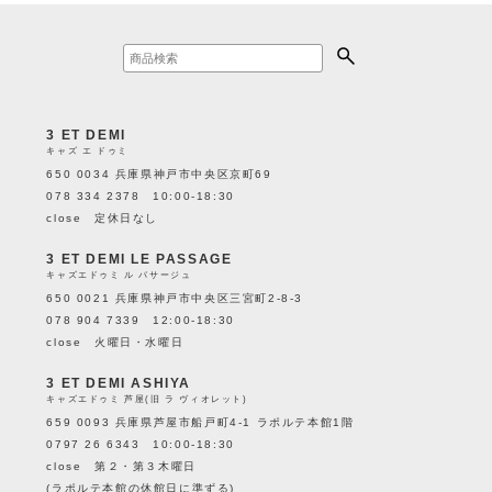
3 ET DEMI
キャズ エ ドゥミ
650 0034 兵庫県神戸市中央区京町69
078 334 2378 10:00-18:30
close 定休日なし
3 ET DEMI LE PASSAGE
キャズエドゥミ ル パサージュ
650 0021 兵庫県神戸市中央区三宮町2-8-3
078 904 7339 12:00-18:30
close 火曜日・水曜日
3 ET DEMI ASHIYA
キャズエドゥミ 芦屋(旧 ラ ヴィオレット)
659 0093 兵庫県芦屋市船戸町4-1 ラポルテ本館1階
0797 26 6343 10:00-18:30
close 第２・第３木曜日
(ラポルテ本館の休館日に準ずる)