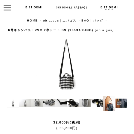
HOME
>
eb.a.gos｜エバゴス
>
BAG｜バッグ
>
6号キャンバス・PVC Y字トート SS (13534:GING)
[
eb.a.gos
]
32,000
円
(税別)
(
35,200
円
)