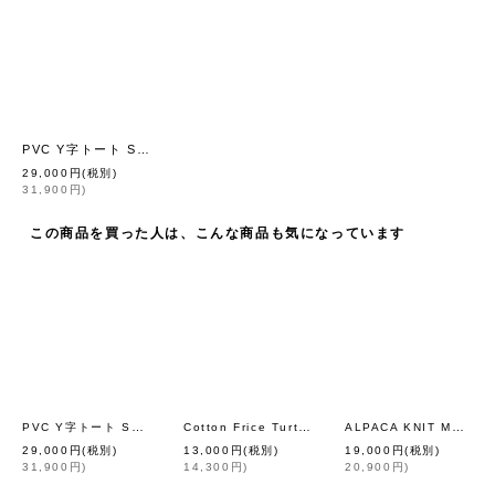
PVC Y字トート SS (13533:BK)
[
eb.a.gos
]
29,000
円
(税別)
31,900
円
)
この商品を買った人は、こんな商品も気になっています
PVC Y字トート SS (13533:BK)
Cotton Frice Turtleneck T-shirts with Bee KNT28H (GR)
ALPACA KNIT MUFFLER (KU61A:NV)
[
eb.a.gos
]
29,000
円
(税別)
13,000
円
(税別)
19,000
円
(税別)
31,900
円
)
14,300
円
)
20,900
円
)