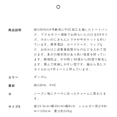
◯
.
綿100%の6号帆布にPVC加工を施したトートバッ
商品説明
グ。アクセサリー感覚でお持ちいただけるSSサイ
ズ。小さいのにきちんとマチや中ポケットも付い
ています。携帯電話、カードケース、リップな
ど、お出かけに必要最低限のものなどを入れて頂
けます。多少の耐水性があり高い強度を持ってい
ます。耐熱性は、やや弱く65度から85度で軟化し
ます。畳んで収納しやすい型です。脇から見たス
タイルからY字トートと呼んでいます。
ギンガム
カラー
綿100%、PVC
素材
シーズン毎にテーマに沿ったチャームに変わりま
※
す。
縦15.5cm×横20cm×幅8cm ショルダー長さ69c
サイズS
m〜135cm 重さ約225g