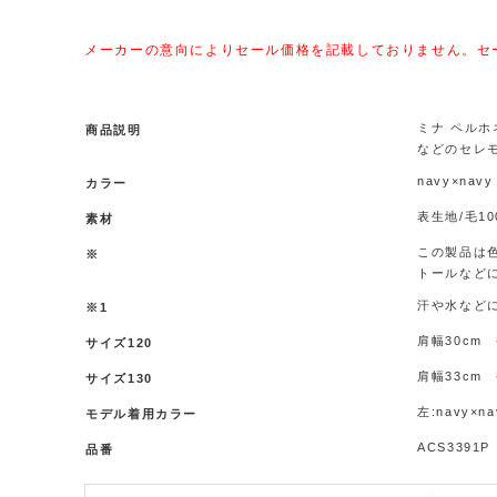
メーカーの意向によりセール価格を記載しておりません。セ
ミナ ペルホ
商品説明
などのセレ
navy×navy
カラー
表生地/毛1
素材
この製品は
※
トールなど
汗や水など
※1
肩幅30cm 
サイズ120
肩幅33cm 
サイズ130
左:navy×na
モデル着用カラー
ACS3391P
品番