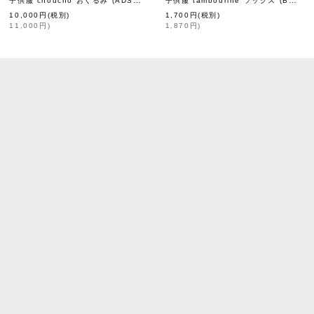
[
mina perhonen petit
]
[
mina perhonen petit
]
10,000
円
(税別)
1,700
円
(税別)
11,000
円
)
1,870
円
)