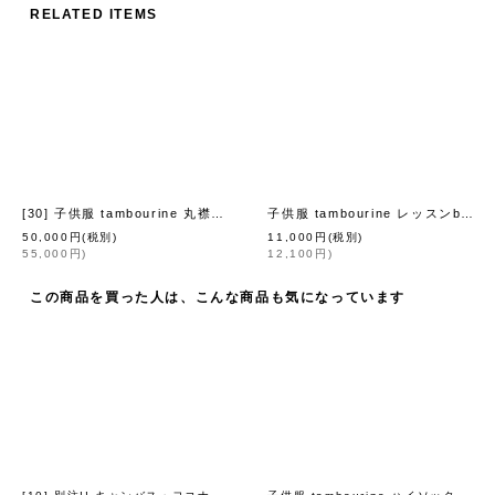
RELATED ITEMS
[30] 子供服 tambourine 丸襟ワンピース (ACS3391P:NV×WH / LGY)
子供服 tambourine レッスンbag (ACS7183P:LGY)
[
m
50,000
円
(税別)
11,000
円
(税別)
55,000
円
)
12,100
円
)
この商品を買った人は、こんな商品も気になっています
[10] 別注!! キャンバス・ヨコナガトート (14521:BK×WHステッチ)
子供服 tambourine ハイソックス