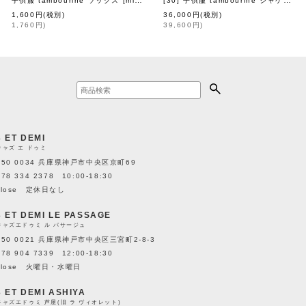
na perhonen petit
]
子供服 tambourine ソックス
]
[
mina perhonen petit
]
1,600
円
(税別)
36,000
円
(税別)
1,760
円
)
39,600
円
)
3 ET DEMI
キャズ エ ドゥミ
650 0034 兵庫県神戸市中央区京町69
078 334 2378 10:00-18:30
close 定休日なし
3 ET DEMI LE PASSAGE
キャズエドゥミ ル パサージュ
650 0021 兵庫県神戸市中央区三宮町2-8-3
078 904 7339 12:00-18:30
close 火曜日・水曜日
3 ET DEMI ASHIYA
キャズエドゥミ 芦屋(旧 ラ ヴィオレット)