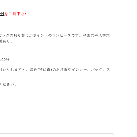
ON
をご覧下さい。
とパイピングの切り替えがポイントのワンピースです。卒園式や入学式
地あり。
00%
けたりしますと、淡色(特に白)のお洋服やインナー、バッグ、ス
ください。