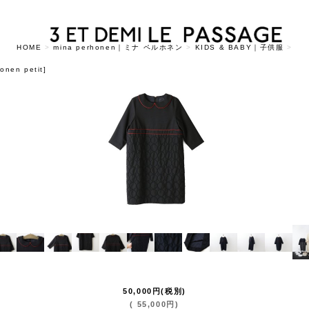
HOME
>
mina perhonen｜ミナ ペルホネン
>
KIDS & BABY｜子供服
>
onen petit
]
50,000
円
(税別)
(
55,000
円
)