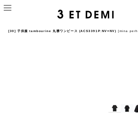
[30] 子供服 tambourine 丸襟ワンピース (ACS3391P:NV×NV)
[
mina perh