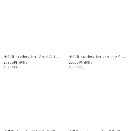
子供服 tambourine ソックス
子供服 tambourine ハイソックス
tit
]
[
mina perhonen petit
[
mina perhonen petit
]
]
[
m
1,600
円
(税別)
2,000
円
(税別)
1,760
円
)
2,200
円
)
子供服 choucho おくるみ (ADS7272P:WH)
子供服 tambourine ソックス (BP8075P)