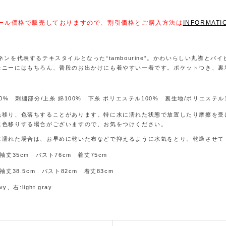
ール価格で販売しておりますので、割引価格とご購入方法は
INFORMATI
ネンを代表するテキスタイルとなった“tambourine”。かわいらしい丸襟
モニーにはもちろん、普段のお出かけにも着やすい一着です。ポケットつき、裏
00% 刺繍部分/上糸 綿100% 下糸 ポリエステル100% 裏生地/ポリエステル1
色移り、色落ちすることがあります。特に水に濡れた状態で放置したり摩擦を受
に色移りする場合がございますので、お気をつけください。
に濡れた場合は、お早めに乾いた布などで抑えるように水気をとり、乾燥させて
袖丈35cm バスト76cm 着丈75cm
袖丈38.5cm バスト82cm 着丈83cm
vy、右:light gray