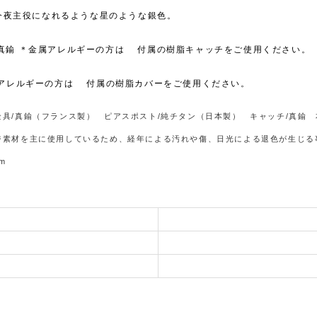
今夜主役になれるような星のような銀色。
チ：真鍮 ＊金属アレルギーの方は 付属の樹脂キャッチをご使用ください。
＊金属アレルギーの方は 付属の樹脂カバーをご使用ください。
具/真鍮（フランス製） ピアスポスト/純チタン（日本製） キャッチ/真鍮 本
ジ素材を主に使用しているため、経年による汚れや傷、日光による退色が生じる
m