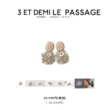
HOME
>
tamas｜タマス
>
20,000
円
(税別)
(
22,000
円
)