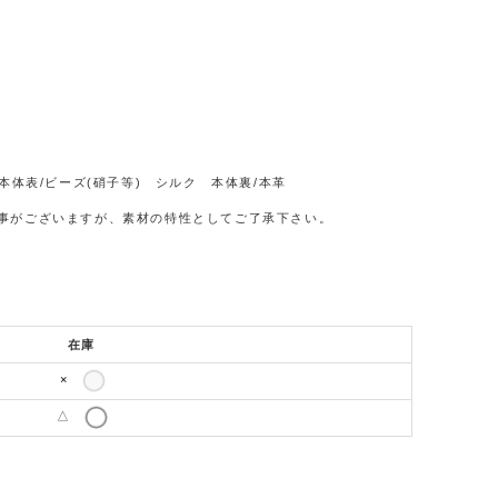
体表/ビーズ(硝子等) シルク 本体裏/本革
事がございますが、素材の特性としてご了承下さい。
在庫
×
△