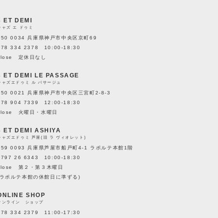
3 ET DEMI
キャズ エ ドゥミ
650 0034 兵庫県神戸市中央区京町69
078 334 2378 10:00-18:30
close 定休日なし
3 ET DEMI LE PASSAGE
キャズエドゥミ ル パサージュ
650 0021 兵庫県神戸市中央区三宮町2-8-3
078 904 7339 12:00-18:30
close 火曜日・水曜日
3 ET DEMI ASHIYA
キャズエドゥミ 芦屋(旧 ラ ヴィオレット)
659 0093 兵庫県芦屋市船戸町4-1 ラポルテ本館1階
0797 26 6343 10:00-18:30
close 第２・第３木曜日
(ラポルテ本館の休館日に準ずる)
ONLINE SHOP
オンライン ショップ
078 334 2379 11:00-17:30