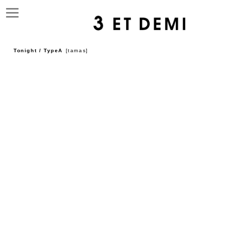
Tonight / TypeA
[
tamas
]