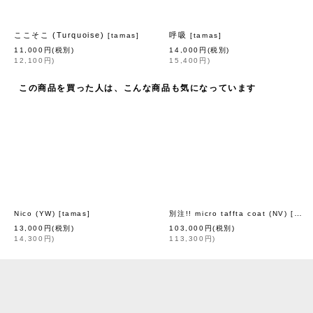
ここそこ (Turquoise)
呼吸
[
tamas
]
[
tamas
]
11,000
円
(税別)
14,000
円
(税別)
12,100
円
)
15,400
円
)
この商品を買った人は、こんな商品も気になっています
Nico (YW)
[
tamas
]
別注!! micro taffta coat (NV)
[
leur
13,000
円
(税別)
103,000
円
(税別)
14,300
円
)
113,300
円
)