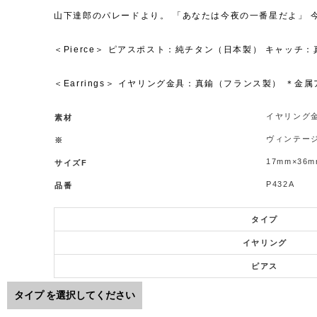
山下達郎のパレードより。 「あなたは今夜の一番星だよ」 
＜Pierce＞ ピアスポスト：純チタン（日本製） キャッ
＜Earrings＞ イヤリング金具：真鍮（フランス製） 
イヤリング金
素材
ヴィンテー
※
17mm×36m
サイズF
P432A
品番
タイプ
イヤリング
ピアス
タイプ
を選択してください