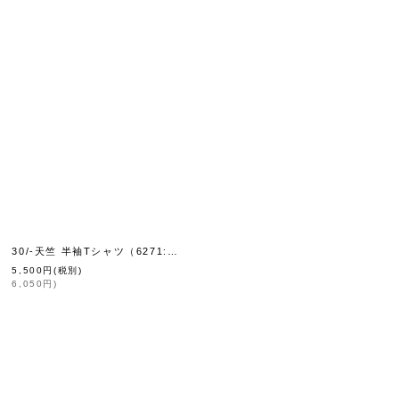
30/-天竺 半袖Tシャツ（6271:WH）
[
homspun
]
[
homspun
]
5,500
円
(税別)
6,050
円
)