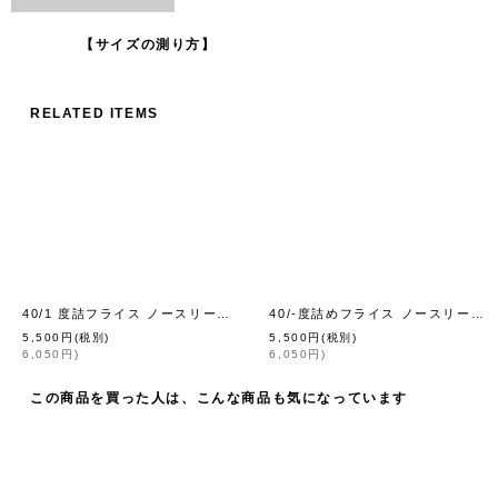
【サイズの測り方】
RELATED ITEMS
40/1 度詰フライス ノースリーブプルオーバー (6696:WH)
40/-度詰めフライス ノースリーブプルオーバー（6696:BK）
[
homspun
]
5,500
円
(税別)
5,500
円
(税別)
6,050
円
)
6,050
円
)
この商品を買った人は、こんな商品も気になっています