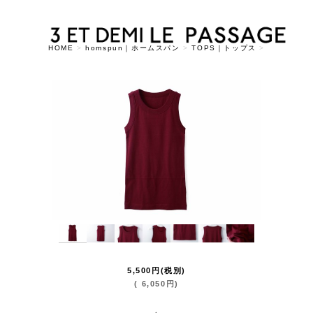
HOME
>
homspun｜ホームスパン
>
TOPS｜トップス
>
5,500
円
(税別)
(
6,050
円
)