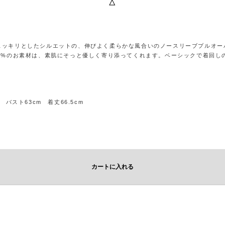
△
スッキリとしたシルエットの、伸びよく柔らかな風合いのノースリーブプルオー
00%のお素材は、素肌にそっと優しく寄り添ってくれます。ベーシックで着回し
m バスト63cm 着丈66.5cm
カートに入れる