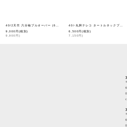
40/2天竺 六分袖プルオーバー (6366:BL)
40/-丸胴テレコ タートルネックプルオーバー (6286:WH)
[
homspun
]
9,000
円
(税別)
6,500
円
(税別)
9,900
円
)
7,150
円
)