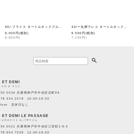
60/-フライス タートルネックプルオーバー（TGY）
40/ー丸胴テレコ タートルネックプルオーバー (6286:TDCH)
[
homspun
]
[
homspun
]
6,000
円
(税別)
6,500
円
(税別)
6,600
円
)
7,150
円
)
3 ET DEMI
キャズ エ ドゥミ
650 0034 兵庫県神戸市中央区京町69
078 334 2378 10:00-18:30
close 定休日なし
3 ET DEMI LE PASSAGE
キャズエドゥミ ル パサージュ
650 0021 兵庫県神戸市中央区三宮町2-8-3
078 904 7339 12:00-18:30