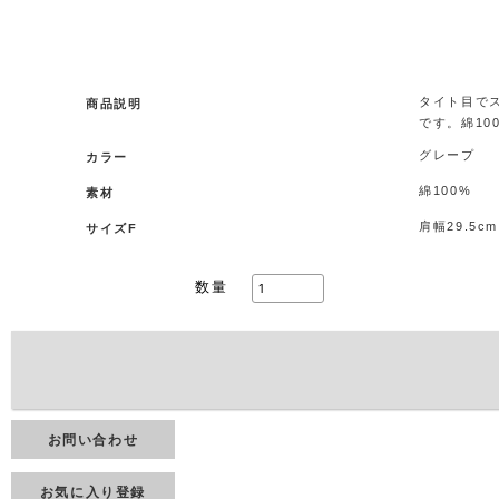
.
タイト目で
商品説明
です。綿1
グレープ
カラー
綿100%
素材
肩幅29.5c
サイズF
数量
お問い合わせ
お気に入り登録