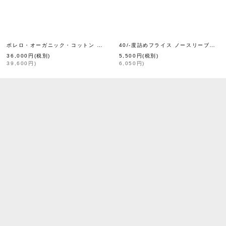
ボレロ・オーガニック・コットン (56518:BK)
40/-度詰めフライス ノースリーブプルオーバー（6696:LGY）
[
homspun
]
[
eb.a.gos
]
36,000
円
(税別)
5,500
円
(税別)
39,600
円
)
6,050
円
)