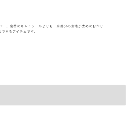
バー。定番のキャミソールよりも、肩部分の生地が太めのお作り
のできるアイテムです。