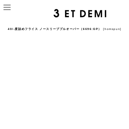
40/-度詰めフライス ノースリーブプルオーバー（6696:GP）
[
homspun
]