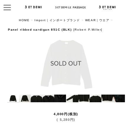
HOME
>
Import｜インポートブランド
>
WEAR｜ウエア
>
Panel ribbed cardigan 851C (BLK)
[
Robert P.Miller
]
4,800
円
(税別)
(
5,280
円
)