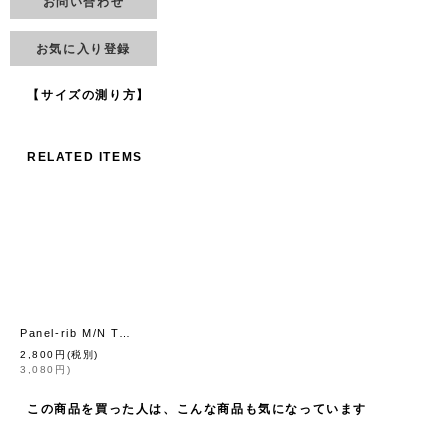
お問い合わせ
お気に入り登録
【サイズの測り方】
RELATED ITEMS
Panel-rib M/N Tee 829C (BLK-W2)
[
Robert P.Miller
]
2,800
円
(税別)
3,080
円
)
この商品を買った人は、こんな商品も気になっています