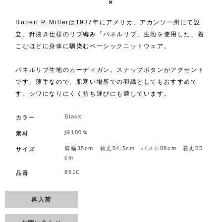
×
Robert P. Millerは1937年にアメリカ、アカンソー州にて設
立。針抜き仕様のリブ編み「パネルリブ」生地を使用した、着
こむほどに身体に馴染むベーシックニットウェア。
パネルリブ生地のカーディガン。スナップボタンがアクセント
です。薄手なので、肌寒い場所での羽織としてもおすすめで
す。シワになりにくく持ち運びにも適しています。
Black
カラー
綿100％
素材
肩幅35cm 袖丈54.5cm バスト88cm 着丈55
サイズ
cm
851C
品番
再入荷