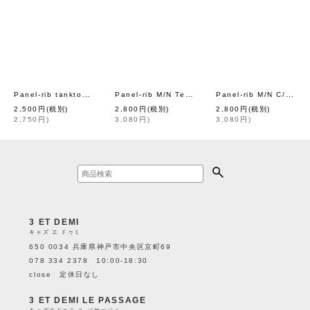
Panel-rib tanktop 848C (BK)
Panel-rib M/N Tee 829C (BLK-W2)
Panel-rib M/N C/N 863C (BLK-W3)
[
Robert P.Miller
]
[
Robert P.Mi
2,500
円
(税別)
2,800
円
(税別)
2,800
円
(税別)
2,750
円
)
3,080
円
)
3,080
円
)
3 ET DEMI
キャズ エ ドゥミ
650 0034 兵庫県神戸市中央区京町69
078 334 2378 10:00-18:30
close 定休日なし
3 ET DEMI LE PASSAGE