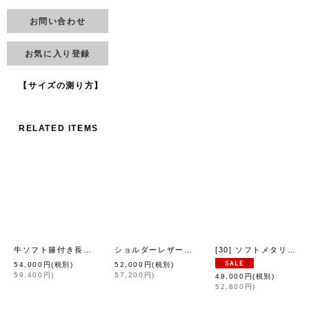
お問い合わせ
お気に入り登録
【サイズの測り方】
RELATED ITEMS
牛ソフト籐付き長財布 E金具 (BK）
ショルダーレザー籐付き長財布 E金具 (OAK）
[30] ソフトメタリック 籐付きミニサイフ (SV)
[
eb.a.gos
]
[
e
54,000
円
(税別)
52,000
円
(税別)
59,400
円
)
57,200
円
)
48,000
円
(税別)
52,800
円
)