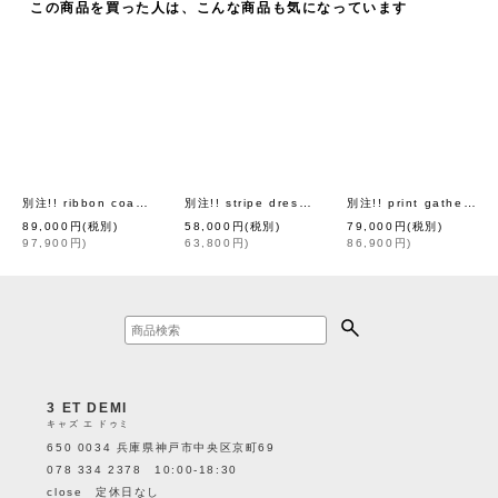
この商品を買った人は、こんな商品も気になっています
別注!! ribbon coat (BG)
別注!! stripe dress (BL)
別注!! print gather dress
[
leur logette
]
[
FOR flowers of roman
89,000
円
(税別)
58,000
円
(税別)
79,000
円
(税別)
97,900
円
)
63,800
円
)
86,900
円
)
3 ET DEMI
キャズ エ ドゥミ
650 0034 兵庫県神戸市中央区京町69
078 334 2378 10:00-18:30
close 定休日なし