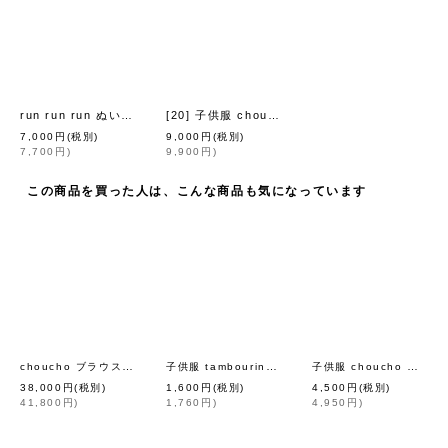
run run run ぬいぐるみ (BP8094P:LPK)
[20] 子供服 choucho 帽子 (ZS7008P)
[
mina perhonen petit
]
[
mina pe
7,000
円
(税別)
9,000
円
(税別)
7,700
円
)
9,900
円
)
この商品を買った人は、こんな商品も気になっています
choucho ブラウス (AES1447:NV)
子供服 tambourine ソックス
子供服 choucho スタイ (ADS7271P:NV)
[
mina perhonen
]
[
mina perhonen pet
38,000
円
(税別)
1,600
円
(税別)
4,500
円
(税別)
41,800
円
)
1,760
円
)
4,950
円
)