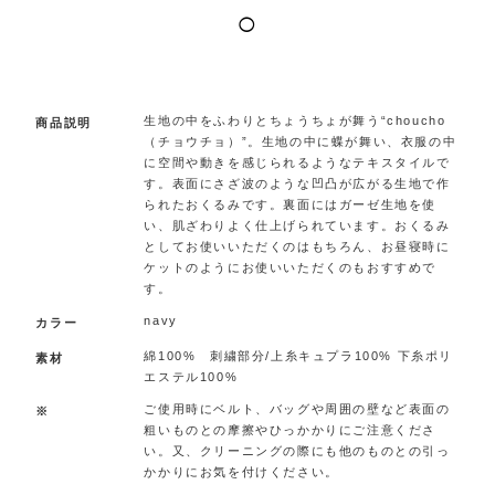
◯
.
生地の中をふわりとちょうちょが舞う“choucho
商品説明
（チョウチョ）”。生地の中に蝶が舞い、衣服の中
に空間や動きを感じられるようなテキスタイルで
す。表面にさざ波のような凹凸が広がる生地で作
られたおくるみです。裏面にはガーゼ生地を使
い、肌ざわりよく仕上げられています。おくるみ
としてお使いいただくのはもちろん、お昼寝時に
ケットのようにお使いいただくのもおすすめで
す。
navy
カラー
綿100% 刺繍部分/上糸キュプラ100% 下糸ポリ
素材
エステル100%
ご使用時にベルト、バッグや周囲の壁など表面の
※
粗いものとの摩擦やひっかかりにご注意くださ
い。又、クリーニングの際にも他のものとの引っ
かかりにお気を付けください。