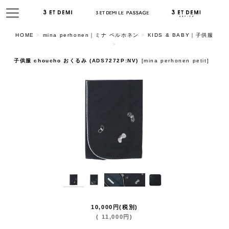
HOME
>
mina perhonen｜ミナ ペルホネン
>
KIDS & BABY｜子供服
>
子供服 choucho おくるみ (ADS7272P:NV)
[
mina perhonen petit
]
10,000
円
(税別)
(
11,000
円
)