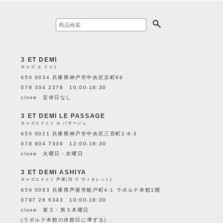
3 ET DEMI
キャズ エ ドゥミ
650 0034 兵庫県神戸市中央区京町69
078 334 2378 10:00-18:30
close 定休日なし
3 ET DEMI LE PASSAGE
キャズエドゥミ ル パサージュ
650 0021 兵庫県神戸市中央区三宮町2-8-3
078 904 7339 12:00-18:30
close 火曜日・水曜日
3 ET DEMI ASHIYA
キャズエドゥミ 芦屋(旧 ラ ヴィオレット)
659 0093 兵庫県芦屋市船戸町4-1 ラポルテ本館1階
0797 26 6343 10:00-18:30
close 第２・第３木曜日
(ラポルテ本館の休館日に準ずる)