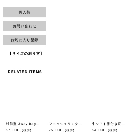
再入荷
お問い合わせ
お気に入り登録
【サイズの測り方】
RELATED ITEMS
封筒型 3way bag・フニュシュリンク (46558:BK)
フニュシュリンク・ボディバッグS (16530:SA)
牛ソフト籐付き長財布 E金具 (BK）
[
eb.a.gos
]
57,000
円
(税別)
75,000
円
(税別)
54,000
円
(税別)