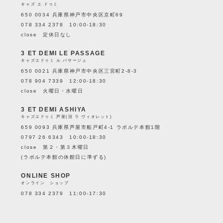
キャズ エ ドゥミ
650 0034 兵庫県神戸市中央区京町69
078 334 2378 10:00-18:30
close 定休日なし
3 ET DEMI LE PASSAGE
キャズエドゥミ ル パサージュ
650 0021 兵庫県神戸市中央区三宮町2-8-3
078 904 7339 12:00-18:30
close 火曜日・水曜日
3 ET DEMI ASHIYA
キャズエドゥミ 芦屋(旧 ラ ヴィオレット)
659 0093 兵庫県芦屋市船戸町4-1 ラポルテ本館1階
0797 26 6343 10:00-18:30
close 第２・第３木曜日
(ラポルテ本館の休館日に準ずる)
ONLINE SHOP
オンライン ショップ
078 334 2379 11:00-17:30