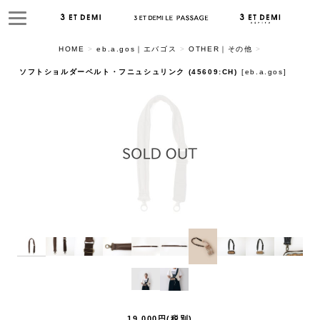
HOME
>
eb.a.gos｜エバゴス
>
OTHER｜その他
>
ソフトショルダーベルト・フニュシュリンク (45609:CH)
[
eb.a.gos
]
19,000
円
(税別)