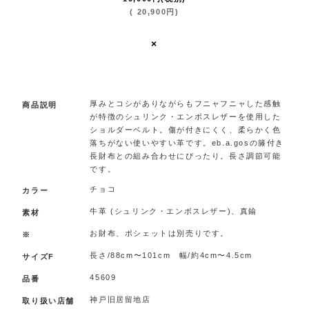
(
20,900
円
)
×
.
厚みとコシがありながらもフニャフニャした感触
商品説明
が特徴のシュリンク・エンボスレザーを使用した
ショルダーベルト。傷が付きにくく、柔らかく色
落ちがない使いやすい革です。eb.a.gosの籐付き
長財布との組み合わせにぴったり。長さ調節可能
です。
チョコ
カラー
牛革 (シュリンク・エンボスレザー)、真鍮
素材
お財布、ポシェットは別売りです。
※
長さ/88cm〜101cm 幅/約4cm〜4.5cm
サイズF
45609
品番
神戸旧居留地店
取り扱い店舗