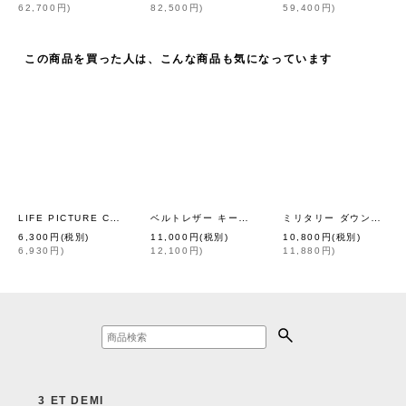
62,700
円
)
82,500
円
)
59,400
円
)
この商品を買った人は、こんな商品も気になっています
LIFE PICTURE COLLECTION | Photo Print T-Shirt (CH)
ベルトレザー キーホルダー (45643:BL)
ミリタリー ダウンパンツ-ソフトシェル (TAION-131LSML-1:DSGR)
[
GOOD ROCK 
[
eb.a.gos
6,300
円
(税別)
11,000
円
(税別)
10,800
円
(税別)
6,930
円
)
12,100
円
)
11,880
円
)
3 ET DEMI