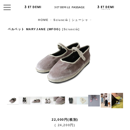
HOME
>
Sciuscià｜シューシャ
>
ベルベット MARYJANE (MFOG)
[
Sciuscià
]
22,000
円
(税別)
(
24,200
円
)