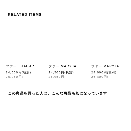
RELATED ITEMS
ファー TRAGARA (COW)
ファー MARYJANE (COW)
ファー MARYJANE (CCOLA)
[
Sciuscià
]
[
Sciuscià
]
24,500
円
(税別)
24,500
円
(税別)
24,000
円
(税別)
26,950
円
)
26,950
円
)
26,400
円
)
この商品を買った人は、こんな商品も気になっています