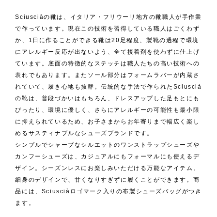
Sciusciàの靴は、イタリア・フリウーリ地方の靴職人が手作業
で作っています。現在この技術を習得している職人はごくわず
か、1日に作ることができる靴は20足程度、製靴の過程で環境
にアレルギー反応が出ないよう、全て接着剤を使わずに仕上げ
ています。底面の特徴的なステッチは職人たちの高い技術への
表れでもあります。またソール部分はフォームラバーが内蔵さ
れていて、履き心地も抜群。伝統的な手法で作られたSciuscià
の靴は、普段づかいはもちろん、ドレスアップした足もとにも
ぴったり、環境に優しく、さらにアレルギーの可能性も最小限
に抑えられているため、お子さまからお年寄りまで幅広く楽し
めるサスティナブルなシューズブランドです。
シンプルでシャープなシルエットのワンストラップシューズや
カンフーシューズは、カジュアルにもフォーマルにも使えるデ
ザイン。シーズンレスにお楽しみいただける万能なアイテム。
細身のデザインで、甘くなりすぎずに履くことができます。商
品には、Sciusciàロゴマーク入りの布製シューズバッグがつき
ます。