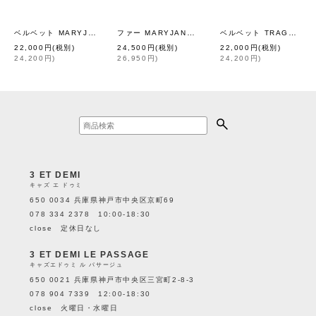
ベルベット MARYJANE (SB)
ファー MARYJANE (COW)
ベルベット TRAGARA (MFOG)
[
Sciuscià
]
[
Sciuscià
]
22,000
円
(税別)
24,500
円
(税別)
22,000
円
(税別)
24,200
円
)
26,950
円
)
24,200
円
)
3 ET DEMI
キャズ エ ドゥミ
650 0034 兵庫県神戸市中央区京町69
078 334 2378 10:00-18:30
close 定休日なし
3 ET DEMI LE PASSAGE
キャズエドゥミ ル パサージュ
650 0021 兵庫県神戸市中央区三宮町2-8-3
078 904 7339 12:00-18:30
close 火曜日・水曜日