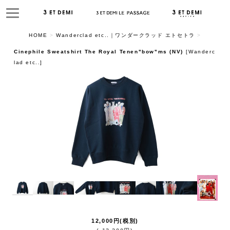
HOME
>
Wanderclad etc..｜ワンダークラッド エトセトラ
>
Cinephile Sweatshirt The Royal Tenen"bow"ms (NV)
[
Wanderc
lad etc..
]
12,000
円
(税別)