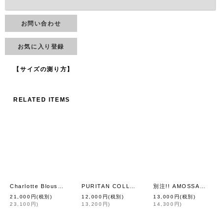
お問い合わせ
お気に入り登録
【サイズの測り方】
RELATED ITEMS
Charlotte Blouse
PURITAN COLLAR (WH)
別注!! AMOSSAミラノリブ BIGカーディガン（ROY:09）
[
Wanderclad etc..
]
[
Wanderclad etc..
]
21,000
円
(税別)
12,000
円
(税別)
13,000
円
(税別)
23,100
円
)
13,200
円
)
14,300
円
)