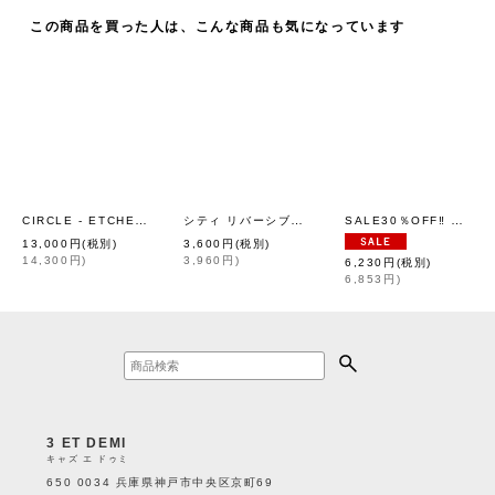
この商品を買った人は、こんな商品も気になっています
CIRCLE - ETCHED METAL NECKLACE
シティ リバーシブル ダウンマフラー (TAION-R201CI)
SALE30％OFF‼︎ リバースウィーブ クルーネックスウェットシャツ (C3-Y031:GY)
[
KEYHOLDER
]
13,000
円
(税別)
3,600
円
(税別)
14,300
円
)
3,960
円
)
6,230
円
(税別)
6,853
円
)
3 ET DEMI
キャズ エ ドゥミ
650 0034 兵庫県神戸市中央区京町69