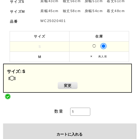
肩幅43cm 袖丈56cm 身幅51cm 着丈61cm
サイズS
肩幅45cm 袖丈58cm 身幅54cm 着丈48cm
サイズM
WC25020401
品番
サイズ
在庫
◯
S
×
M
再入荷
サイズ
:
S
[
◯
]
変更
数量
カートに入れる