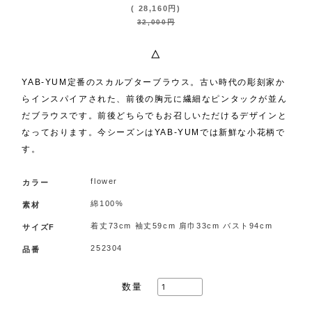
(
28,160
円
)
32,000
円
△
YAB-YUM定番のスカルプターブラウス。古い時代の彫刻家か
らインスパイアされた、前後の胸元に繊細なピンタックが並ん
だブラウスです。前後どちらでもお召しいただけるデザインと
なっております。今シーズンはYAB-YUMでは新鮮な小花柄で
す。
flower
カラー
綿100%
素材
着丈73cm 袖丈59cm 肩巾33cm バスト94cm
サイズF
252304
品番
数量