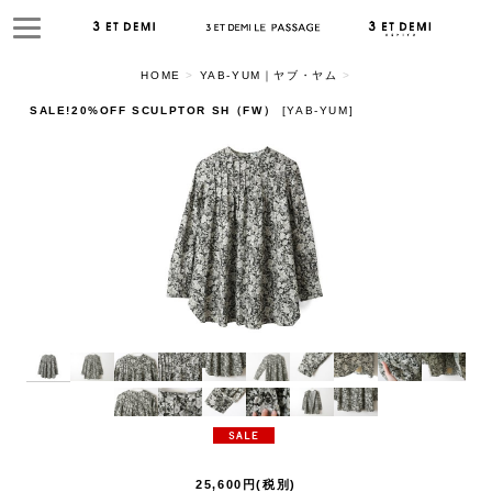
HOME
>
YAB-YUM｜ヤブ・ヤム
>
SALE!20%OFF SCULPTOR SH（FW）
[
YAB-YUM
]
25,600
円
(税別)