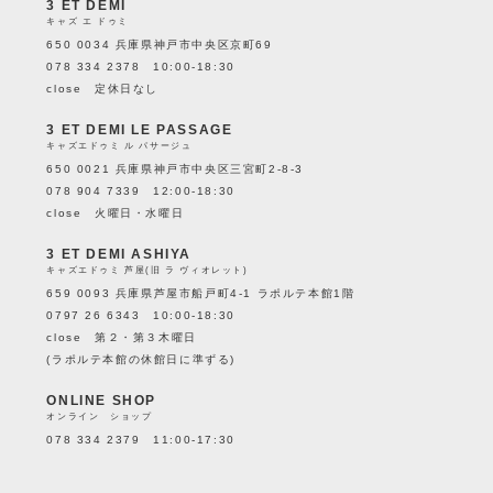
3 ET DEMI
キャズ エ ドゥミ
650 0034 兵庫県神戸市中央区京町69
078 334 2378 10:00-18:30
close 定休日なし
3 ET DEMI LE PASSAGE
キャズエドゥミ ル パサージュ
650 0021 兵庫県神戸市中央区三宮町2-8-3
078 904 7339 12:00-18:30
close 火曜日・水曜日
3 ET DEMI ASHIYA
キャズエドゥミ 芦屋(旧 ラ ヴィオレット)
659 0093 兵庫県芦屋市船戸町4-1 ラポルテ本館1階
0797 26 6343 10:00-18:30
close 第２・第３木曜日
(ラポルテ本館の休館日に準ずる)
ONLINE SHOP
オンライン ショップ
078 334 2379 11:00-17:30