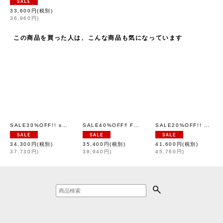
33,600
円
(税別)
36,960
円
)
この商品を買った人は、こんな商品も気になっています
SALE30%OFF!! sandpit wool pants
SALE40%OFF‼︎ Flower jacquard top (OF)
SALE20%OFF!! REFECTORY O.P (BG)
[
leur logette
]
[
leur
34,300
円
(税別)
35,400
円
(税別)
41,600
円
(税別)
37,730
円
)
38,940
円
)
45,760
円
)