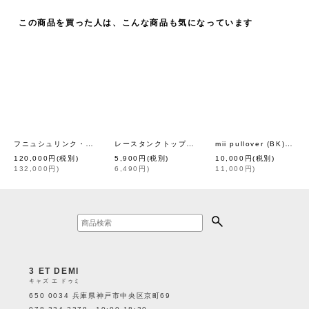
この商品を買った人は、こんな商品も気になっています
フニュシュリンク・ベルトバッグ (IV)
レースタンクトップ 866（GY）
mii pullover (BK)
[
eb.a.gos
]
[
HENRI
]
[
fig
120,000
円
(税別)
5,900
円
(税別)
10,000
円
(税別)
132,000
円
)
6,490
円
)
11,000
円
)
3 ET DEMI
キャズ エ ドゥミ
650 0034 兵庫県神戸市中央区京町69