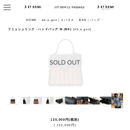
HOME
>
eb.a.gos｜エバゴス
>
BAG｜バッグ
>
フニュシュリンク・ハンドバッグ M (BK)
[
eb.a.gos
]
120,000
円
(税別)
(
132,000
円
)