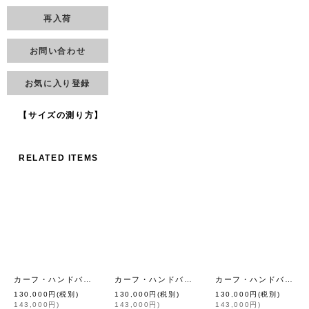
再入荷
お問い合わせ
お気に入り登録
【サイズの測り方】
RELATED ITEMS
カーフ・ハンドバッグ S（BK/SV金具）
カーフ・ハンドバッグ S (BK)
カーフ・ハンドバッグ M (BK/SV金具)
[
eb.a.gos
]
[
eb.a.gos
]
130,000
円
(税別)
130,000
円
(税別)
130,000
円
(税別)
143,000
円
)
143,000
円
)
143,000
円
)