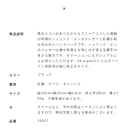
×
.
厚みとコシがありながらもフニャフニャした感触
商品説明
が特徴のシュリンク・エンボスレザーと紅藤を組
み合わせたハンドバッグです。シュリンク・エン
ボスレザーは傷や色落ちを気にせず使える勝手の
良さも魅力です。オケージョンにもカジュアルに
もお持ちいただけます。eb.a.gosのショルダーソ
フト長財布が縦に収まるサイズ。
ブラック
カラー
紅籐、カーフ、キャンバス
素材
縦23cm×横23cm×幅13cm 持ち手28cm 重さ7
サイズ
50g ※個体差があります。
チャームなど、中の仕様はシーズンにより異なり
※
ますので、商品写真と異なる場合がございます。
16527
品番