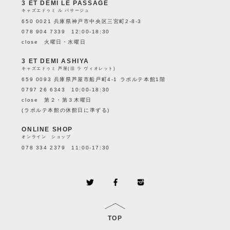
3 ET DEMI LE PASSAGE
キャズエドゥミ ル パサージュ
650 0021 兵庫県神戸市中央区三宮町2-8-3
078 904 7339 12:00-18:30
close 火曜日・水曜日
3 ET DEMI ASHIYA
キャズエドゥミ 芦屋(旧 ラ ヴィオレット)
659 0093 兵庫県芦屋市船戸町4-1 ラポルテ本館1階
0797 26 6343 10:00-18:30
close 第２・第３木曜日
(ラポルテ本館の休館日に準ずる)
ONLINE SHOP
オンライン ショップ
078 334 2379 11:00-17:30
TOP