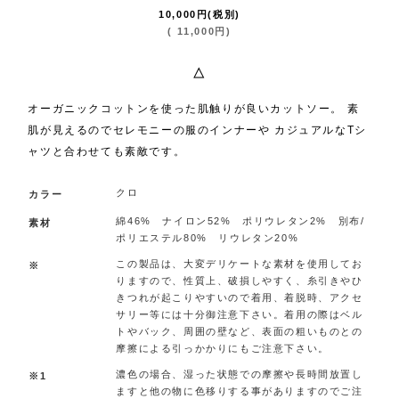
10,000
円
(税別)
(
11,000
円
)
△
オーガニックコットンを使った肌触りが良いカットソー。 素
肌が見えるのでセレモニーの服のインナーや カジュアルなTシ
ャツと合わせても素敵です。
クロ
カラー
綿46% ナイロン52% ポリウレタン2% 別布/
素材
ポリエステル80% リウレタン20%
この製品は、大変デリケートな素材を使用してお
※
りますので、性質上、破損しやすく、糸引きやひ
きつれが起こりやすいので着用、着脱時、アクセ
サリー等には十分御注意下さい。着用の際はベル
トやバック、周囲の壁など、表面の粗いものとの
摩擦による引っかかりにもご注意下さい。
濃色の場合、湿った状態での摩擦や長時間放置し
※1
ますと他の物に色移りする事がありますのでご注