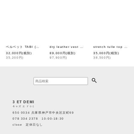
ベルベット TABI (BK)
dry leather vest (BK)
stretch tulle top (BK)
[
Sciuscià
]
[
leur logette
]
32,000
円
(税別)
89,000
円
(税別)
35,000
円
(税別)
35,200
円
)
97,900
円
)
38,500
円
)
3 ET DEMI
キャズ エ ドゥミ
650 0034 兵庫県神戸市中央区京町69
078 334 2378 10:00-18:30
close 定休日なし