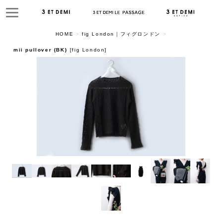
HOME
>
fig London｜フィグロンドン
>
mii pullover (BK)
[
fig London
]