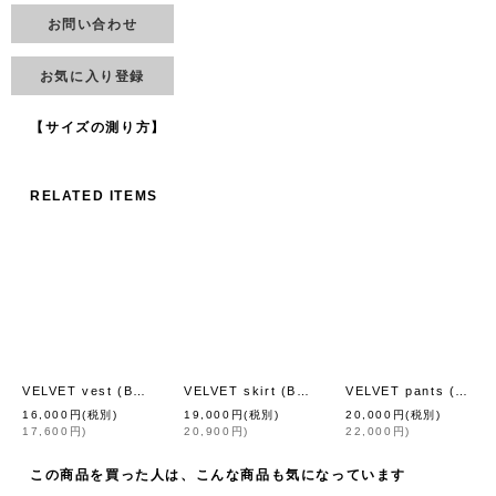
お問い合わせ
お気に入り登録
【サイズの測り方】
RELATED ITEMS
VELVET vest (BK)
VELVET skirt (BK)
VELVET pants (BK)
[
fig London
]
[
fig London
]
[
16,000
円
(税別)
19,000
円
(税別)
20,000
円
(税別)
17,600
円
)
20,900
円
)
22,000
円
)
この商品を買った人は、こんな商品も気になっています