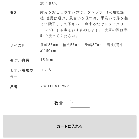
意下さい。
縮みをおこしやすいので、タンブラー(衣類乾燥
※2
機)使用は避け、風合いを保つ為、手洗いで形を整
えて陰干しして下さい。 出来るだけドライクリー
ニングにする事をおすすめします。 洗濯の際は単
独で洗ってください。
肩幅33cm 袖丈56cm 身幅37cm 着丈(背中
サイズF
心)50cm
154cm
モデル身長
キナリ
モデル着用カ
ラー
7001BL013252
品番
数量
カートに入れる