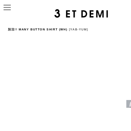
別注!! MANY BUTTON SHIRT (WH)
[
YAB-YUM
]