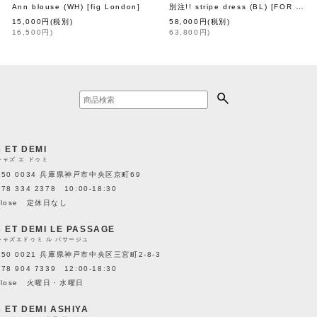
Ann blouse (WH)
[
Dot and Stripes CHILD WOMAN
[
fig London
]
別注!! stripe dress (BL)
]
[
FOR flowers of romance
15,000
円
(税別)
58,000
円
(税別)
16,500
円
)
63,800
円
)
3 ET DEMI
キャズ エ ドゥミ
650 0034 兵庫県神戸市中央区京町69
078 334 2378 10:00-18:30
close 定休日なし
3 ET DEMI LE PASSAGE
キャズエドゥミ ル パサージュ
650 0021 兵庫県神戸市中央区三宮町2-8-3
078 904 7339 12:00-18:30
close 火曜日・水曜日
3 ET DEMI ASHIYA