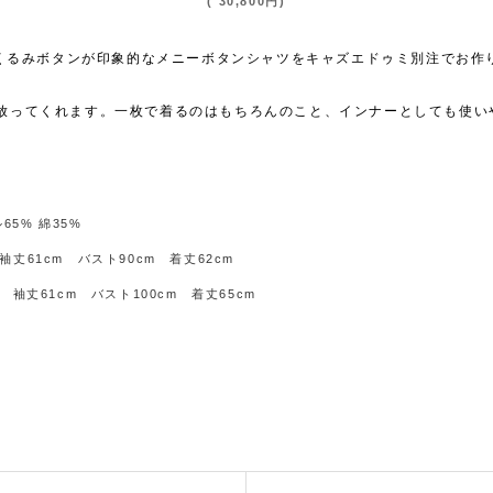
(
30,800
円
)
だくるみボタンが印象的なメニーボタンシャツをキャズエドゥミ別注でお作
放ってくれます。一枚で着るのはもちろんのこと、インナーとしても使い
65% 綿35%
袖丈61cm バスト90cm 着丈62cm
m 袖丈61cm バスト100cm 着丈65cm