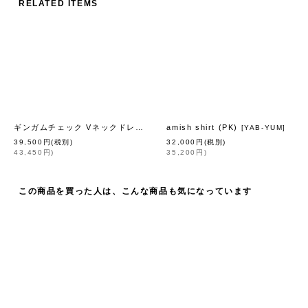
RELATED ITEMS
ギンガムチェック Vネックドレス
amish shirt (PK)
[
VelvetBasket
]
[
YAB-YUM
]
39,500
円
(税別)
32,000
円
(税別)
43,450
円
)
35,200
円
)
この商品を買った人は、こんな商品も気になっています