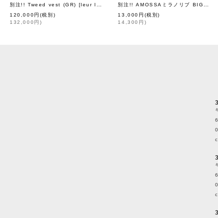
別注!! AMOSSAミラノリブ BIGカーディガン (WH:01)
別注!! Tweed vest (GR)
[
leur logette
]
120,000
円
(税別)
13,000
円
(税別)
132,000
円
)
14,300
円
)