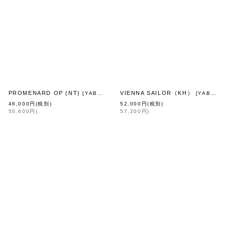
PROMENARD OP (NT)
VIENNA SAILOR（KH）
[
YAB-YUM
]
[
YAB-YUM
46,000
円
(税別)
52,000
円
(税別)
50,600
円
)
57,200
円
)