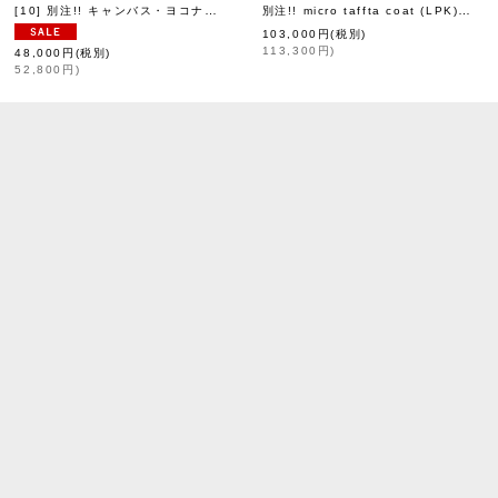
[10] 別注!! キャンバス・ヨコナガトート (14521:BK×WHステッチ)
別注!! micro taffta coat (LPK)
]
[
eb.a.gos
[
leur
]
103,000
円
(税別)
113,300
円
)
48,000
円
(税別)
52,800
円
)