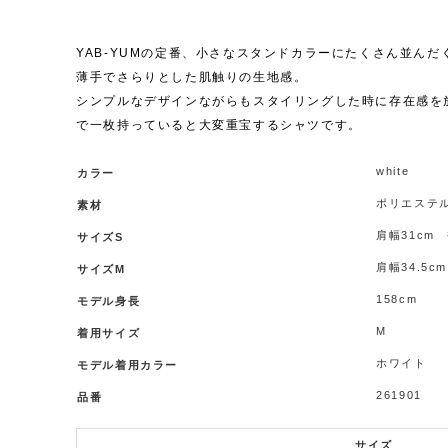
YAB-YUMの定番、小さなスタンドカラーにたくさん並ん
薄手でさらりとした肌触りの生地感。
シンプルなデザインながらもスタイリングした時に存在感を
で一枚持っていると大変重宝するシャツです。
white
カラー
ポリエステル
素材
肩幅31cm 
サイズS
肩幅34.5c
サイズM
158cm
モデル身長
M
着用サイズ
ホワイト
モデル着用カラー
261901
品番
サイズ