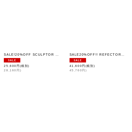
SALE!20%OFF SCULPTOR SH（FW）
SALE20%OFF!! REFECTORY O.P (BG)
]
[
YAB-YUM
]
25,600
円
(税別)
41,600
円
(税別)
28,160
円
)
45,760
円
)