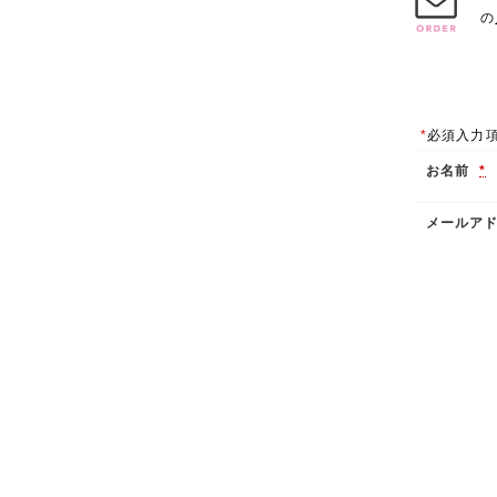
の
*
必須入力
お名前
*
メールア