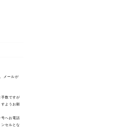
合、メールが
。
お手数ですが
ますようお願
番号へお電話
ャンセルとな