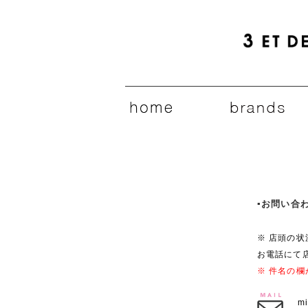
▪️お問い
※ 店頭の
お電話にて
※ 件名の
m