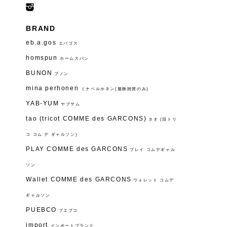
BRAND
eb.a.gos
エバゴス
homspun
ホームスパン
BUNON
ブノン
mina perhonen
ミナペルホネン(服飾雑貨のみ)
YAB-YUM
ヤブヤム
tao (tricot COMME des GARCONS)
タオ (旧トリ
コ コム デ ギャルソン)
PLAY COMME des GARCONS
プレイ コムデギャル
ソン
Wallet COMME des GARCONS
ウォレット コムデ
ギャルソン
PUEBCO
プエブコ
import
インポートブランド