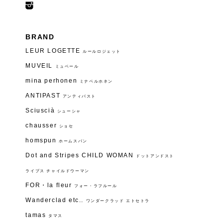
BRAND
LEUR LOGETTE
ルールロジェット
MUVEIL
ミュベール
mina perhonen
ミナペルホネン
ANTIPAST
アンティパスト
Sciuscià
シューシャ
chausser
ショセ
homspun
ホームスパン
Dot and Stripes CHILD WOMAN
ドットアンドスト
ライプス チャイルドウーマン
FOR・la fleur
フォー・ラフルール
Wanderclad etc..
ワンダークラッド エトセトラ
tamas
タマス