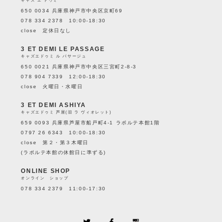
キャズ エ ドゥミ
650 0034 兵庫県神戸市中央区京町69
078 334 2378 10:00-18:30
close 定休日なし
3 ET DEMI LE PASSAGE
キャズエドゥミ ル パサージュ
650 0021 兵庫県神戸市中央区三宮町2-8-3
078 904 7339 12:00-18:30
close 火曜日・水曜日
3 ET DEMI ASHIYA
キャズエドゥミ 芦屋(旧 ラ ヴィオレット)
659 0093 兵庫県芦屋市船戸町4-1 ラポルテ本館1階
0797 26 6343 10:00-18:30
close 第２・第３木曜日
(ラポルテ本館の休館日に準ずる)
ONLINE SHOP
オンライン ショップ
078 334 2379 11:00-17:30