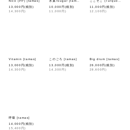
Nico (PP)
[
tamas
]
氷菓/Sugar
[
tamas
]
[
t
ここそこ (Turquoise)
13,000
円
(税別)
10,000
円
(税別)
11,000
円
(税別)
14,300
円
)
11,000
円
)
12,100
円
)
Vitamin
[
tamas
]
このごろ
[
tamas
]
Big drum
[
tamas
]
13,000
円
(税別)
13,000
円
(税別)
26,000
円
(税別)
14,300
円
)
14,300
円
)
28,600
円
)
呼吸
[
tamas
]
14,000
円
(税別)
15,400
円
)