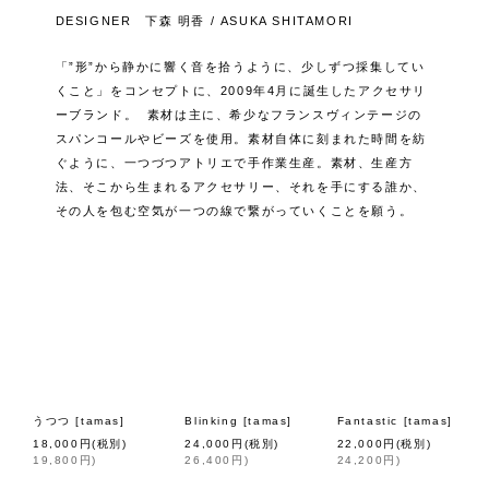
DESIGNER 下森 明香 / ASUKA SHITAMORI
「”形”から静かに響く音を拾うように、少しずつ採集してい
くこと」をコンセプトに、2009年4月に誕生したアクセサリ
ーブランド。 素材は主に、希少なフランスヴィンテージの
スパンコールやビーズを使用。素材自体に刻まれた時間を紡
ぐように、一つづつアトリエで手作業生産。素材、生産方
法、そこから生まれるアクセサリー、それを手にする誰か、
その人を包む空気が一つの線で繋がっていくことを願う。
閉じる
表示数
並び順
絞り込む
うつつ
[
tamas
]
Blinking
[
tamas
]
Fantastic
[
tamas
]
18,000
円
(税別)
24,000
円
(税別)
22,000
円
(税別)
19,800
円
)
26,400
円
)
24,200
円
)