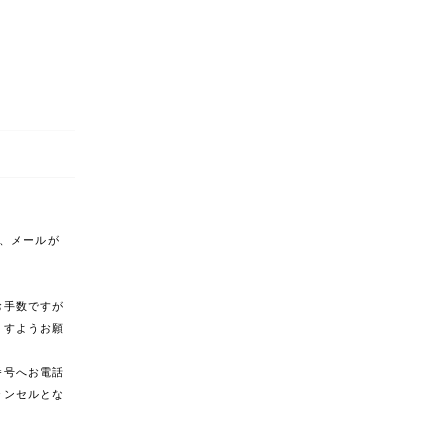
合、メールが
。
お手数ですが
ますようお願
番号へお電話
ャンセルとな