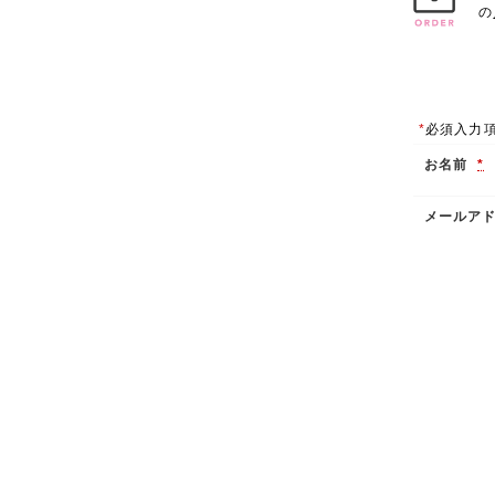
の
*
必須入力
お名前
*
メールア