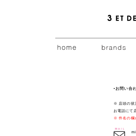
▪️お問い
※ 店頭の
お電話にて
※ 件名の
m