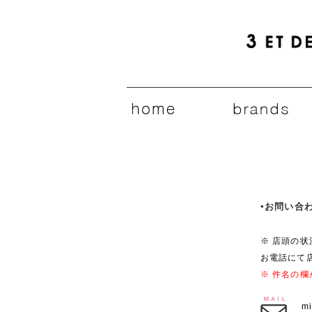
▪️お問い
※ 店頭の
お電話にて
※ 件名の
m