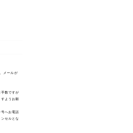
合、メールが
。
お手数ですが
ますようお願
番号へお電話
ャンセルとな