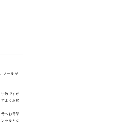
合、メールが
。
お手数ですが
ますようお願
番号へお電話
ャンセルとな