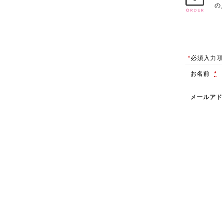
の
*
必須入力
お名前
*
メールア