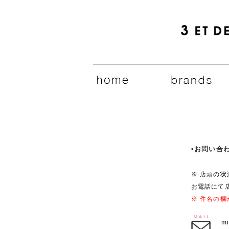
▪️お問い
※ 店頭の
お電話にて
※ 件名の
m