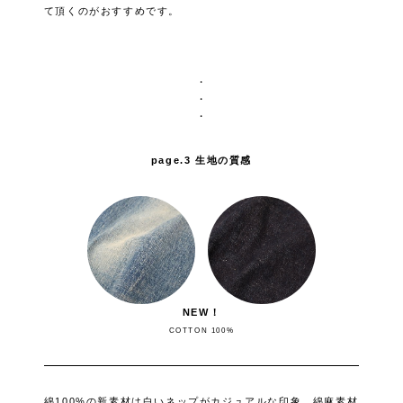
て頂くのがおすすめです。
・
・
・
page.3 生地の質感
NEW！
COTTON 100%
綿100%の新素材は白いネップがカジュアルな印象。綿麻素材