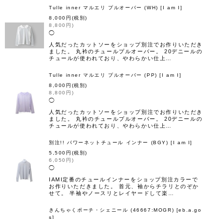
Tulle inner マルエリ プルオーバー (WH)
[
I am I
]
8,000
円
(税別)
8,800
円
)
◯
人気だったカットソーをショップ別注でお作りいただき
ました。 丸衿のチュールプルオーバー。 20デニールの
チュールが使われており、やわらかい仕上…
Tulle inner マルエリ プルオーバー (PP)
[
I am I
]
8,000
円
(税別)
8,800
円
)
◯
人気だったカットソーをショップ別注でお作りいただき
ました。 丸衿のチュールプルオーバー。 20デニールの
チュールが使われており、やわらかい仕上…
別注!! パワーネットチュール インナー (BGY)
[
I am I
]
5,500
円
(税別)
6,050
円
)
◯
IAMI定番のチュールインナーをショップ別注カラーで
お作りいただきました。 首元、袖からチラリとのぞか
せて。 半袖やノースリとレイヤードして楽…
きんちゃくポーチ・シェニール (46667:MOGR)
[
eb.a.go
s
]