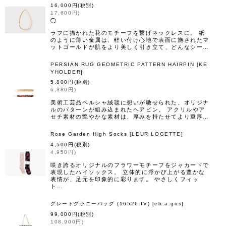
16,000
円
(税別)
17,600
円
)
◯
ラフに描かれた花のモチーフを繋げネックレスに。 紙
のように薄い金属は、軽い付け心地で表面に施されたマ
ットゴールドが肌をより美しく引き立て、どんなシー…
PERSIAN RUG GEOMETRIC PATTERN HAIRPIN
[
KE
YHOLDER
]
5,800
円
(税別)
6,380
円
)
美術工芸品ペルシャ絨毯に想いが馳せられた、オリジナ
ルのパターンが組み込まれたヘアピン。 アクリルやア
セチ素材の艶やかな素材は、厚みを持たせてより重厚…
Rose Garden High Socks
[
LEUR LOGETTE
]
4,500
円
(税別)
4,950
円
)
咲き誇るオリジナルのフラワーモチーフをジャカードで
表現したハイソックス。 立体的に浮かび上がる豊かな
表情が、足元を印象的に彩ります。 やさしくフィッ
ト…
グレートグラニーバッグ (16526:IV)
[
eb.a.gos
]
99,000
円
(税別)
108,900
円
)