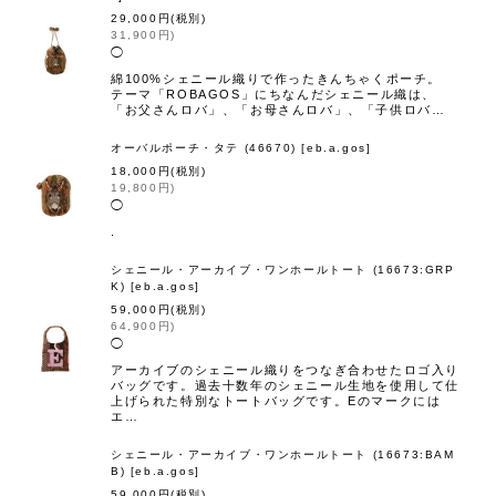
29,000
円
(税別)
31,900
円
)
◯
綿100%シェニール織りで作ったきんちゃくポーチ。
テーマ「ROBAGOS」にちなんだシェニール織は、
「お父さんロバ」、「お母さんロバ」、「子供ロバ…
オーバルポーチ・タテ (46670)
[
eb.a.gos
]
18,000
円
(税別)
19,800
円
)
◯
.
シェニール・アーカイブ・ワンホールトート (16673:GRP
K)
[
eb.a.gos
]
59,000
円
(税別)
64,900
円
)
◯
アーカイブのシェニール織りをつなぎ合わせたロゴ入り
バッグです。過去十数年のシェニール生地を使用して仕
上げられた特別なトートバッグです。Eのマークには
エ…
シェニール・アーカイブ・ワンホールトート (16673:BAM
B)
[
eb.a.gos
]
59,000
円
(税別)