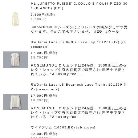
ML LUPETTO PLISSE' C/COLLO E POLSI PIZZO 30
4 (BIANCO)
[
EGI
]
7,800
円
(税別)
8,580
円
)
.importitem ※シーズンによりレースの柄が少しずつ異
なります。予めご了承下さいませ。 #EGI #ウール
RWDania Lace LS Ruffle Lace Top 101261 (IV)
[
ro
semunde
]
17,000
円
(税別)
18,700
円
)
ROSEMUNDE ロサムンドは24か国、1500店以上のセ
レクトショップや有名百貨店で販売され 世界中で愛さ
れている、"A Luxury feeli…
RWDania Lace LS Boatneck Lace T-shirt 101259 (I
V)
[
rosemunde
]
17,000
円
(税別)
18,700
円
)
ROSEMUNDE ロサムンドは24か国、1500店以上のセ
レクトショップや有名百貨店で販売され 世界中で愛さ
れている、"A Luxury feeli…
ワイドブリム (16605:BK)
[
eb.a.gos
]
92,000
円
(税別)