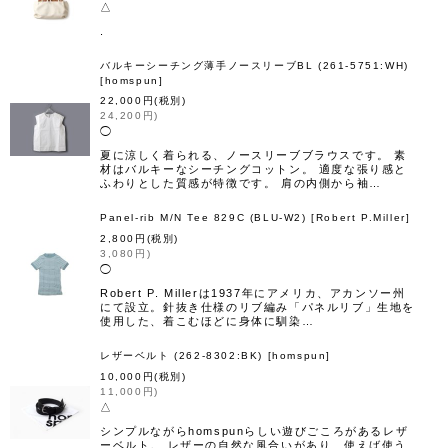
△
.
バルキーシーチング薄手ノースリーブBL (261-5751:WH)
[
homspun
]
22,000
円
(税別)
24,200
円
)
◯
夏に涼しく着られる、ノースリーブブラウスです。 素
材はバルキーなシーチングコットン。 適度な張り感と
ふわりとした質感が特徴です。 肩の内側から袖…
Panel-rib M/N Tee 829C (BLU-W2)
[
Robert P.Miller
]
2,800
円
(税別)
3,080
円
)
◯
Robert P. Millerは1937年にアメリカ、アカンソー州
にて設立。針抜き仕様のリブ編み「パネルリブ」生地を
使用した、着こむほどに身体に馴染…
レザーベルト (262-8302:BK)
[
homspun
]
10,000
円
(税別)
11,000
円
)
△
シンプルながらhomspunらしい遊びごころがあるレザ
ーベルト。 レザーの自然な風合いがあり、使えば使う