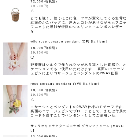
72,000
円
(税別)
79,200
円
)
△
とても強く、使うほどに色・ツヤが変化してくる無骨な
紅籐のかごバッグに、厚みとコシがありながらもフニャ
フニャした感触が特徴のシュリンク・エンボスレザー
を…
wild rose corsage pendant (OF)
[
la fleur
]
18,000
円
(税別)
19,800
円
)
◯
野薔薇はシルクで作られツヤがあり凛とした質感で、オ
ケージョンでもご使用いただけます。 裏面のコサージ
ュピンによりコサージュとペンダントの2WAY仕様…
rose corsage pendant (YW)
[
la fleur
]
18,000
円
(税別)
19,800
円
)
△
コサージュとペンダントの2WAY仕様のモチーフです。
裏面のコサージュピンでブローチとして、または付属の
コードを通すことでペンダントとしてご使用いた…
サンリオキャラクターズコラボ グランマチャーム
[
MUVEI
L
]
23,000
円
(税別)