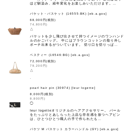
ほど馴染み、経年変化をお楽しみいただけます。…
バケット・バスケット (16555:BK)
[
eb.a.gos
]
68,000
円
(税別)
74,800
円
)
△
バケットを少し飛び出させて持つイメージのワンハンド
ルのかごバッグ。 中にはブラウンコットンの取り外し
ポーチ出来るがついています。 切り口を切りっぱ…
ベスティー (16546:BG)
[
eb.a.gos
]
72,000
円
(税別)
79,200
円
)
△
.
pearl hair pin (30974)
[
leur logette
]
8,000
円
(税別)
8,800
円
)
◯
leur logetteオリジナルのヘアアクセサリー。 パール
をたっぷりとあしらった上品な存在感を放つヘアピン
は、ひとつひとつ職人の手で作られたも…
バケツ M バスケット カラーハンドル (GY)
[
eb.a.gos
]