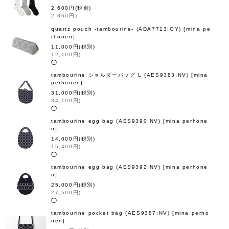
2,600
円
(税別)
2,860
円
)
quartz pouch -tambourine- (ADA7713:GY)
[
mina pe
rhonen
]
11,000
円
(税別)
12,100
円
)
◯
tambourine ショルダーバッグ L (AES9383:NV)
[
mina
perhonen
]
31,000
円
(税別)
34,100
円
)
◯
tambourine egg bag (AES9390:NV)
[
mina perhone
n
]
14,000
円
(税別)
15,400
円
)
◯
tambourine egg bag (AES9392:NV)
[
mina perhone
n
]
25,000
円
(税別)
27,500
円
)
◯
tambourine pocket bag (AES9387:NV)
[
mina perho
nen
]