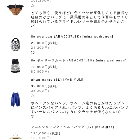
101,200
円
)
△
とても強く、使うほどに色・ツヤが変化してくる無骨な
紅籐のかごバッグに、乗馬用の革として何百年もつくり
続けられているブライドルレザーを組み合わせたかご
バ…
ilo egg bag (AEA9537:BK)
[
mina perhonen
]
22,000
円
(税別)
24,200
円
)
◯
ilo ギャザースカート (AEA5454:BK)
[
mina perhonen
]
78,000
円
(税別)
85,800
円
)
gitan pants (BL)
[
YAB-YUM
]
32,000
円
(税別)
35,200
円
)
△
ボヘミアンなパンツ。ボヘーム達のあこがれたジプシー
にインスパイアされたパンツ。よくあるサルエルパンツ
やハーレムパンツのようにクラッチが低くないので、
す…
フニュシュリンク・ベルトバッグ (IV)
[
eb.a.gos
]
120,000
円
(税別)
132,000
円
)