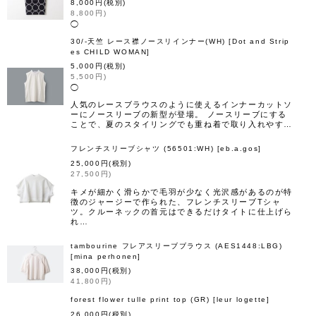
8,000
円
(税別)
8,800
円
)
◯
30/-天竺 レース襟ノースリインナー(WH)
[
Dot and Strip
es CHILD WOMAN
]
5,000
円
(税別)
5,500
円
)
◯
人気のレースブラウスのように使えるインナーカットソ
ーにノースリーブの新型が登場。 ノースリーブにする
ことで、夏のスタイリングでも重ね着で取り入れやす…
フレンチスリーブシャツ (56501:WH)
[
eb.a.gos
]
25,000
円
(税別)
27,500
円
)
キメが細かく滑らかで毛羽が少なく光沢感があるのが特
徴のジャージーで作られた、フレンチスリーブTシャ
ツ。クルーネックの首元はできるだけタイトに仕上げら
れ…
tambourine フレアスリーブブラウス (AES1448:LBG)
[
mina perhonen
]
38,000
円
(税別)
41,800
円
)
forest flower tulle print top (GR)
[
leur logette
]
26,000
円
(税別)