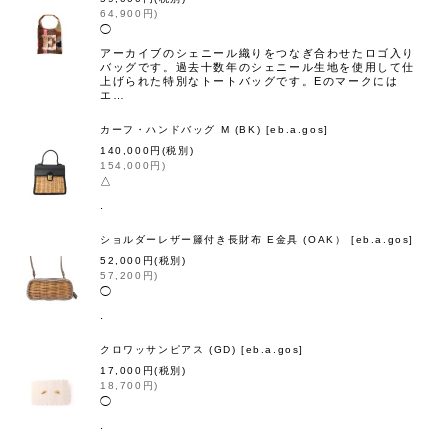
64,900
円
)
◯
アーカイブのシェニール織りをつなぎ合わせたロゴ入り
バッグです。過去十数年のシェニール生地を使用して仕
上げられた特別なトートバッグです。Eのマークには
エ…
カーフ・ハンドバッグ M (BK)
[
eb.a.gos
]
140,000
円
(税別)
154,000
円
)
△
.
ショルダーレザー籐付き長財布 E金具 (OAK）
[
eb.a.gos
]
52,000
円
(税別)
57,200
円
)
◯
.
クロワッサンピアス (GD)
[
eb.a.gos
]
17,000
円
(税別)
18,700
円
)
◯
.