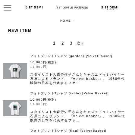
HOME
>
閉じる
NEW ITEM
1
2
3
次
»
表示数
フォトプリントTシャツ (garden)
[
VelvetBasket
]
並び順
10,000
円
(税別)
11,000
円
)
絞り込む
スタイリスト大森伃佑子さんとキャズエドゥミバイヤー
石原によるブランド、 『velvet basket』。 1980年代
以降の日本を代表するファ…
フォトプリントTシャツ (table)
[
VelvetBasket
]
10,000
円
(税別)
11,000
円
)
スタイリスト大森伃佑子さんとキャズエドゥミバイヤー
石原によるブランド、 『velvet basket』。 1980年代
以降の日本を代表するファ…
フォトプリントTシャツ (flag)
[
VelvetBasket
]