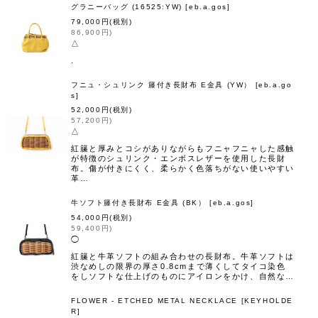
グラニーバッグ (16525:YW)
[
eb.a.gos
]
79,000
円
(税別)
86,900
円
)
△
.
フニュ・シュリンク 籐付き長財布 E金具 (YW）
[
eb.a.go
s
]
52,000
円
(税別)
57,200
円
)
△
紅籘と厚みとコシがありながらもフニャフニャした感触
が特徴のシュリンク・エンボスレザーを使用した長財
布。傷が付きにくく、柔らかく色落ちがない使いやすい
革…
牛ソフト籐付き長財布 E金具 (BK）
[
eb.a.gos
]
54,000
円
(税別)
59,400
円
)
◯
紅籘と牛革ソフトの組み合わせの長財布。牛革ソフトは
渋なめしの限界の厚さ0.8cmまで薄くしてタイコ染色
をしソフトな仕上げのものにアイロンをかけ、自然な…
FLOWER - ETCHED METAL NECKLACE
[
KEYHOLDE
R
]