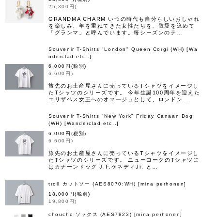
25,300
円
)
GRANDMA CHARM いつの時代も自分らしいおしゃれ
を楽しみ、年を重ねてきた女性たちを、敬愛を込めて
「グランマ」と呼んでいます。毎シーズンのテ…
Souvenir T-Shirts "London" Queen Corgi (WH)
[
Wa
nderclad etc..
]
6,000
円
(税別)
6,600
円
)
旅先のお土産屋さんに売っているTシャツをイメージし
たTシャツのシリーズです。 今年生誕100周年を迎えた
エリザベス女王へのオマージュとして、ロンドン…
Souvenir T-Shirts "New York" Friday Canaan Dog
(WH)
[
Wanderclad etc..
]
6,000
円
(税別)
6,600
円
)
旅先のお土産屋さんに売っているTシャツをイメージし
たTシャツのシリーズです。 ニューヨークのTシャツに
はカナーンドッグ J.F.ケネディJr. と…
troll カットソー (AES8070:WH)
[
mina perhonen
]
18,000
円
(税別)
19,800
円
)
choucho ソックス (AES7823)
[
mina perhonen
]