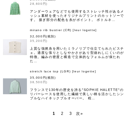
28,600
円
)
アンダーウェアなどでも使用するストレッチ性があるメ
ッシュ素材を使ったオリジナルプリントのカットソーで
す。 接ぎ部分の配色を糸がポイント。 ボトルネ…
mirano rib bustier (CR)
[
leur logette
]
32,000
円
(税別)
35,200
円
)
上質な強撚糸を用いたミラノリブで仕立てられたビスチ
ェ。適度な張りとしなやかさがあり型崩れしにくいのが
特徴。編みの密度と構造で立体的なフォルムが保たれ
た…
stretch lace top (LGR)
[
leur logette
]
35,000
円
(税別)
38,500
円
)
フランスで130年の歴史を誇る"SOPHIE HALETTE"の
リバーレースを使用した繊細で美しい柄を活かしたシン
プルなハイネックプルオーバー。 程…
1
2
3
次
»