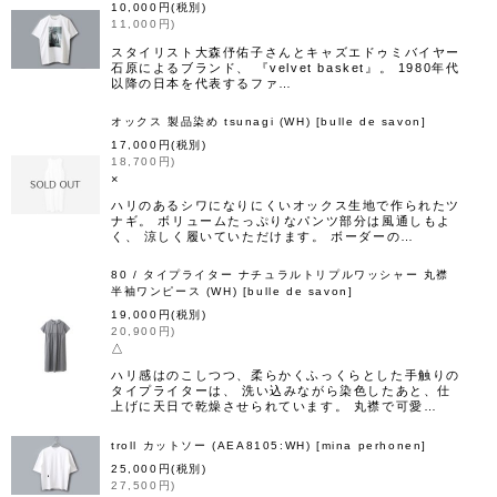
10,000
円
(税別)
11,000
円
)
スタイリスト大森伃佑子さんとキャズエドゥミバイヤー
石原によるブランド、 『velvet basket』。 1980年代
以降の日本を代表するファ…
オックス 製品染め tsunagi (WH)
[
bulle de savon
]
17,000
円
(税別)
18,700
円
)
×
ハリのあるシワになりにくいオックス生地で作られたツ
ナギ。 ボリュームたっぷりなパンツ部分は風通しもよ
く、 涼しく履いていただけます。 ボーダーの…
80 / タイプライター ナチュラルトリプルワッシャー 丸襟
半袖ワンピース (WH)
[
bulle de savon
]
19,000
円
(税別)
20,900
円
)
△
ハリ感はのこしつつ、柔らかくふっくらとした手触りの
タイプライターは、 洗い込みながら染色したあと、仕
上げに天日で乾燥させられています。 丸襟で可愛…
troll カットソー (AEA8105:WH)
[
mina perhonen
]
25,000
円
(税別)
27,500
円
)