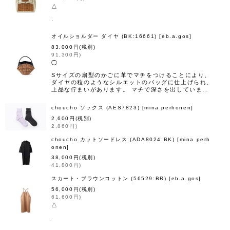
△
.
オイルショルダー ダイヤ (BK:16661)
[
eb.a.gos
]
83,000
円
(税別)
91,300
円
)
◯
Sサイズの扇型のかごに革でマチをつけることにより、
ダイヤの粒のようなシルエットのバッグに仕上げられ、
上品な佇まいがあります。 マチで深さを出していま…
choucho ソックス (AES7823)
[
mina perhonen
]
2,600
円
(税別)
2,860
円
)
choucho カットソードレス (ADA8024:BK)
[
mina perh
onen
]
38,000
円
(税別)
41,800
円
)
スカート・ブラウンコットン (56529:BR)
[
eb.a.gos
]
56,000
円
(税別)
61,600
円
)
△
.