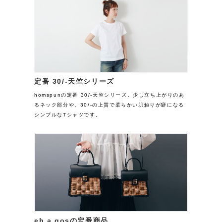
定番 30/-天竺シリーズ
homspunの定番 30/-天竺シリーズ。少し立ち上がりのあ
るネック部分や、30/-の上質で柔らかい肌触りが癖になる
シンプルなTシャツです。
eb.a.gosの定番商品