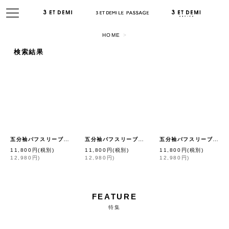
HOME
>
閉じる
検索結果
SEARCH
表示数
並び順
五分袖パフスリーブ
五分袖パフスリーブ
五分袖パフスリーブ
カットソー AVL14001 (BLANC)
カットソー AVL14001 (NV)
[
quotidien
]
カット
[
qu
絞り込む
11,800
円
(税別)
11,800
円
(税別)
11,800
円
(税別)
12,980
円
)
12,980
円
)
12,980
円
)
FEATURE
特集