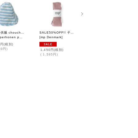
[20] 子供服 choucho 帽子 (ZS7008P)
SALE50%OFF!! 子供服 コットン タイツ（PK）
子供服 choucho スタイ (BP8035P:GRBD)
erhonen petit
]
[
mp Denmark
]
[
mina perhonen petit
]
0円
(税別)
3,500円
(税別)
00円
)
(
3,850円
)
1,450円
(税別)
(
1,595円
)