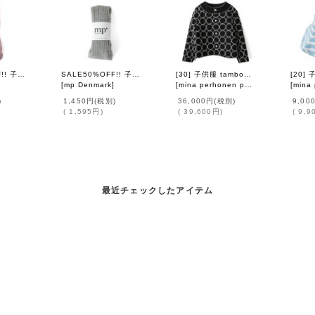
SALE50%OFF!! 子供服 バックフリル ウールタイツ（RO）
SALE50%OFF!! 子供服 コットン タイツ（GY）
[30] 子供服 tambourine ジャケット (AAA2046P:NV)
[
mp Denmark
]
[
mina perhonen petit
]
[
mina p
)
1,450円
(税別)
36,000円
(税別)
9,00
(
1,595円
)
(
39,600円
)
(
9,9
最近チェックしたアイテム