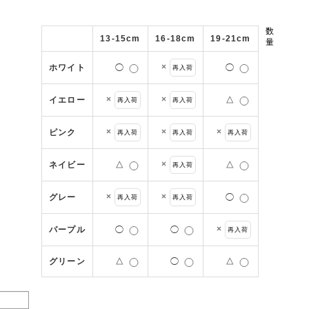
数
13-15cm
16-18cm
19-21cm
量
×
ホワイト
◯
◯
再入荷
×
×
イエロー
△
再入荷
再入荷
×
×
×
ピンク
再入荷
再入荷
再入荷
×
ネイビー
△
△
再入荷
×
×
グレー
◯
再入荷
再入荷
×
パープル
◯
◯
再入荷
グリーン
△
◯
△