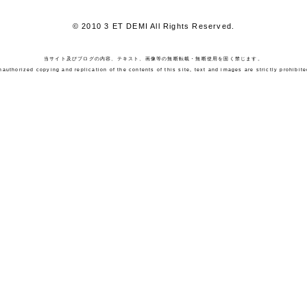
© 2010 3 ET DEMI All Rights Reserved.
当サイト及びブログの内容、テキスト、画像等の無断転載・無断使用を固く禁じます。
nauthorized copying and replication of the contents of this site, text and images are strictly prohibite