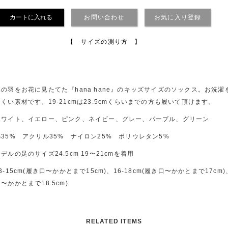
お問い合わせ
お気に入り登録
【 サイズの測り方 】
蝶の羽をお花に見たてた『hana hane』のキッズサイズのソックス。お洗
にくい素材です。19-21cmは23.5cmくらいまでの方も履いて頂けます。
ホワイト、イエロー、ピンク、ネイビー、グレー、パープル、グリーン
綿35% アクリル35% ナイロン25% ポリウレタン5%
デルの足のサイズ24.5cm 19〜21cmを着用
3-15cm(履き口〜かかとまで15cm)、16-18cm(履き口〜かかとまで17cm)、
〜かかとまで18.5cm)
RELATED ITEMS