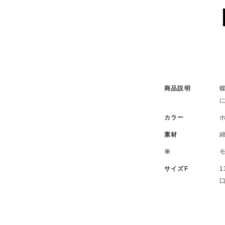
.
商品説明
カラー
素材
※
モ
サイズF
1
口