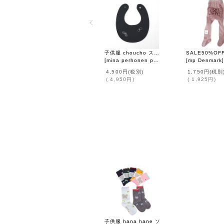
子供服 choucho スタイ (ADS7271P:NV)
[
mina perhonen petit
]
[
mp Denmark
]
4,500円
(税別)
1,750円
(税別
(
4,950円
)
(
1,925円
)
子供服 hana hane ソ