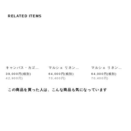
RELATED ITEMS
キャンバス・カゴ袋ショルダー（BG）
マルシェ リネンかぶせ (CHO)
マルシェ リネンかぶせ (BK)
[
eb.a.gos
]
[
eb.a.gos
]
39,000
円
(税別)
64,000
円
(税別)
64,000
円
(税別)
42,900
円
)
70,400
円
)
70,400
円
)
この商品を買った人は、こんな商品も気になっています