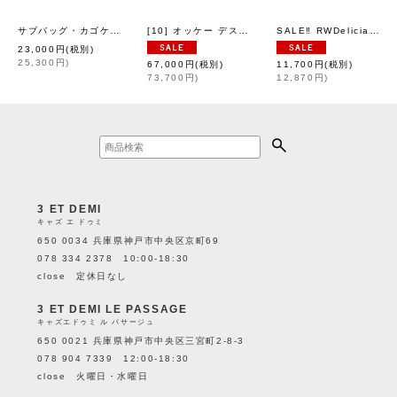
サブバッグ・カゴケースM (46503:RD)
[10] オッケー デス (14656:IV)
SALE‼︎ RWDelicia SL Lace Top 5751 (IV)
[
eb.a.gos
]
[
eb.a.gos
]
23,000
円
(税別)
25,300
円
)
67,000
円
(税別)
11,700
円
(税別)
73,700
円
)
12,870
円
)
3 ET DEMI
キャズ エ ドゥミ
650 0034 兵庫県神戸市中央区京町69
078 334 2378 10:00-18:30
close 定休日なし
3 ET DEMI LE PASSAGE
キャズエドゥミ ル パサージュ
650 0021 兵庫県神戸市中央区三宮町2-8-3
078 904 7339 12:00-18:30
close 火曜日・水曜日