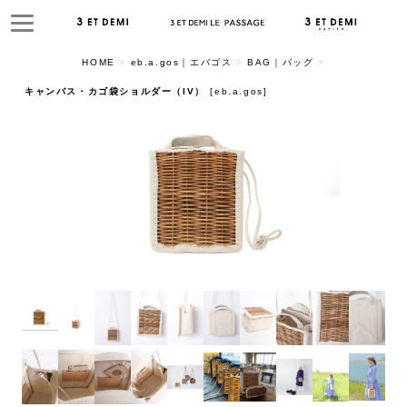
HOME
>
eb.a.gos｜エバゴス
>
BAG｜バッグ
>
キャンバス・カゴ袋ショルダー（IV）
[
eb.a.gos
]