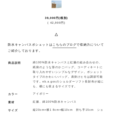
39,000
円
(税別)
(
42,900
円
)
△
防水キャンバスポシェットは
こちらのブログ
で収納力について
ご紹介しております。
綿100%防水キャンバスと紅籐の組み合わせの、
商品説明
紙袋のような形のかごバッグ。コーディネートに
取り入れやすいシンプルなデザイン。ポシェット
タイプのかわいいバッグ。肩掛けヒモは調節可能
です。eb.a.gosのショルダーソフト長財布が縦に
も、横にも収まるサイズです。
アイボリー
カラー
紅籐、綿100%防水キャンバス
素材
縦20cm×横1 8cm×幅10cm 持ち手15cm ショ
サイズ