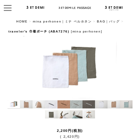
HOME
>
mina perhonen｜ミナ ペルホネン
>
BAG｜バッグ
>
traveler's 巾着ポーチ (ABA7276)
[
mina perhonen
]
2,200
円
(税別)
(
2,420
円
)