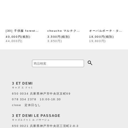
[30] 子供服 forest parade ワンピース (ABA3372P:NV)
choucho マルチクロス (ABA7233)
オーバルポーチ・タテ (46670)
[
mina perhonen pe
[
mina perhon
40,000
円
(税別)
3,500
円
(税別)
18,000
円
(税別)
44,000
円
)
3,850
円
)
19,800
円
)
3 ET DEMI
キャズ エ ドゥミ
650 0034 兵庫県神戸市中央区京町69
078 334 2378 10:00-18:30
close 定休日なし
3 ET DEMI LE PASSAGE
キャズエドゥミ ル パサージュ
650 0021 兵庫県神戸市中央区三宮町2-8-3