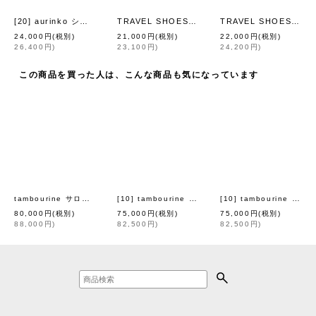
[20] aurinko シューズ -anemone- (ABS7094:BG)
TRAVEL SHOES ストレートチップレースアップシューズ (BLG)
TRAVEL SHOES ローファー (BLG/WH)
[
mina perhonen
]
24,000
円
(税別)
21,000
円
(税別)
22,000
円
(税別)
26,400
円
)
23,100
円
)
24,200
円
)
この商品を買った人は、こんな商品も気になっています
tambourine サロペット (AES4660:BK)
[10] tambourine ティアードスカート (ADS5402:BK)
[10] tambourine ドレス (ADA3184:CH)
[
mina perhonen
]
80,000
円
(税別)
75,000
円
(税別)
75,000
円
(税別)
88,000
円
)
82,500
円
)
82,500
円
)