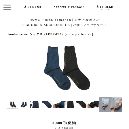
HOME
>
mina perhonen｜ミナ ペルホネン
>
GOODS & ACCESSORIES｜小物・アクセサリー
>
tambourine ソックス (ACS7410)
[
mina perhonen
]
3,800
円
(税別)
(
4,180
円
)