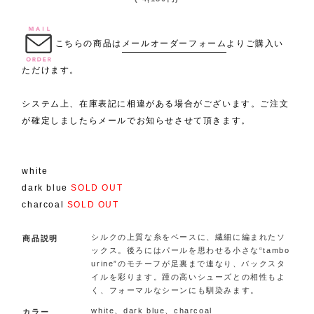
.
こちらの商品は
メールオーダーフォーム
よりご購入い
ただけます。
システム上、在庫表記に相違がある場合がございます。ご注文
が確定しましたらメールでお知らせさせて頂きます。
white
dark blue
SOLD OUT
charcoal
SOLD OUT
シルクの上質な糸をベースに、繊細に編まれたソ
商品説明
ックス。後ろにはパールを思わせる小さな“tambo
urine”のモチーフが足裏まで連なり、バックスタ
イルを彩ります。踵の高いシューズとの相性もよ
く、フォーマルなシーンにも馴染みます。
white、dark blue、charcoal
カラー