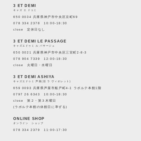
3 ET DEMI
キャズ エ ドゥミ
650 0034 兵庫県神戸市中央区京町69
078 334 2378 10:00-18:30
close 定休日なし
3 ET DEMI LE PASSAGE
キャズエドゥミ ル パサージュ
650 0021 兵庫県神戸市中央区三宮町2-8-3
078 904 7339 12:00-18:30
close 火曜日・水曜日
3 ET DEMI ASHIYA
キャズエドゥミ 芦屋(旧 ラ ヴィオレット)
659 0093 兵庫県芦屋市船戸町4-1 ラポルテ本館1階
0797 26 6343 10:00-18:30
close 第２・第３木曜日
(ラポルテ本館の休館日に準ずる)
ONLINE SHOP
オンライン ショップ
078 334 2379 11:00-17:30