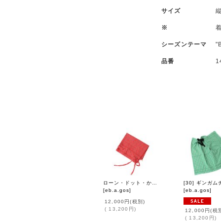
サイズ
縦
※
シーズンテーマ
"
品番
1
ローン・ドット・かぶせ (42512:RD)
[
eb.a.gos
]
[
eb.a.gos
]
12,000円
(税別)
(
13,200円
)
12,000円
(税
(
13,200円
)