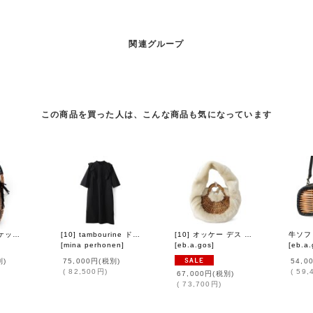
関連グループ
この商品を買った人は、こんな商品も気になっています
バケツ M バスケット リネンかぶせ (BK)
[10] tambourine ドレス (ADA3184:BK)
[10] オッケー デス (14656:IV)
[
mina perhonen
]
[
eb.a.gos
]
[
eb.a.
別)
75,000円
(税別)
54,0
(
82,500円
)
(
59,
67,000円
(税別)
(
73,700円
)