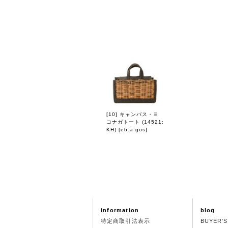
[10] キャンバス・ヨ
コナガトート (14521:
KH)
[
eb.a.gos
]
information
blog
特定商取引法表示
BUYER'