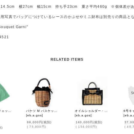
14.5cm 横27cm 幅15cm 持ち手23cm 重さ平均460g ※個体差
着用写真でバッグにつけているレースのかぶせやミニ財布は別売りの商品と
Bouquet Garni"
4521
RELATED ITEMS
[30] ギンガムチェック・かぶせ (41503:GR)
バケツ M バスケット リネンかぶせ (BK)
オイルショルダー・ベルトバッグ (15618:BK)
[
eb.a.gos
]
[
eb.a.gos
]
[
eb.a.
69,000円
(税別)
140,000円
(税別)
37,0
(
75,900円
)
(
154,000円
)
(
40,
別)