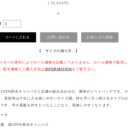
(
52,800円
)
△
量
お問い合わせ
お気に入り登録
【 サイズの測り方 】
ーカーの意向によりセール価格を記載しておりません。セール価格で販売し
、割引価格とご購入方法は
INFORMATION
をご覧下さい。
綿100%防水キャンバスと紅籐の組み合わせの、横長のトートバッグです。
ず、長財布は十分に入る使いやすいサイズ感。持ち手に引っ掛けるタイプの
能です。中の底板を外すとぺたんこになり、収納しやすくなります。
カーキ
紅籐 綿100%防水キャンバス