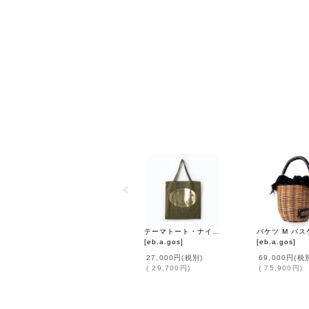
テーマトート・ナイロン (46539:KH)
[
eb.a.gos
]
[
eb.a.gos
]
27,000円
(税別)
69,000円
(税
(
29,700円
)
(
75,900円
)