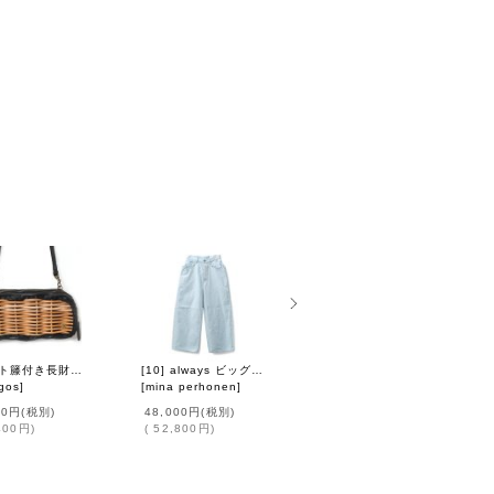
牛ソフト籐付き長財布 E金具 (BK）
[10] always ビッグポケットワイドデニム (DN4632A:LBL)
SALE50%OFF!! 別注!! ボタニカル柄 ノースリーブトップ（KH）
gos
]
[
mina perhonen
]
[
ari-ri
]
00円
(税別)
48,000円
(税別)
400円
)
(
52,800円
)
6,250円
(税別)
(
6,875円
)