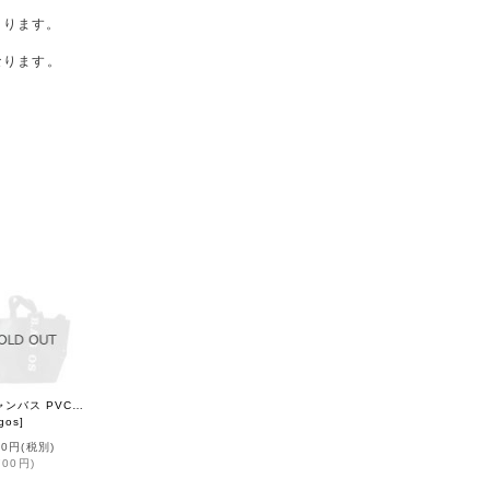
があります。
なります。
6号キャンバス PVC・Y字トート (16537:BKBK)
gos
]
00円
(税別)
700円
)