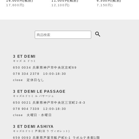
16,000
円
(税別)
11,000
円
(税別)
6,500
円
(税別)
17,600
円
)
12,100
円
)
7,150
円
)
3 ET DEMI
キャズ エ ドゥミ
650 0034 兵庫県神戸市中央区京町69
078 334 2378 10:00-18:30
close 定休日なし
3 ET DEMI LE PASSAGE
キャズエドゥミ ル パサージュ
650 0021 兵庫県神戸市中央区三宮町2-8-3
078 904 7339 12:00-18:30
close 火曜日・水曜日
3 ET DEMI ASHIYA
キャズエドゥミ 芦屋(旧 ラ ヴィオレット)
659 0093 兵庫県芦屋市船戸町4-1 ラポルテ本館1階