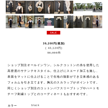
39,200
円
(税別)
(
43,120
円
)
56,000
円
ショップ別注オールインワン。シルクコットンの糸を使用した
高密度のサテンテキスタイル。仕上げにスエード加工を施し、
表面をマットに仕上げることで生地の陰影ができ立体感のある
フォルムを引き立てます。胸元のスカラップがポイントです。
同じくショップ別注のコットンパフスリーブトップやハートモ
チーフ刺繍トップとのコーディネートもおすすめです。
black
カラー