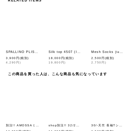
RELATED ITEMS
SPALLINO PLISSE C/GIRI IN PIZZO 602（BIANCO）
Silk top 4507 (IV)
Mesh Socks
[
rosemunde
]
[
BASIC COTT
[
leur logette
3,900
円
(税別)
18,000
円
(税別)
2,500
円
(税別)
4,290
円
)
19,800
円
)
2,750
円
)
この商品を買った人は、こんな商品も気になっています
別注!! AMOSSAミラノリブ フレアスカート (BK:20)
shop別注!! 32/2強撚綿フリル衿長袖プルオーバー (BK)
30/-天竺 長袖Tシャツ（6616:BK）
[
Dot and Stripes CH