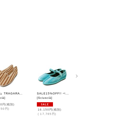
メッシュ TRAGARA (OLD LACE)
SALE15%OFF!! ベルベットMARYJANE (04 CHINA BLUE)
ベルベット MARYJANE (MFOG)
cià
]
[
Sciuscià
]
[
Sciuscià
]
00円
(税別)
22,000円
(税別)
950円
)
(
24,200円
)
16,150円
(税別)
(
17,765円
)