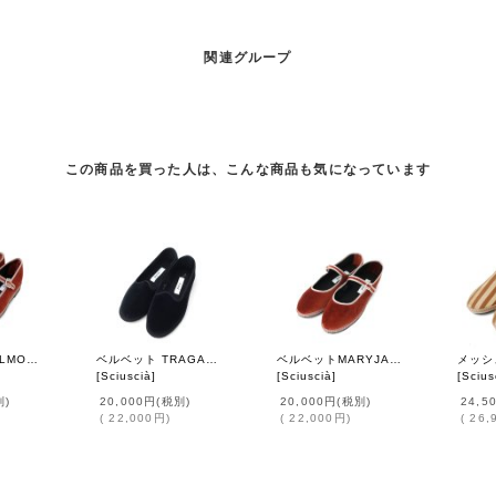
関連グループ
この商品を買った人は、こんな商品も気になっています
ベルベット BELMOND (03 MARRON×ROSE PINK)
ベルベット TRAGARA (01 CLASSIC BLACK)
ベルベットMARYJANE (03 MARRON×ROSE PINK)
[
Sciuscià
]
[
Sciuscià
]
[
Scius
別)
20,000円
(税別)
20,000円
(税別)
24,5
(
22,000円
)
(
22,000円
)
(
26,