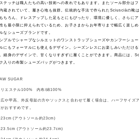
ステッチは職人たちの高い技術への表れでもあります。またソール部分はフ
内蔵されていて、履き心地も抜群。伝統的な手法で作られたSciusciàの靴
もちろん、ドレスアップした足もとにもぴったり、環境に優しく、さらにア
性も最小限に抑えられているため、お子さまからお年寄りまで幅広く楽しめ
ルなシューズブランドです。
ンプルでシャープなシルエットのワンストラップシューズやカンフーシュー
ルにもフォーマルにも使えるデザイン。シーズンレスにお楽しみいただける
。細身のデザインで、甘くなりすぎずに履くことができます。商品には、Sciu
ク入りの布製シューズバッグがつきます。
AW SUGAR
ポリエステル100% 内布/綿100%
幅広や甲高、外反母趾の方やソックスと合わせて履く場合は、ハーフサイズ
びがおすすめです。
23cm (アウトソール約23cm)
23.5cm (アウトソール約23.7cm)