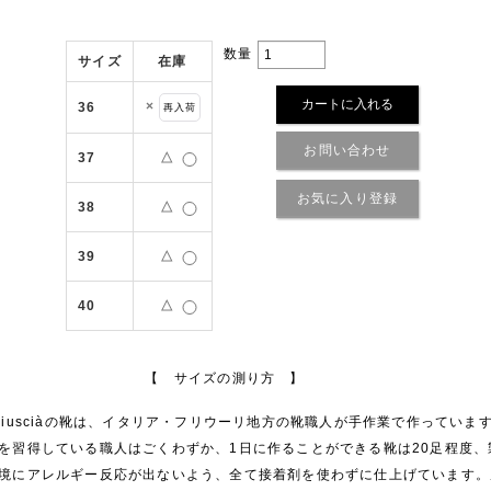
数量
サイズ
在庫
×
36
再入荷
お問い合わせ
37
△
お気に入り登録
38
△
39
△
40
△
【 サイズの測り方 】
ciusciàの靴は、イタリア・フリウーリ地方の靴職人が手作業で作っていま
を習得している職人はごくわずか、1日に作ることができる靴は20足程度、
境にアレルギー反応が出ないよう、全て接着剤を使わずに仕上げています。