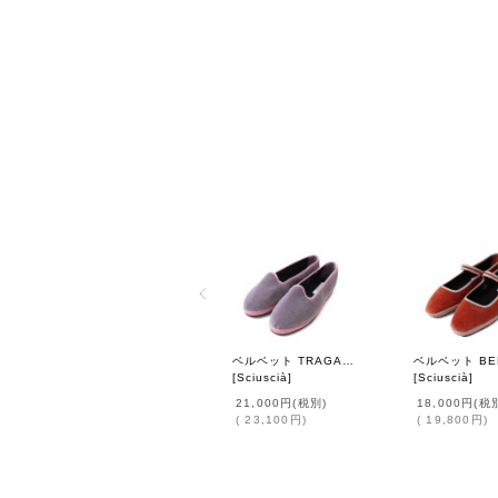
ベルベット TRAGARA (LIL)
[
Sciuscià
]
[
Sciuscià
]
21,000円
(税別)
18,000円
(税
(
23,100円
)
(
19,800円
)