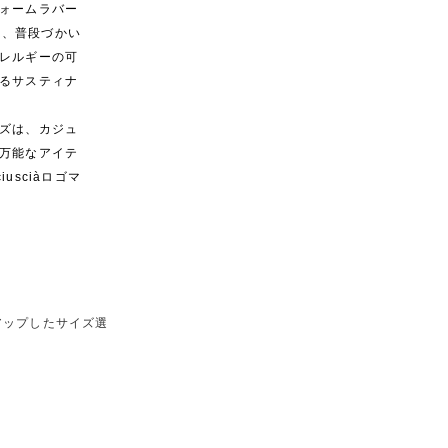
ォームラバー
は、普段づかい
レルギーの可
るサスティナ
ズは、カジュ
万能なアイテ
sciàロゴマ
アップしたサイズ選