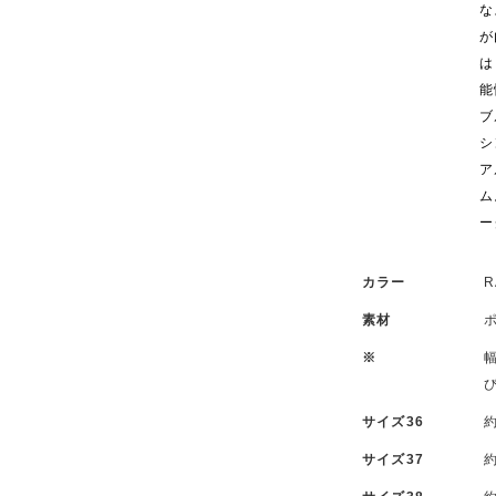
な
が
は
能
ブ
シ
ア
ム
ー
カラー
R
素材
※
サイズ36
約
サイズ37
約