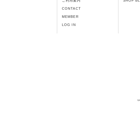
ご利用案内
SHOP B
CONTACT
MEMBER
LOG IN
U