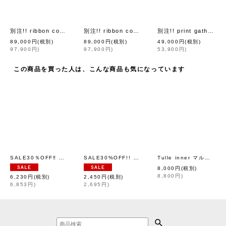
別注!! ribbon coat (BG)
別注!! ribbon coat (BK)
別注!! print gather skirt
[
leur logette
]
[
leur logette
]
89,000
円
(税別)
89,000
円
(税別)
49,000
円
(税別)
97,900
円
)
97,900
円
)
53,900
円
)
この商品を買った人は、こんな商品も気になっています
SALE30％OFF‼︎ リバースウィーブ クルーネックスウェットシャツ (C3-Y031:OTM)
SALE30%OFF!! ポケット付きTシャツ（WH）
Tulle inner マルエリ プルオーバー (PP)
[
HA
8,000
円
(税別)
8,800
円
)
6,230
円
(税別)
2,450
円
(税別)
6,853
円
)
2,695
円
)