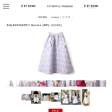
HOME
>
sowa｜ソーワ
>
SALE30%OFF!! Soirée (PP)
[
SOWA
]