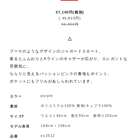
37,100
円
(税別)
(
40,810
円
)
53,000
円
△
ブーケのようなデザインのジャガードスカート。
着るとふんわりとAラインのギャザーが広がり、エレガントな
雰囲気に。
ちらりと見えるパッションピンクの裏地もポイント。
ポケットにもフリルがあしらわれています。
purple
カラー
ポリエステル100% 裏地/キュプラ100%
素材
ウエスト66cm 着丈90cm 裾周り256cm
サイズF
168cm / 158cm
モデル身長
ss2512
品番