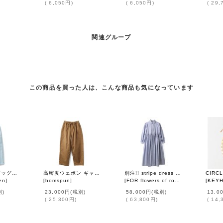
(
6,050円
)
(
6,050円
)
(
29,
関連グループ
この商品を買った人は、こんな商品も気になっています
[10] always ビッグポケットワイドデニム (DN4632A:LBL)
高密度ウェポン ギャザーPT (262-3357:CM)
別注!! stripe dress (BL)
en
]
[
homspun
]
[
FOR flowers of romance
]
[
KEY
別)
23,000円
(税別)
58,000円
(税別)
13,0
(
25,300円
)
(
63,800円
)
(
14,