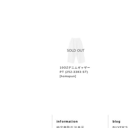
10OZデニムギャザー
PT (252-3383:ST)
[
homspun
]
information
blog
特定商取引法表示
BUYER'