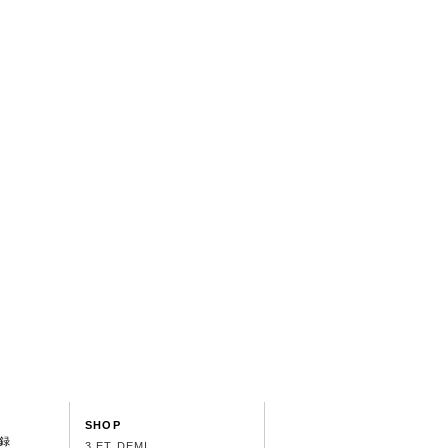
SHOP
録
3 ET DEMI