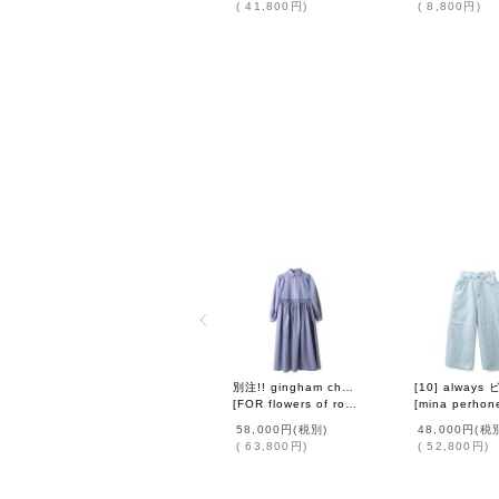
(
41,800円
)
(
8,800円
)
別注!! gingham check dress (BL)
[
FOR flowers of romance
]
[
mina perhon
58,000円
(税別)
48,000円
(税
(
63,800円
)
(
52,800円
)