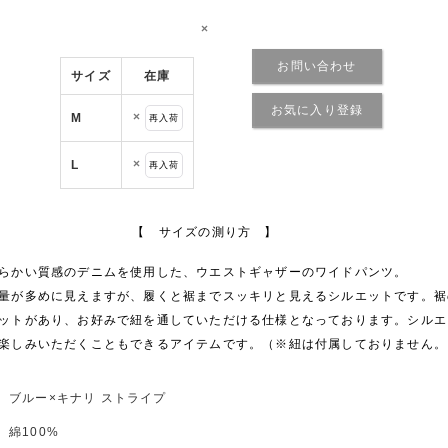
×
お問い合わせ
サイズ
在庫
お気に入り登録
×
M
再入荷
×
L
再入荷
【 サイズの測り方 】
らかい質感のデニムを使用した、ウエストギャザーのワイドパンツ。
量が多めに見えますが、履くと裾までスッキリと見えるシルエットです。裾
ットがあり、お好みで紐を通していただける仕様となっております。シルエ
楽しみいただくこともできるアイテムです。（※紐は付属しておりません。
ブルー×キナリ ストライプ
綿100%