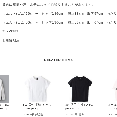
濃色は摩擦や汗・水分によって色移りすることがあります。
ウエスト(ゴム)56cm〜 ヒップ136cm 股上38cm 股下57cm わたり4
ウエスト(ゴム)56cm〜 ヒップ136cm 股上38cm 股下67cm わたり4
252-3383
旧居留地店
RELATED ITEMS
Souvenir Long T-Shirts "Scotland" (WH)
30/-天竺 半袖Tシャツ（6271:WH）
30/-天竺 半袖Tシャツ（6271:BK)
tc..
]
[
homspun
]
[
homspun
]
[
eb.a.
)
5,500円
(税別)
5,500円
(税別)
27,0