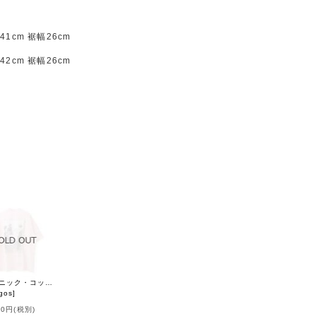
1cm 裾幅26cm
2cm 裾幅26cm
オーガニック・コットン・プリント Big T-shirt (55508:PKGY)
gos
]
00円
(税別)