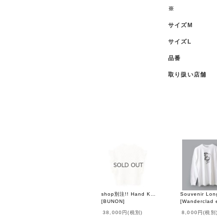
※
サイズM
サイズL
品番
取り扱い店舗
shop別注!! Hand Knit Hand Crochet Gilet (IV)
[
BUNON
]
[
Wanderclad e
38,000円
(税別)
8,000円
(税別