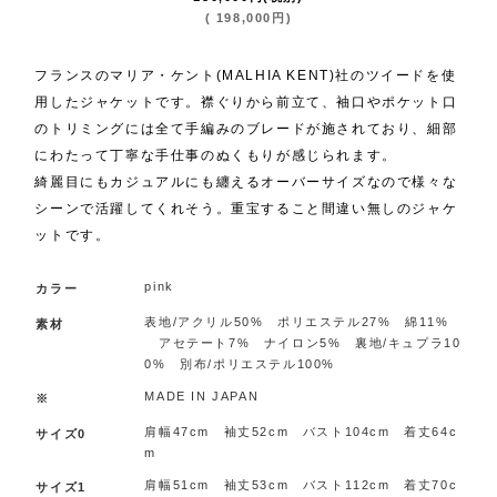
(
198,000
円
)
フランスのマリア・ケント(MALHIA KENT)社のツイードを使
用したジャケットです。襟ぐりから前立て、袖口やポケット口
のトリミングには全て手編みのブレードが施されており、細部
にわたって丁寧な手仕事のぬくもりが感じられます。
綺麗目にもカジュアルにも纏えるオーバーサイズなので様々な
シーンで活躍してくれそう。重宝すること間違い無しのジャケ
ットです。
pink
カラー
表地/アクリル50% ポリエステル27% 綿11%
素材
アセテート7% ナイロン5% 裏地/キュプラ10
0% 別布/ポリエステル100%
MADE IN JAPAN
※
肩幅47cm 袖丈52cm バスト104cm 着丈64c
サイズ0
m
肩幅51cm 袖丈53cm バスト112cm 着丈70c
サイズ1