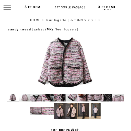
HOME
>
leur logette｜ルールロジェット
>
candy tweed jacket (PK)
[
leur logette
]
180,000
円
(税別)