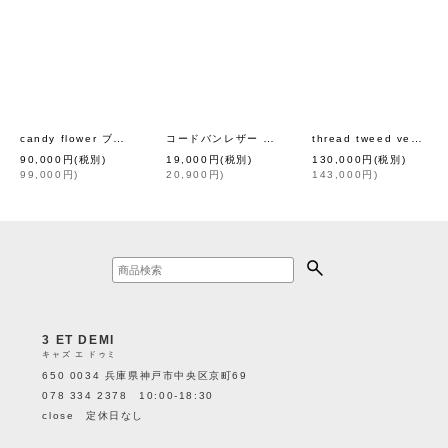
candy flower ブラウス (AES1453:WH)
コードバンレザー カード入れ 39313（PK）
thread tweed vest (BK)
[
mina perhonen
]
[
eb.a.
90,000
円
(税別)
19,000
円
(税別)
130,000
円
(税別)
99,000
円
)
20,900
円
)
143,000
円
)
3 ET DEMI
キャズ エ ドゥミ
650 0034 兵庫県神戸市中央区京町69
078 334 2378 10:00-18:30
close 定休日なし