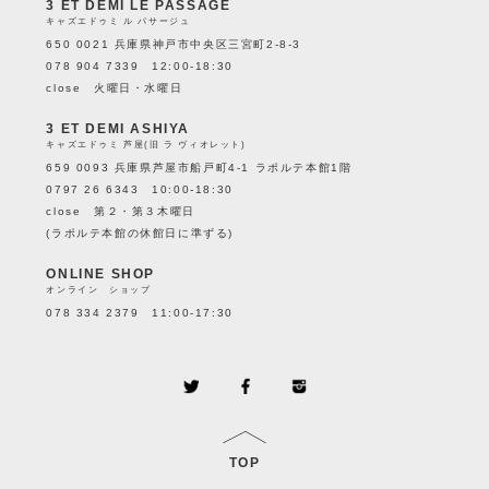
3 ET DEMI LE PASSAGE
キャズエドゥミ ル パサージュ
650 0021 兵庫県神戸市中央区三宮町2-8-3
078 904 7339 12:00-18:30
close 火曜日・水曜日
3 ET DEMI ASHIYA
キャズエドゥミ 芦屋(旧 ラ ヴィオレット)
659 0093 兵庫県芦屋市船戸町4-1 ラポルテ本館1階
0797 26 6343 10:00-18:30
close 第２・第３木曜日
(ラポルテ本館の休館日に準ずる)
ONLINE SHOP
オンライン ショップ
078 334 2379 11:00-17:30
TOP