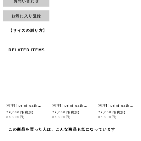
お問い合わせ
お気に入り登録
【サイズの測り方】
RELATED ITEMS
別注!! print gather dress (CRPK)
別注!! print gather dress (125 YW)
別注!! print gather dress (PK)
[
leur logette
]
[
leur loge
79,000
円
(税別)
79,000
円
(税別)
79,000
円
(税別)
86,900
円
)
86,900
円
)
86,900
円
)
この商品を買った人は、こんな商品も気になっています