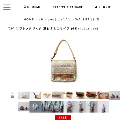
HOME
>
eb.a.gos｜エバゴス
>
WALLET｜財布
>
[30] ソフトメタリック 籐付きミニサイフ (GD)
[
eb.a.gos
]