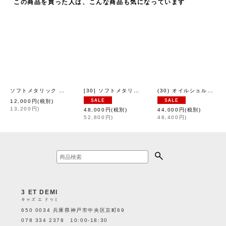
この商品を買った人は、こんな商品も気になっています
ソフトメタリック カード入れ (35532:GD)
[30] ソフトメタリック 籐付きミニサイフ (SV)
(30) オイルショルダー サボ (BK)
[
eb.a.gos
]
[
eb.
12,000
円
(税別)
13,200
円
)
48,000
円
(税別)
44,000
円
(税別)
52,800
円
)
48,400
円
)
3 ET DEMI
キャズ エ ドゥミ
650 0034 兵庫県神戸市中央区京町69
078 334 2378 10:00-18:30