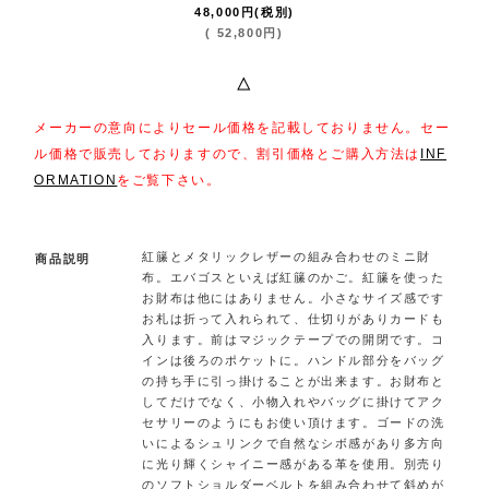
48,000
円
(税別)
(
52,800
円
)
△
メーカーの意向によりセール価格を記載しておりません。セー
ル価格で販売しておりますので、割引価格とご購入方法は
INF
ORMATION
をご覧下さい。
紅籘とメタリックレザーの組み合わせのミニ財
商品説明
布。エバゴスといえば紅籘のかご。紅籘を使った
お財布は他にはありません。小さなサイズ感です
お札は折って入れられて、仕切りがありカードも
入ります。前はマジックテープでの開閉です。コ
インは後ろのポケットに。ハンドル部分をバッグ
の持ち手に引っ掛けることが出来ます。お財布と
してだけでなく、小物入れやバッグに掛けてアク
セサリーのようにもお使い頂けます。ゴードの洗
いによるシュリンクで自然なシボ感があり多方向
に光り輝くシャイニー感がある革を使用。別売り
のソフトショルダーベルトを組み合わせて斜めが