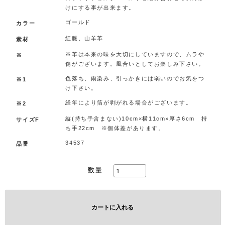
けにする事が出来ます。
ゴールド
カラー
紅籘、山羊革
素材
※革は本来の味を大切にしていますので、ムラや
※
傷がございます。風合いとしてお楽しみ下さい。
色落ち、雨染み、引っかきには弱いのでお気をつ
※1
け下さい。
経年により箔が剥がれる場合がございます。
※2
縦(持ち手含まない)10cm×横11cm×厚さ6cm 持
サイズF
ち手22cm ※個体差があります。
34537
品番
数量
カートに入れる