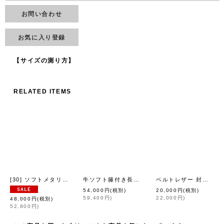
お問い合わせ
お気に入り登録
【サイズの測り方】
RELATED ITEMS
[30] ソフトメタリック 籐付きミニサイフ (SV)
牛ソフト籐付き長財布 E金具 (BK）
ベルトレザー 封筒型サイフ (35636:BL)
[
eb.a.gos
]
[
eb.a.gos
]
54,000
円
(税別)
20,000
円
(税別)
59,400
円
)
22,000
円
)
48,000
円
(税別)
52,800
円
)