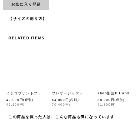
お気に入り登録
【サイズの測り方】
RELATED ITEMS
イチゴプリントプリーツスカート (NV)
ブレザージャケット (BK)
shop別注!! Hand Knit Hand Crochet Gilet (IV)
[
MUVEIL
]
[
MUVEIL
]
42,000
円
(税別)
64,000
円
(税別)
38,000
円
(税別)
46,200
円
)
70,400
円
)
41,800
円
)
この商品を買った人は、こんな商品も気になっています