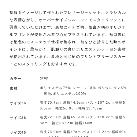
制服をイメージして作られたブレザージャケット。クラシカル
な表情ながら、オーバーサイズシルエットでスタイリッシュに
羽織っていただけます。裏地にイチゴ柄、落書き柄のオリジナ
ルプリントが使用され遊び心がプラスされています。袖口裏に
は配色のモスステッチ仕様が施され、袖をひと折りした時のポ
イントに。柔らかく、肌触りの良いポリエステルレーヨン素材
が使用されています。裏地と同じ柄のプリントプリーツスカー
トとのスタイリングもおすすめです。
gray
カラー
ポリエステル76% レーヨン18% ポリウレタン6%
素材
裏地/ポリエステル100%
着丈70.7cm 肩幅44.5cm バスト107.2cm 裾幅5
サイズ36
6.5cm 袖丈56.9cm 袖幅13.75cm
着丈72.3cm 肩幅45.5cm バスト110.2cm 裾幅5
サイズ38
8cm 袖丈58.9cm 袖幅14cm
着丈73.9cm 肩幅47cm バスト114.2cm 裾幅60c
サイズ40