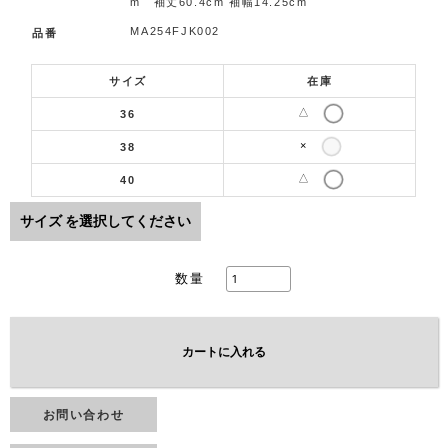
m 袖丈60.4cm 袖幅14.25cm
MA254FJK002
品番
サイズ
在庫
△
36
×
38
△
40
サイズ
を選択してください
数量
カートに入れる
お問い合わせ