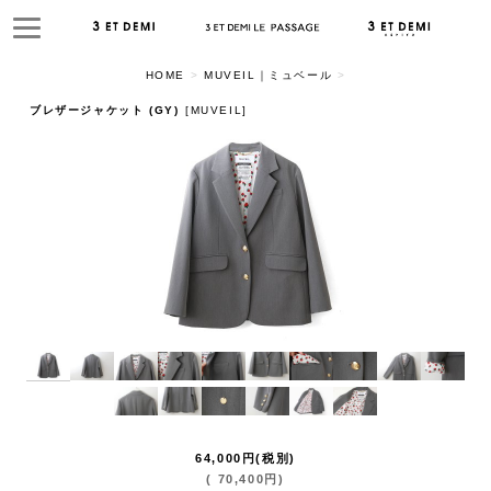
HOME
>
MUVEIL｜ミュベール
>
ブレザージャケット (GY)
[
MUVEIL
]
64,000
円
(税別)
(
70,400
円
)