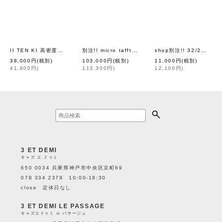
II TEN KI 高密度サテン 長袖ブラウス (GY)
別注!! micro taffta coat (LPK)
shop別注!! 32/2強撚綿フリル衿長袖プルオーバー (GY)
[
eb.a.gos
]
[
leur logette
]
38,000
円
(税別)
103,000
円
(税別)
11,000
円
(税別)
41,800
円
)
113,300
円
)
12,100
円
)
3 ET DEMI
キャズ エ ドゥミ
650 0034 兵庫県神戸市中央区京町69
078 334 2378 10:00-18:30
close 定休日なし
3 ET DEMI LE PASSAGE
キャズエドゥミ ル パサージュ