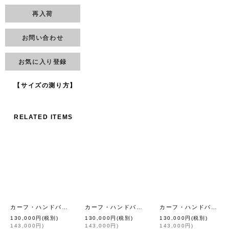
再入荷
お問い合わせ
お気に入り登録
【サイズの測り方】
RELATED ITEMS
カーフ・ハンドバッグ S（BK/SV金具）
カーフ・ハンドバッグ S (BK)
カーフ・ハンドバッグ M (BK/SV金具)
[
eb.a.gos
]
[
eb.a.gos
]
130,000
円
(税別)
130,000
円
(税別)
130,000
円
(税別)
143,000
円
)
143,000
円
)
143,000
円
)