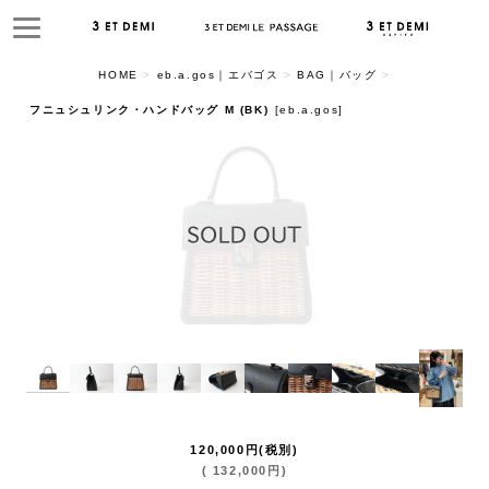
HOME
>
eb.a.gos｜エバゴス
>
BAG｜バッグ
>
フニュシュリンク・ハンドバッグ M (BK)
[
eb.a.gos
]
120,000
円
(税別)
(
132,000
円
)