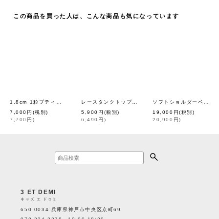
この商品を買った人は、こんな商品も気になっています
1.8cm 1粒プティパール・ピンブローチ (M)
レースタンクトップ 866（GY）
ソフトショルダーベルト・フニュシュリンク (45547:BKSL)
[
petite robe noire
[
HENRI
]
]
7,000
円
(税別)
5,900
円
(税別)
19,000
円
(税別)
7,700
円
)
6,490
円
)
20,900
円
)
3 ET DEMI
キャズ エ ドゥミ
650 0034 兵庫県神戸市中央区京町69