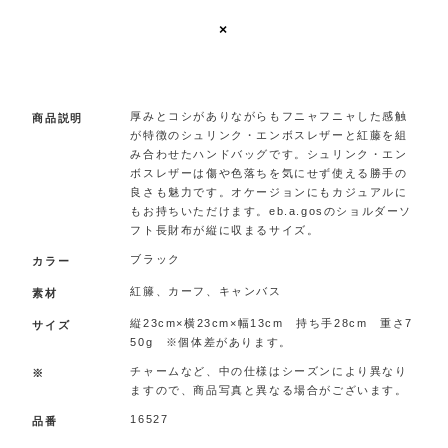
×
.
厚みとコシがありながらもフニャフニャした感触
商品説明
が特徴のシュリンク・エンボスレザーと紅藤を組
み合わせたハンドバッグです。シュリンク・エン
ボスレザーは傷や色落ちを気にせず使える勝手の
良さも魅力です。オケージョンにもカジュアルに
もお持ちいただけます。eb.a.gosのショルダーソ
フト長財布が縦に収まるサイズ。
ブラック
カラー
紅籐、カーフ、キャンバス
素材
縦23cm×横23cm×幅13cm 持ち手28cm 重さ7
サイズ
50g ※個体差があります。
チャームなど、中の仕様はシーズンにより異なり
※
ますので、商品写真と異なる場合がございます。
16527
品番