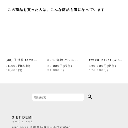
この商品を買った人は、こんな商品も気になっています
[30] 子供服 tambourine ジャケット (AAA2046P:NV)
80/1 無地 パフスリーブBL (261-5750:WH)
tweed jacket (GR)
[
mina perhonen peti
[
homs
[
le
36,000
円
(税別)
29,000
円
(税別)
160,000
円
(税別)
39,600
円
)
31,900
円
)
176,000
円
)
3 ET DEMI
キャズ エ ドゥミ
650 0034 兵庫県神戸市中央区京町69