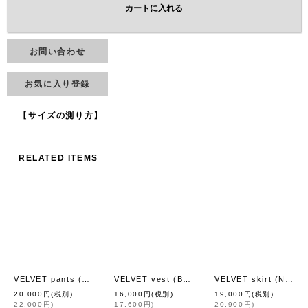
カートに入れる
お問い合わせ
お気に入り登録
【サイズの測り方】
RELATED ITEMS
VELVET pants (BK)
VELVET vest (BK)
VELVET skirt (NV)
[
fig London
]
[
fig London
]
[
f
20,000
円
(税別)
16,000
円
(税別)
19,000
円
(税別)
22,000
円
)
17,600
円
)
20,900
円
)