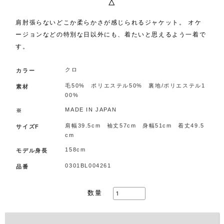
△
肩肘張らないどこか柔らかさが感じられるジャケット。 オケ
ージョンなどの特別な日以外にも、着たいと思えるよう一着で
す。
クロ
カラー
毛50% ポリエステル50% 裏地/ポリエステル1
素材
00%
MADE IN JAPAN
※
肩幅39.5cm 袖丈57cm 身幅51cm 着丈49.5
サイズF
cm
158cm
モデル身長
0301BL004261
品番
数量