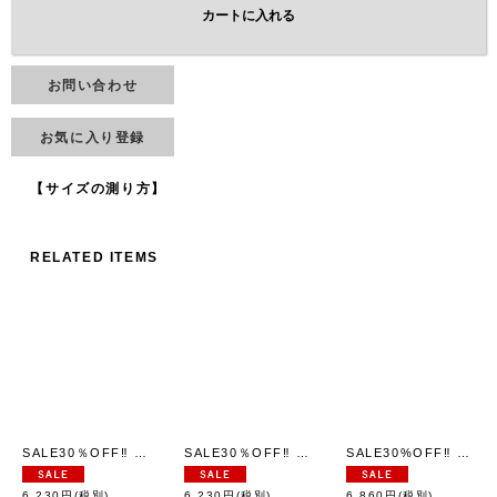
カートに入れる
お問い合わせ
お気に入り登録
【サイズの測り方】
RELATED ITEMS
SALE30％OFF‼︎ リバースウィーブ クルーネックスウェットシャツ (C3-Y031:GY)
SALE30％OFF‼︎ リバースウィーブ クルーネックスウェットシャツ (C3-Y031:NV)
SALE30%OFF‼︎ リバースウィーブ フーデッドスウェットシャツ (C3-Y131:OTM)
6,230
円
(税別)
6,230
円
(税別)
6,860
円
(税別)