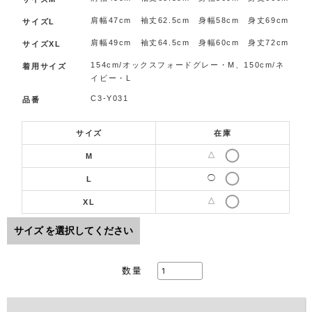
肩幅47cm 袖丈62.5cm 身幅58cm 身丈69cm
サイズL
肩幅49cm 袖丈64.5cm 身幅60cm 身丈72cm
サイズXL
154cm/オックスフォードグレー・M、150cm/ネ
着用サイズ
イビー・L
C3-Y031
品番
サイズ
在庫
△
M
◯
L
△
XL
サイズ
を選択してください
数量