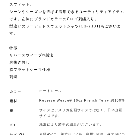
スフィット。
シーンやシーズンを選ばず着用できるユーティリティアイテム
です。左胸にブランドカラーのCロゴ刺繍入り。
型違いのフーデッドスウェットシャツ(C3-Y131)もございま
す。
特徴
リバースウィーブ®製法
肩接ぎ無し
脇フラットシーマ仕様
刺繍
オートミール
カラー
Reverse Weave® 10oz French Terry 綿100%
素材
サイズはアメリカ企画サイズではなく、日本企画
※
サイズです。
洗濯により若干の縮みがございます。
※1
肩幅45cm 袖丈60.5cm 身幅56cm 身丈66cm
サイズM