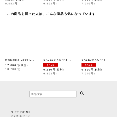
6,853
円
)
6,853
円
)
7,546
円
)
この商品を買った人は、こんな商品も気になっています
RWDania Lace LS Boatneck Lace T-shirt 101259 (IV)
SALE30％OFF‼︎ リバースウィーブ クルーネックスウェットシャツ (C3-Y031:NV)
SALE30％OFF‼︎ リバースウィーブ フーデッドスウェットシャツ (C3-Y131:NV)
[
rosemunde
]
17,000
円
(税別)
18,700
円
)
6,230
円
(税別)
6,860
円
(税別)
6,853
円
)
7,546
円
)
3 ET DEMI
キャズ エ ドゥミ