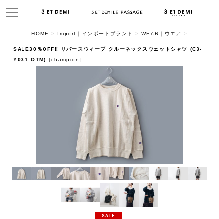
HOME
>
Import｜インポートブランド
>
WEAR｜ウエア
>
SALE30％OFF‼︎ リバースウィーブ クルーネックスウェットシャツ (C3-
Y031:OTM)
[
champion
]