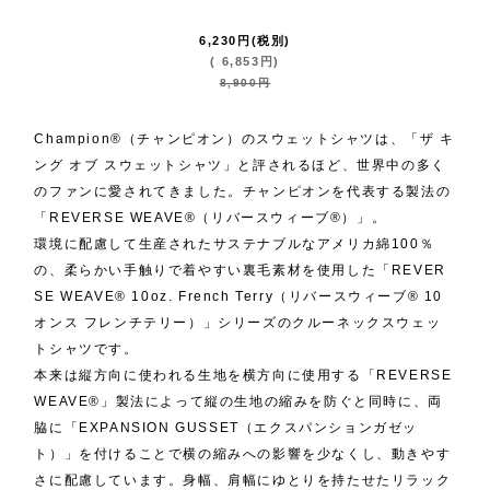
6,230
円
(税別)
(
6,853
円
)
8,900
円
Champion®（チャンピオン）のスウェットシャツは、「ザ キ
ング オブ スウェットシャツ」と評されるほど、世界中の多く
のファンに愛されてきました。チャンピオンを代表する製法の
「REVERSE WEAVE®（リバースウィーブ®）」。
環境に配慮して生産されたサステナブルなアメリカ綿100％
の、柔らかい手触りで着やすい裏毛素材を使用した「REVER
SE WEAVE® 10oz. French Terry（リバースウィーブ® 10
オンス フレンチテリー）」シリーズのクルーネックスウェッ
トシャツです。
本来は縦方向に使われる生地を横方向に使用する「REVERSE
WEAVE®」製法によって縦の生地の縮みを防ぐと同時に、両
脇に「EXPANSION GUSSET（エクスパンションガゼッ
ト）」を付けることで横の縮みへの影響を少なくし、動きやす
さに配慮しています。身幅、肩幅にゆとりを持たせたリラック