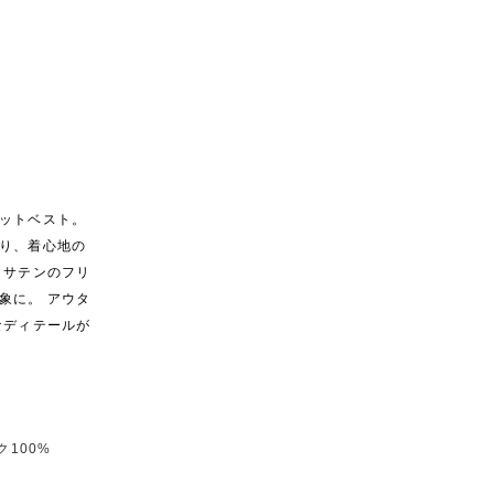
ットベスト。
り、着心地の
クサテンのフリ
象に。 アウタ
なディテールが
100%