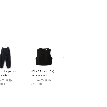
stretch tulle pants (BK)
VELVET vest (BK)
別注!! Tweed vest (GR)
logette
]
[
fig London
]
[
leur logette
]
00円
(税別)
16,000円
(税別)
120,000円
(税別)
800円
)
(
17,600円
)
(
132,000円
)