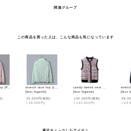
関連グループ
この商品を買った人は、こんな商品も気になっています
stretch lace top (PK)
stretch lace top (LGR)
candy tweed vest (PK)
[
leur logette
]
[
leur logette
]
[
leur 
別)
35,000円
(税別)
130,000円
(税別)
58,0
(
38,500円
)
(
143,000円
)
(
63,
最近チェックしたアイテム