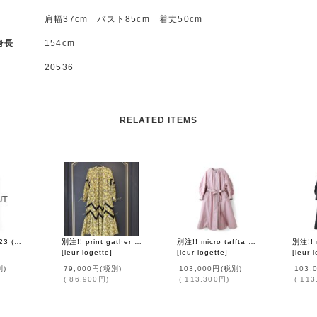
1
肩幅37cm バスト85cm 着丈50cm
身長
154cm
20536
RELATED ITEMS
Silk t-shirt 5023 (NWH)
別注!! print gather dress (125 YW)
別注!! micro taffta coat (LPK)
[
leur logette
]
[
leur logette
]
[
leur 
別)
79,000円
(税別)
103,000円
(税別)
103,
(
86,900円
)
(
113,300円
)
(
113