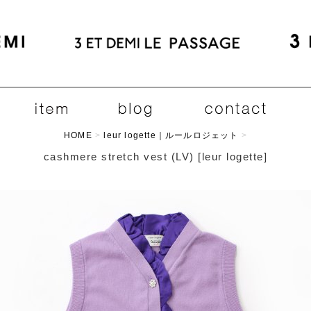
HOME
>
leur logette｜ルールロジェット
>
cashmere stretch vest (LV)
[
leur logette
]