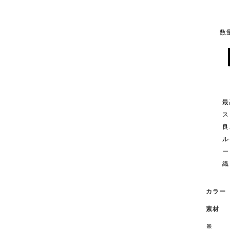
数
最
ス
良
ル
ー
織
カラ
素
※