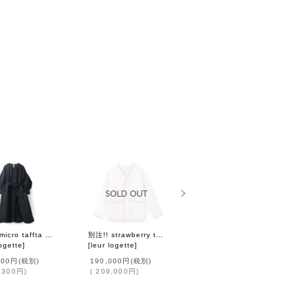
別注!! micro taffta coat (NV)
別注!! strawberry tweed jacket (PK)
別注!! ribbon coat (BG)
logette
]
[
leur logette
]
[
leur logette
]
000円
(税別)
190,000円
(税別)
89,000円
(税別)
,300円
)
(
209,000円
)
(
97,900円
)