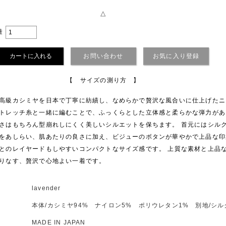
△
量
お問い合わせ
お気に入り登録
【 サイズの測り方 】
高級カシミヤを日本で丁寧に紡績し、なめらかで贅沢な風合いに仕上げたニ
トレッチ糸と一緒に編むことで、ふっくらとした立体感と柔らかな弾力があ
さはもちろん型崩れしにくく美しいシルエットを保ちます。 首元にはシル
をあしらい、肌あたりの良さに加え、ビジューのボタンが華やかで上品な印
とのレイヤードもしやすいコンパクトなサイズ感です。 上質な素材と上品
りなす、贅沢で心地よい一着です。
ー
lavender
材
本体/カシミヤ94% ナイロン5% ポリウレタン1% 別地/シルク
MADE IN JAPAN