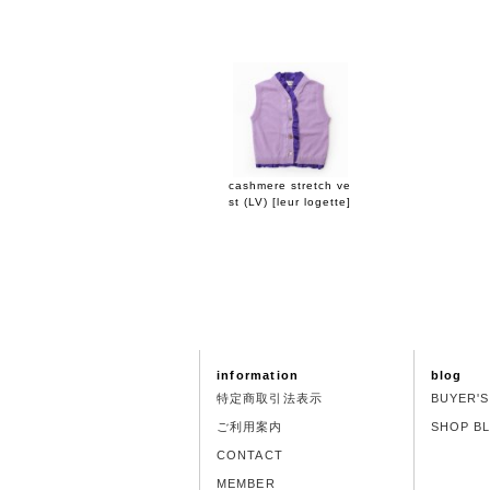
cashmere stretch ve
st (LV)
[
leur logette
]
information
blog
特定商取引法表示
BUYER'
ご利用案内
SHOP B
CONTACT
MEMBER