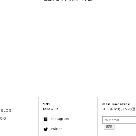
SNS
mail magazine
follow us !
メールマガジンの登
S BLOG
LOG
Instagram
twitter