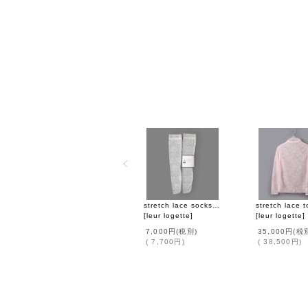
stretch lace socks (WH)
[
leur logette
]
[
leur logette
]
7,000円
(税別)
35,000円
(税
(
7,700円
)
(
38,500円
)