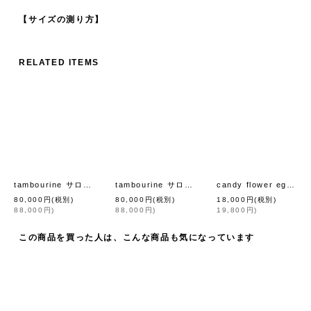
【サイズの測り方】
RELATED ITEMS
tambourine サロペット (AES4660:YW)
tambourine サロペット (AES4660:CH)
candy flower egg bag (AES9368:MGR)
[
mina perhonen
]
[
mina 
80,000
円
(税別)
80,000
円
(税別)
18,000
円
(税別)
88,000
円
)
88,000
円
)
19,800
円
)
この商品を買った人は、こんな商品も気になっています