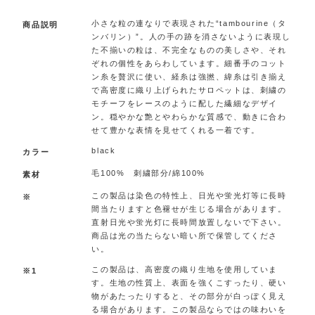
小さな粒の連なりで表現された“tambourine（タ
商品説明
ンバリン）”。人の手の跡を消さないように表現し
た不揃いの粒は、不完全なものの美しさや、それ
ぞれの個性をあらわしています。細番手のコット
ン糸を贅沢に使い、経糸は強撚、緯糸は引き揃え
で高密度に織り上げられたサロペットは、刺繍の
モチーフをレースのように配した繊細なデザイ
ン。穏やかな艶とやわらかな質感で、動きに合わ
せて豊かな表情を見せてくれる一着です。
black
カラー
毛100% 刺繍部分/綿100%
素材
この製品は染色の特性上、日光や蛍光灯等に長時
※
間当たりますと色褪せが生じる場合があります。
直射日光や蛍光灯に長時間放置しないで下さい。
商品は光の当たらない暗い所で保管してくださ
い。
この製品は、高密度の織り生地を使用していま
※1
す。生地の性質上、表面を強くこすったり、硬い
物があたったりすると、その部分が白っぽく見え
る場合があります。この製品ならではの味わいを