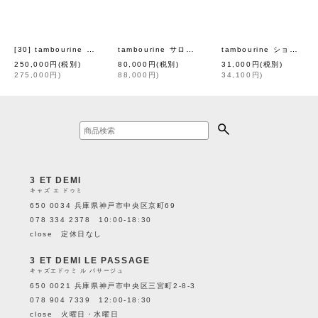
[30] tambourine ドレス (ACA3111:BK)
tambourine サロペット (AES4660:CH)
tambourine ショルダーバッグ L (AES9383:NV)
[
mina perhonen
]
[
mina pe
250,000
円
(税別)
80,000
円
(税別)
31,000
円
(税別)
275,000
円
)
88,000
円
)
34,100
円
)
3 ET DEMI
キャズ エ ドゥミ
650 0034 兵庫県神戸市中央区京町69
078 334 2378 10:00-18:30
close 定休日なし
3 ET DEMI LE PASSAGE
キャズエドゥミ ル パサージュ
650 0021 兵庫県神戸市中央区三宮町2-8-3
078 904 7339 12:00-18:30
close 火曜日・水曜日