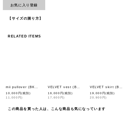
お気に入り登録
【サイズの測り方】
RELATED ITEMS
mii pullover (BK)
VELVET vest (BK)
VELVET skirt (BK)
[
fig London
]
[
fig London
]
[
f
10,000
円
(税別)
16,000
円
(税別)
19,000
円
(税別)
11,000
円
)
17,600
円
)
20,900
円
)
この商品を買った人は、こんな商品も気になっています