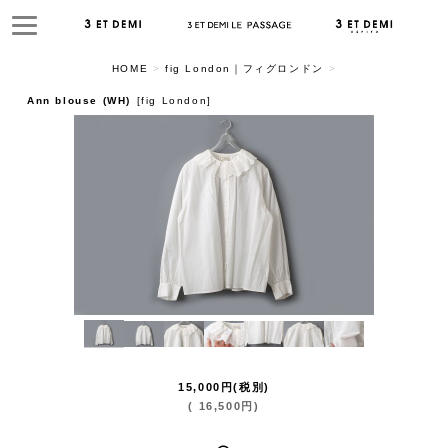
HOME
>
fig London｜フィグロンドン
>
Ann blouse (WH)
[
fig London
]
15,000
円
(税別)
(
16,500
円
)