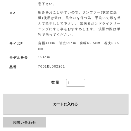
意下さい。
縮みをおこしやすいので、タンブラー(衣類乾燥
※2
機)使用は避け、風合いを保つ為、手洗いで形を整
えて陰干しして下さい。 出来るだけドライクリー
ニングにする事をおすすめします。 洗濯の際は単
独で洗ってください。
肩幅41cm 袖丈59cm 身幅62.5cm 着丈63.5
サイズF
cm
154cm
モデル身長
7001BL002261
品番
数量
カートに入れる
お問い合わせ