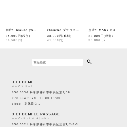
別注!! blouse (WH)
choucho ブラウス (AES1447:WH)
別注!! MANY BUTTON SHIRT (WH)
[
FOR flowers of romance
]
[
mina perho
35,000
円
(税別)
38,000
円
(税別)
28,000
円
(税別)
38,500
円
)
41,800
円
)
30,800
円
)
3 ET DEMI
キャズ エ ドゥミ
650 0034 兵庫県神戸市中央区京町69
078 334 2378 10:00-18:30
close 定休日なし
3 ET DEMI LE PASSAGE
キャズエドゥミ ル パサージュ
650 0021 兵庫県神戸市中央区三宮町2-8-3