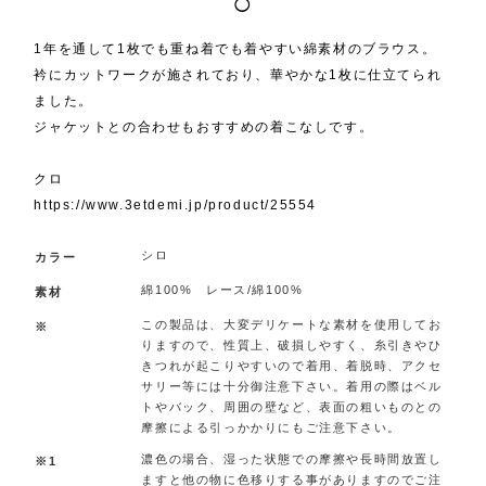
◯
1年を通して1枚でも重ね着でも着やすい綿素材のブラウス。
衿にカットワークが施されており、華やかな1枚に仕立てられ
ました。
ジャケットとの合わせもおすすめの着こなしです。
クロ
https://www.3etdemi.jp/product/25554
シロ
カラー
綿100% レース/綿100%
素材
この製品は、大変デリケートな素材を使用してお
※
りますので、性質上、破損しやすく、糸引きやひ
きつれが起こりやすいので着用、着脱時、アクセ
サリー等には十分御注意下さい。着用の際はベル
トやバック、周囲の壁など、表面の粗いものとの
摩擦による引っかかりにもご注意下さい。
濃色の場合、湿った状態での摩擦や長時間放置し
※1
ますと他の物に色移りする事がありますのでご注