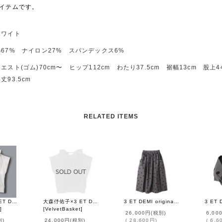
イテムです。
ホワイト
綿67% ナイロン27% スパンデックス6%
エスト(ゴム)70cm〜 ヒップ112cm わたり37.5cm 裾幅13cm 股上44
93.5cm
RELATED ITEMS
大森伃佑子×3 ET DEMI ブラウス (WH)
大森伃佑子×3 ET DEMI ブラウス (BK)
3 ET DEMI original dot skirt
]
[
VelvetBasket
]
26,000円
(税別)
6,00
別)
24,000円
(税別)
(
28,600円
)
(
6,6