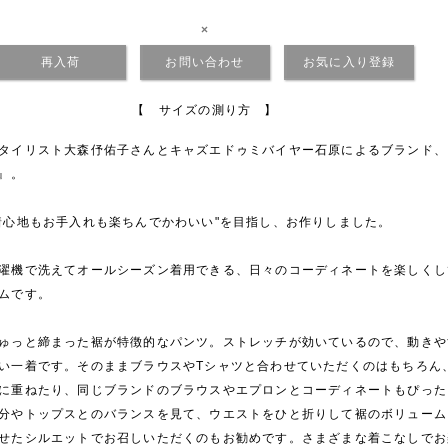
×
再入荷
お問い合わせ
お気に入り登録
【 サイズの測り方 】
タイリスト大森伃佑子さんとキャズエドゥミバイヤー石原によるブランド、『vel
t』。
着心地もお手入れも楽ちんでかわいい"を目指し、お作りしました。
濯機で洗えてオールシーズン着用できる、日々のコーディネートを楽しくし
ムです。
ゅっと締まった裾が特徴的なパンツ。ストレッチが効いているので、動きや
い一着です。そのままブラウスやTシャツと合わせていただくのはもちろん
に重ねたり、同じブランドのブラウスやエプロンとコーディネートもぴった
分やトップスとのバランスを見て、ウエストをひと折りして裾のボリューム
せたシルエットでお召しいただくのもお勧めです。さまざまな着こなしでお