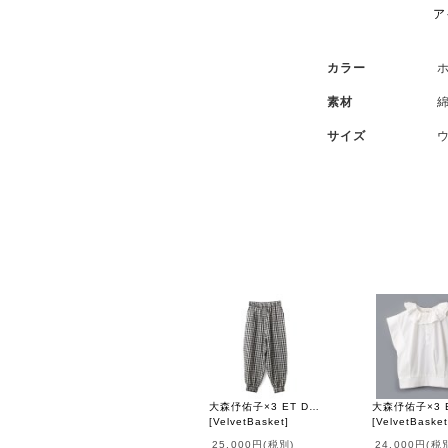
ア
カラー
素材
サイズ
ウ
丈
大森伃佑子×3 ET DEMI パンツ (GIN)
[
VelvetBasket
]
[
VelvetBasket
25,000円
(税別)
24,000円
(税