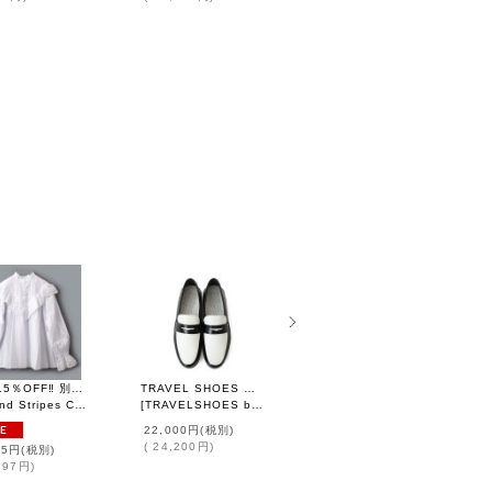
SALE15％OFF‼︎ 別注!! スタンドカラーレースブラウス (WH)
TRAVEL SHOES ローファー (BLG/WH)
Nico (BL)
[
tamas
]
Stripes CHILD WOMAN
[
TRAVELSHOES by chausser
]
]
13,000円
(税別)
22,000円
(税別)
(
14,300円
)
(
24,200円
)
25円
(税別)
297円
)