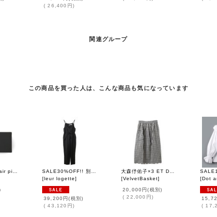
(
26,400円
)
関連グループ
この商品を買った人は、こんな商品も気になっています
pearl×pearl hair pin (30736)
SALE30%OFF!! 別注!! Powder satin オールインワン (BK)
大森伃佑子×3 ET DEMI エプロン (GIN)
[
leur logette
]
[
VelvetBasket
]
[
Dot and 
)
20,000円
(税別)
(
22,000円
)
39,200円
(税別)
15,7
(
43,120円
)
(
17,