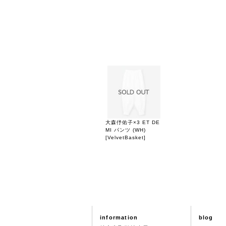
大森伃佑子×3 ET DE
MI パンツ (WH)
[
VelvetBasket
]
information
blog