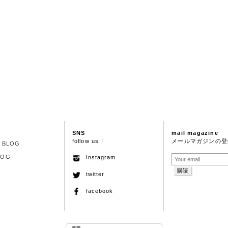
SNS
mail magazine
follow us !
メールマガジンの登
S BLOG
LOG
Instagram
twitter
facebook