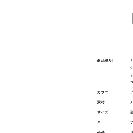
.
商品説明
す
e
カラー
素材
サイズ
縦
※
品番
4