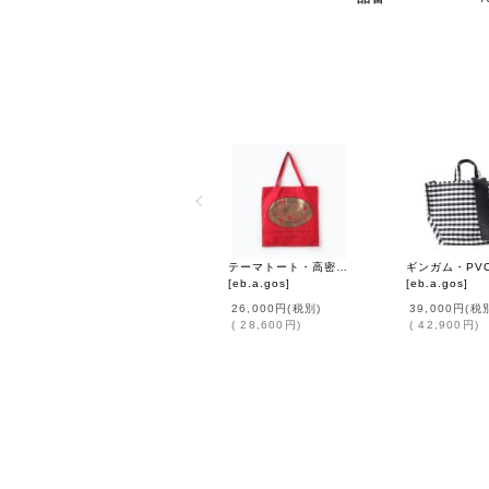
テーマトート・高密度サテン (46537:RD)
[
eb.a.gos
]
[
eb.a.gos
]
26,000円
(税別)
39,000円
(税
(
28,600円
)
(
42,900円
)