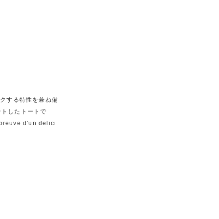
ックする特性を兼ね備
ントしたトートで
 d'un delici