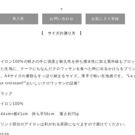
×
再入荷
お問い合わせ
お気に入り登録
【 サイズの測り方 】
ナイロン100%の軽さの中に強度と耐久性を持ち撥水性に加え紫外線もブロ
えた生地に、テーマにちなんだクロワッサンを食べた時に出るかけらをプリ
。A4サイズの書類もすっぽり納まるサイズ。薄手で軽い生地感です。 "La preuve
ux croissant""おいしいクロワッサンの証拠"
ブラック
ナイロン100%
44cm×横41cm 持ち手56cm 重さ約75g
プリント部分のアイロンは剥がれる原因になりますので避けてください。
6539