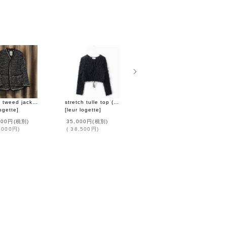
thread tweed jacket (BK)
stretch tulle top (BK)
mirano rib bustier (BK)
logette
]
[
leur logette
]
[
leur logette
]
000円
(税別)
35,000円
(税別)
32,000円
(税別)
,000円
)
(
38,500円
)
(
35,200円
)