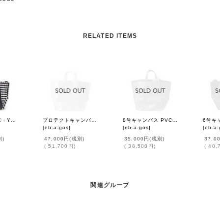
RELATED ITEMS
ギンガム・PVC・Y字トート (BK:16538)
プロテクトキャンバス Y字トート (16511:SV)
8号キャンバス PVC・Y字トート (16536:GY)
[
eb.a.gos
]
[
eb.a.gos
]
[
eb.a.
別)
47,000円
(税別)
35,000円
(税別)
37,0
(
51,700円
)
(
38,500円
)
(
40,
関連グループ