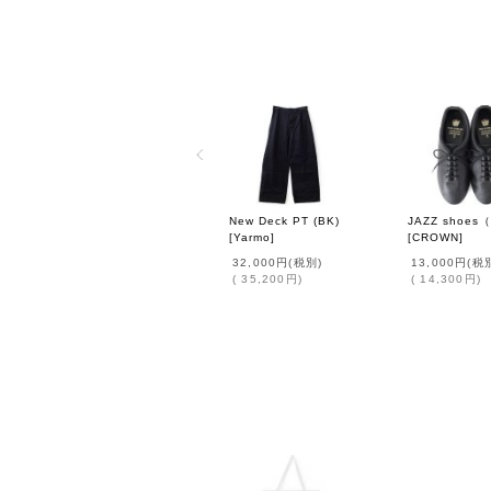
New Deck PT (BK)
JAZZ shoes
[
Yarmo
]
[
CROWN
]
32,000円
(税別)
13,000円
(税
(
35,200円
)
(
14,300円
)