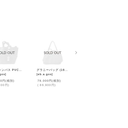
6号キャンバス PVC・Y字トート (16537:BKBK)
グラニーバッグ (16525:BK)
グレートグラニーバッグ (16526:BK)
gos
]
[
eb.a.gos
]
[
eb.a.gos
]
00円
(税別)
79,000円
(税別)
99,000円
(税別)
700円
)
(
86,900円
)
(
108,900円
)