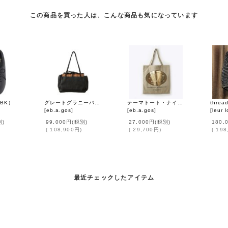
この商品を買った人は、こんな商品も気になっています
（BK）
グレートグラニーバッグ (16526:BK)
テーマトート・ナイロン (46539:BG)
[
eb.a.gos
]
[
eb.a.gos
]
[
leur 
別)
99,000円
(税別)
27,000円
(税別)
180,
(
108,900円
)
(
29,700円
)
(
198
最近チェックしたアイテム