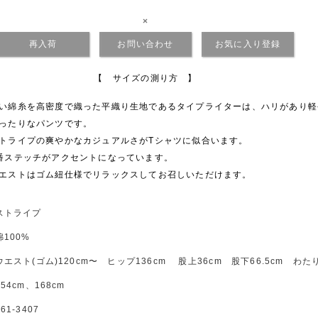
×
再入荷
お問い合わせ
お気に入り登録
【 サイズの測り方 】
い綿糸を高密度で織った平織り生地であるタイプライターは、ハリがあり軽
ったりなパンツです。
トライプの爽やかなカジュアルさがTシャツに似合います。
番ステッチがアクセントになっています。
エストはゴム紐仕様でリラックスしてお召しいただけます。
ストライプ
綿100%
ウエスト(ゴム)120cm〜 ヒップ136cm 股上36cm 股下66.5cm わたり3
154cm、168cm
261-3407