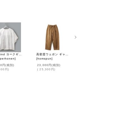
light wind ヨークギャザーブラウス (AES1428:WH)
高密度ウェポン ギャザーPT (262-3357:CM)
コットンラミー オールインワン (261-3410:GR)
 perhonen
]
[
homspun
]
[
homspun
]
00円
(税別)
23,000円
(税別)
36,000円
(税別)
000円
)
(
25,300円
)
(
39,600円
)