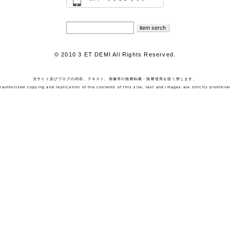
© 2010 3 ET DEMI All Rights Reserved.
当サイト及びブログの内容、テキスト、画像等の無断転載・無断使用を固く禁じます。
nauthorized copying and replication of the contents of this site, text and images are strictly prohibite