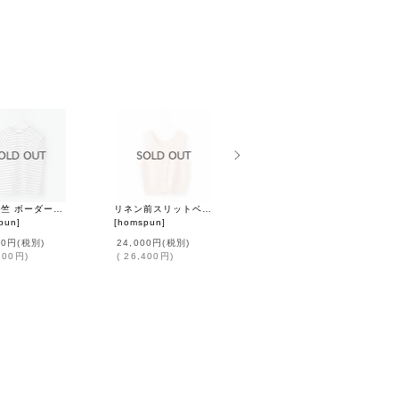
20/1天竺 ボーダーノースリーブPO (6568:WHBK)
リネン前スリットベスト (261-7942:PC)
30/1天竺N/S (6548:WH)
pun
]
[
homspun
]
[
homspun
]
00円
(税別)
24,000円
(税別)
7,000円
(税別)
200円
)
(
26,400円
)
(
7,700円
)