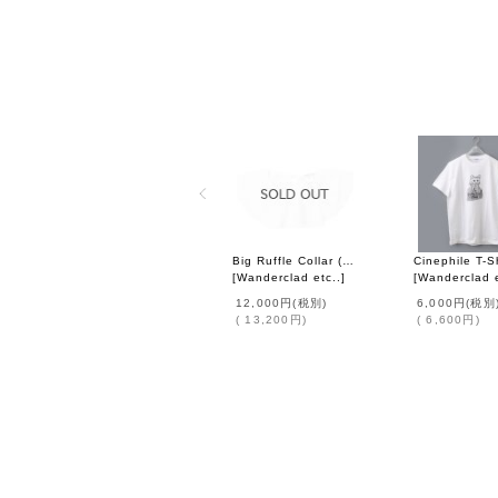
Big Ruffle Collar (OWH)
[
Wanderclad etc..
]
[
Wanderclad e
12,000円
(税別)
6,000円
(税別
(
13,200円
)
(
6,600円
)