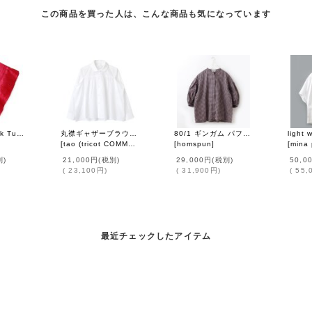
この商品を買った人は、こんな商品も気になっています
[20] Khadi Silk Tuck Ruffle Collar (RV)
丸襟ギャザーブラウス (WH)
80/1 ギンガム パフスリーブBL (261-5750:MCBK)
[
tao (tricot COMME des GARCONS)
[
homspun
]
]
[
mina
別)
21,000円
(税別)
29,000円
(税別)
50,0
(
23,100円
)
(
31,900円
)
(
55,
最近チェックしたアイテム