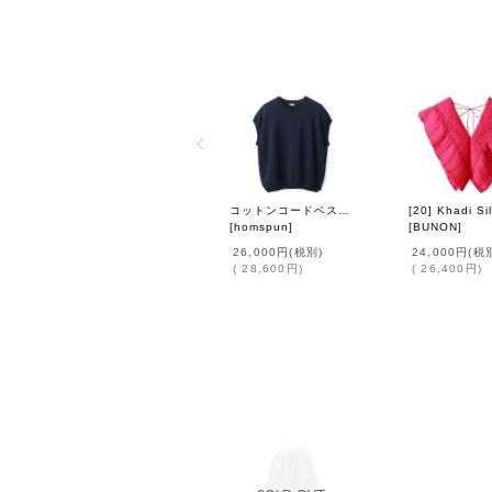
コットンコードベスト (261-7912A:NV)
[
homspun
]
[
BUNON
]
26,000円
(税別)
24,000円
(税
(
28,600円
)
(
26,400円
)