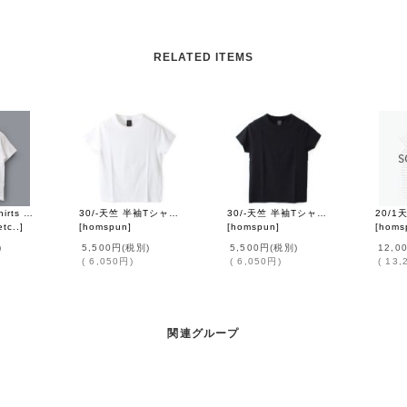
RELATED ITEMS
Cinephile T-Shirts "Les Quatre Cents Coups" (WH)
30/-天竺 半袖Tシャツ（6271:WH）
30/-天竺 半袖Tシャツ（6271:BK)
tc..
]
[
homspun
]
[
homspun
]
[
homs
)
5,500円
(税別)
5,500円
(税別)
12,0
(
6,050円
)
(
6,050円
)
(
13,
関連グループ