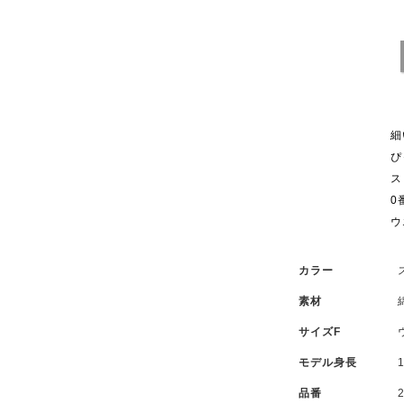
細
ぴ
ス
0
ウ
カラー
素材
サイズF
モデル身長
品番