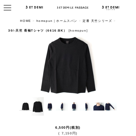
HOME
>
homspun｜ホームスパン
>
定番 天竺シリーズ
>
30/-天竺 長袖Tシャツ（6616:BK）
[
homspun
]
6,500
円
(税別)
(
7,150
円
)