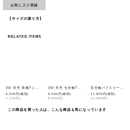
お気に入り登録
【サイズの測り方】
RELATED ITEMS
30/-天竺 長袖Tシャツ（6616:WH）
30/-天竺 七分袖Tシャツ（6450:BK）
五分袖パフスリーブカットソー AVL14001 (NOIR)
[
homspun
]
[
homspun
6,500
円
(税別)
6,000
円
(税別)
11,800
円
(税別)
7,150
円
)
6,600
円
)
12,980
円
)
この商品を買った人は、こんな商品も気になっています