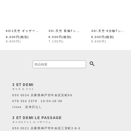
60/1天竺 ギャザースカート (6039:BK)
30/-天竺 長袖Tシャツ (6616:DGR)
30/-天竺 6分袖Tシャツ（241-6370:BK）
[
homspun
]
[
homspun
]
9,000
円
(税別)
6,500
円
(税別)
6,000
円
(税別)
9,900
円
)
7,150
円
)
6,600
円
)
3 ET DEMI
キャズ エ ドゥミ
650 0034 兵庫県神戸市中央区京町69
078 334 2378 10:00-18:30
close 定休日なし
3 ET DEMI LE PASSAGE
キャズエドゥミ ル パサージュ
650 0021 兵庫県神戸市中央区三宮町2-8-3