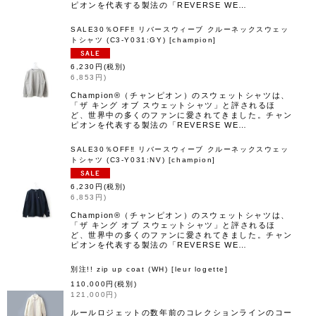
ピオンを代表する製法の「REVERSE WE…
SALE30％OFF‼︎ リバースウィーブ クルーネックスウェッ
トシャツ (C3-Y031:GY)
[
champion
]
6,230
円
(税別)
6,853
円
)
Champion®（チャンピオン）のスウェットシャツは、
「ザ キング オブ スウェットシャツ」と評されるほ
ど、世界中の多くのファンに愛されてきました。チャン
ピオンを代表する製法の「REVERSE WE…
SALE30％OFF‼︎ リバースウィーブ クルーネックスウェッ
トシャツ (C3-Y031:NV)
[
champion
]
6,230
円
(税別)
6,853
円
)
Champion®（チャンピオン）のスウェットシャツは、
「ザ キング オブ スウェットシャツ」と評されるほ
ど、世界中の多くのファンに愛されてきました。チャン
ピオンを代表する製法の「REVERSE WE…
別注!! zip up coat (WH)
[
leur logette
]
110,000
円
(税別)
121,000
円
)
ルールロジェットの数年前のコレクションラインのコー