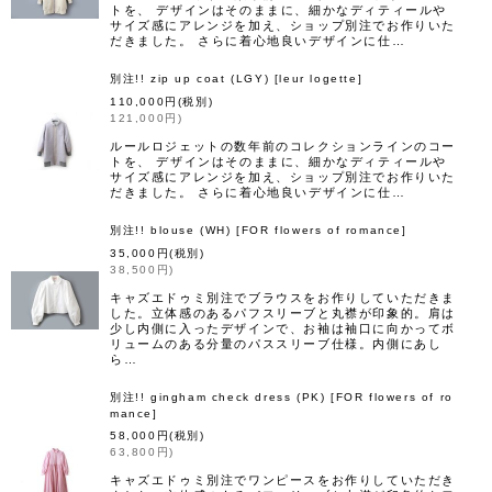
トを、 デザインはそのままに、細かなディティールや
サイズ感にアレンジを加え、ショップ別注でお作りいた
だきました。 さらに着心地良いデザインに仕…
別注!! zip up coat (LGY)
[
leur logette
]
110,000
円
(税別)
121,000
円
)
ルールロジェットの数年前のコレクションラインのコー
トを、 デザインはそのままに、細かなディティールや
サイズ感にアレンジを加え、ショップ別注でお作りいた
だきました。 さらに着心地良いデザインに仕…
別注!! blouse (WH)
[
FOR flowers of romance
]
35,000
円
(税別)
38,500
円
)
キャズエドゥミ別注でブラウスをお作りしていただきま
した。立体感のあるパフスリーブと丸襟が印象的。肩は
少し内側に入ったデザインで、お袖は袖口に向かってボ
リュームのある分量のパススリーブ仕様。内側にあし
ら…
別注!! gingham check dress (PK)
[
FOR flowers of ro
mance
]
58,000
円
(税別)
63,800
円
)
キャズエドゥミ別注でワンピースをお作りしていただき