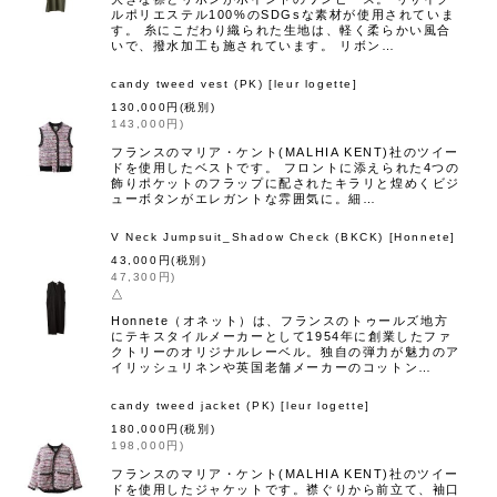
ルポリエステル100%のSDGsな素材が使用されていま
す。 糸にこだわり織られた生地は、軽く柔らかい風合
いで、撥水加工も施されています。 リボン…
candy tweed vest (PK)
[
leur logette
]
130,000
円
(税別)
143,000
円
)
フランスのマリア・ケント(MALHIA KENT)社のツイー
ドを使用したベストです。 フロントに添えられた4つの
飾りポケットのフラップに配されたキラリと煌めくビジ
ューボタンがエレガントな雰囲気に。細…
V Neck Jumpsuit_Shadow Check (BKCK)
[
Honnete
]
43,000
円
(税別)
47,300
円
)
△
Honnete（オネット）は、フランスのトゥールズ地方
にテキスタイルメーカーとして1954年に創業したファ
クトリーのオリジナルレーベル。独自の弾力が魅力のア
イリッシュリネンや英国老舗メーカーのコットン…
candy tweed jacket (PK)
[
leur logette
]
180,000
円
(税別)
198,000
円
)
フランスのマリア・ケント(MALHIA KENT)社のツイー
ドを使用したジャケットです。襟ぐりから前立て、袖口