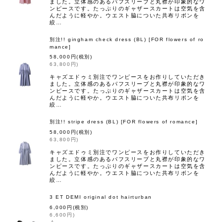
ました。立体感のあるパフスリーブと丸襟が印象的なワ
ンピースです。たっぷりのギャザースカートは空気を含
んだように軽やか。ウエスト脇についた共布リボンを
絞…
別注!! gingham check dress (BL)
[
FOR flowers of ro
mance
]
58,000
円
(税別)
63,800
円
)
キャズエドゥミ別注でワンピースをお作りしていただき
ました。立体感のあるパフスリーブと丸襟が印象的なワ
ンピースです。たっぷりのギャザースカートは空気を含
んだように軽やか。ウエスト脇についた共布リボンを
絞…
別注!! stripe dress (BL)
[
FOR flowers of romance
]
58,000
円
(税別)
63,800
円
)
キャズエドゥミ別注でワンピースをお作りしていただき
ました。立体感のあるパフスリーブと丸襟が印象的なワ
ンピースです。たっぷりのギャザースカートは空気を含
んだように軽やか。ウエスト脇についた共布リボンを
絞…
3 ET DEMI original dot hairturban
6,000
円
(税別)
6,600
円
)