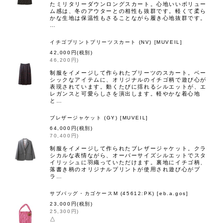
たミリタリーダウンロングスカート。心地いいボリュー
ム感は、冬のアウターとの相性も抜群です。軽くて柔ら
かな生地は保温性もさることながら履き心地抜群です。
…
イチゴプリントプリーツスカート (NV)
[
MUVEIL
]
42,000
円
(税別)
46,200
円
)
制服をイメージして作られたプリーツのスカート。ベー
シックなアイテムに、オリジナルのイチゴ柄で遊び心が
表現されています。動くたびに揺れるシルエットが、エ
レガンスと可愛らしさを演出します。軽やかな着心地
と…
ブレザージャケット (GY)
[
MUVEIL
]
64,000
円
(税別)
70,400
円
)
制服をイメージして作られたブレザージャケット。クラ
シカルな表情ながら、オーバーサイズシルエットでスタ
イリッシュに羽織っていただけます。裏地にイチゴ柄、
落書き柄のオリジナルプリントが使用され遊び心がプ
ラ…
サブバッグ・カゴケースM (45612:PK)
[
eb.a.gos
]
23,000
円
(税別)
25,300
円
)
△