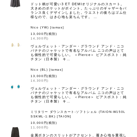
ドット柄が可愛い3 ET DEMIオリジナルのスカート。
大きめのポケットがポイント。たっぷりのギャザーをバ
ランス良くデザインしました。ウエストの後ろはゴム仕
様なので、はき心地も楽ちんです。 …
Nico (YW)
[
tamas
]
13,000
円
(税別)
14,300
円
)
ヴェルヴェット・アンダー・グラウンド アンド・ニコ
バナナのジャケットで有名なアルバム ニコの声はとて
も個性的で可愛らしい。 ＜Pierce＞ ピアスポスト：純
チタン（日本製） キ…
Nico (BL)
[
tamas
]
13,000
円
(税別)
14,300
円
)
ヴェルヴェット・アンダー・グラウンド アンド・ニコ
バナナのジャケットで有名なアルバム ニコの声はとて
も個性的で可愛らしい。 ＜Pierce＞ ピアスポスト：純
チタン（日本製） キ…
ミリタリー ダウンスカート-ソフトシェル (TAION-W150L
SSKML-1:BK)
[
TAION
]
10,000
円
(税別)
11,000
円
)
金属ボタンのスリットがアクセント、履き心地を重視し