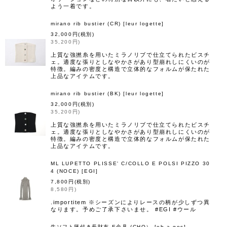
よう一着です。
mirano rib bustier (CR)
[
leur logette
]
32,000
円
(税別)
35,200
円
)
上質な強撚糸を用いたミラノリブで仕立てられたビスチ
ェ。適度な張りとしなやかさがあり型崩れしにくいのが
特徴。編みの密度と構造で立体的なフォルムが保たれた
上品なアイテムです。
mirano rib bustier (BK)
[
leur logette
]
32,000
円
(税別)
35,200
円
)
上質な強撚糸を用いたミラノリブで仕立てられたビスチ
ェ。適度な張りとしなやかさがあり型崩れしにくいのが
特徴。編みの密度と構造で立体的なフォルムが保たれた
上品なアイテムです。
ML LUPETTO PLISSE' C/COLLO E POLSI PIZZO 30
4 (NOCE)
[
EGI
]
7,800
円
(税別)
8,580
円
)
.importitem ※シーズンによりレースの柄が少しずつ異
なります。予めご了承下さいませ。 #EGI #ウール
牛ソフト籐付き長財布 E金具 (CHO）
[
eb.a.gos
]