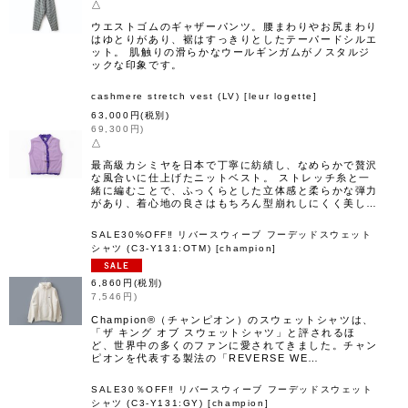
△
ウエストゴムのギャザーパンツ。腰まわりやお尻まわり
はゆとりがあり、裾はすっきりとしたテーパードシルエ
ット。 肌触りの滑らかなウールギンガムがノスタルジ
ックな印象です。
cashmere stretch vest (LV)
[
leur logette
]
63,000
円
(税別)
69,300
円
)
△
最高級カシミヤを日本で丁寧に紡績し、なめらかで贅沢
な風合いに仕上げたニットベスト。 ストレッチ糸と一
緒に編むことで、ふっくらとした立体感と柔らかな弾力
があり、着心地の良さはもちろん型崩れしにくく美し…
SALE30%OFF‼︎ リバースウィーブ フーデッドスウェット
シャツ (C3-Y131:OTM)
[
champion
]
6,860
円
(税別)
7,546
円
)
Champion®（チャンピオン）のスウェットシャツは、
「ザ キング オブ スウェットシャツ」と評されるほ
ど、世界中の多くのファンに愛されてきました。チャン
ピオンを代表する製法の「REVERSE WE…
SALE30％OFF‼︎ リバースウィーブ フーデッドスウェット
シャツ (C3-Y131:GY)
[
champion
]