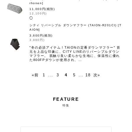
rhonen
]
11,000
円
(税別)
12,100
円
)
◯
シティ リバーシブル ダウンマフラー (TAION-R201CI)
[
T
AION
]
3,600
円
(税別)
3,960
円
)
"冬の必須アイテム！TAIONの定番ダウンマフラー" 首
元を上品な印象に、CITY LINEのリバーシブルダウン
マフラー。 肌触り良い柔らかな生地に、保温性に優れ
た800FPダウンが使用され、…
«
前
1
...
3
4
5
...
18
次
»
FEATURE
特集