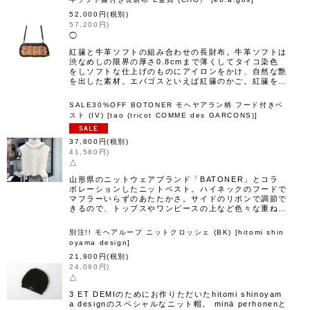
52,000
円
(税別)
57,200
円
)
◯
紅籘と牛革ソフトの組み合わせの長財布。牛革ソフトは
渋なめしの限界の厚さ0.8cmまで薄くしてタイコ染色
をしソフトな仕上げのものにアイロンをかけ、自然な艶
を出した素材。エバゴスといえば紅籘のかご。紅籘を…
SALE30%OFF BOTONER モヘヤアラン柄 フード付きベ
スト (IV)
[
tao (tricot COMME des GARCONS)
]
37,800
円
(税別)
41,580
円
)
△
山形県のニットウェアブランド「BATONER」とコラ
ボレーションしたニットベスト。ハイネックのフードで
マフラーいらずのあたたかさ。サイドのリボンで調節で
きるので、トップスやワンピースの上など色々な重ね…
別注!! モヘアループ ニットクロッシェ (BK)
[
hitomi shin
oyama design
]
21,900
円
(税別)
24,090
円
)
△
3 ET DEMIのためにお作りただいたhitomi shinoyam
a designのスペシャルなニット帽。 minä perhonenと