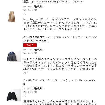
別注!! print gather skirt (YW)
[
leur logette
]
49,000
円
(税別)
53,900
円
)
△
leur logetteアーカーイブのフラワープリント生地でシ
ョップ別注のスカートをお作り頂きました。シンプルに
一枚で着るだけで、華やかな雰囲気になります。ウエス
トはゴム仕様。オールシーズンお召し頂け…
SALE25%OFF!!リバーシブルウィングトップウールブルゾ
ン (GY)
[
MUVEIL
]
49,500
円
(税別)
54,450
円
)
レトロな表情のスウィングトップブルゾン。コットンの
ギンガムチェックとのリバーシブル仕立てで気分によっ
て表情を変えられます。編み立てた衿にレザーライク素
材の可憐なコサージュが施されています。同素材を使
用…
2 / 80 TWツイル ノーカラージャケット
[
bulle de savo
n
]
23,000
円
(税別)
25,300
円
)
△
肩肘張らないどこか柔らかさが感じられるジャケット。
オケージョンなどの特別な日以外にも、着たいと思える