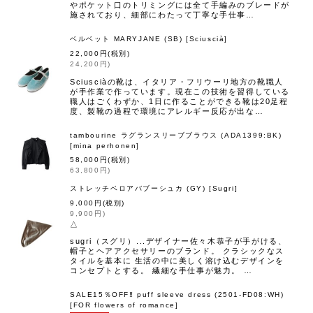
やポケット口のトリミングには全て手編みのブレードが
施されており、細部にわたって丁寧な手仕事…
ベルベット MARYJANE (SB)
[
Sciuscià
]
22,000
円
(税別)
24,200
円
)
Sciusciàの靴は、イタリア・フリウーリ地方の靴職人
が手作業で作っています。現在この技術を習得している
職人はごくわずか、1日に作ることができる靴は20足程
度、製靴の過程で環境にアレルギー反応が出な…
tambourine ラグランスリーブブラウス (ADA1399:BK)
[
mina perhonen
]
58,000
円
(税別)
63,800
円
)
ストレッチベロアバブーシュカ (GY)
[
Sugri
]
9,000
円
(税別)
9,900
円
)
△
sugri（スグリ）...デザイナー佐々木恭子が手がける、
帽子とヘアアクセサリーのブランド。 クラシックなス
タイルを基本に 生活の中に美しく溶け込むデザインを
コンセプトとする。 繊細な手仕事が魅力。 …
SALE15％OFF‼︎ puff sleeve dress (2501-FD08:WH)
[
FOR flowers of romance
]