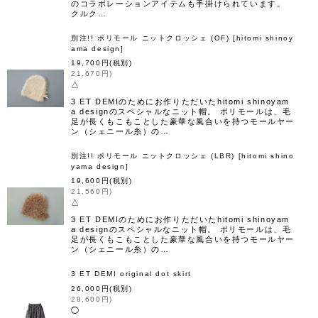
のコラボレーションアイテムも手掛けられています。
クルク…
別注!! ポリモール ニットクロッシェ (OF)
[
hitomi shinoy
ama design
]
19,700
円
(税別)
21,670
円
)
△
3 ET DEMIのためにお作りただいたhitomi shinoyam
a designのスペシャルなニット帽。 ポリモールは、毛
足が長くもこもことした豪華な風合いを持つモールヤー
ン（シェニール糸）の…
別注!! ポリモール ニットクロッシェ (LBR)
[
hitomi shino
yama design
]
19,600
円
(税別)
21,560
円
)
△
3 ET DEMIのためにお作りただいたhitomi shinoyam
a designのスペシャルなニット帽。 ポリモールは、毛
足が長くもこもことした豪華な風合いを持つモールヤー
ン（シェニール糸）の…
3 ET DEMI original dot skirt
26,000
円
(税別)
28,600
円
)
◯