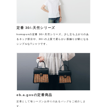
定番 30/-天竺シリーズ
homspunの定番 30/-天竺シリーズ。少し立ち上がりのあ
るネック部分や、30/-の上質で柔らかい肌触りが癖になる
シンプルなTシャツです。
eb.a.gosの定番商品
定番として毎シーズンお作りのあるバッグをご紹介しま
す。