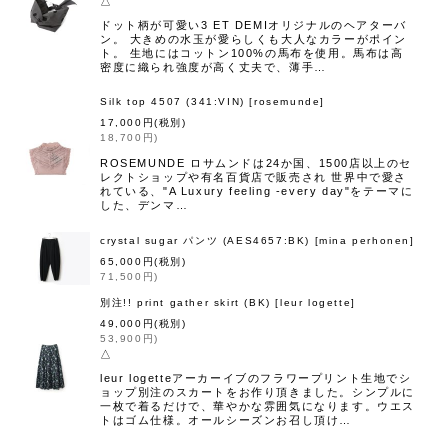
△
ドット柄が可愛い3 ET DEMIオリジナルのヘアターバ
ン。 大きめの水玉が愛らしくも大人なカラーがポイン
ト。 生地にはコットン100%の馬布を使用。馬布は高
密度に織られ強度が高く丈夫で、薄手…
Silk top 4507 (341:VIN)
[
rosemunde
]
17,000
円
(税別)
18,700
円
)
ROSEMUNDE ロサムンドは24か国、1500店以上のセ
レクトショップや有名百貨店で販売され 世界中で愛さ
れている、"A Luxury feeling -every day"をテーマに
した、デンマ…
crystal sugar パンツ (AES4657:BK)
[
mina perhonen
]
65,000
円
(税別)
71,500
円
)
別注!! print gather skirt (BK)
[
leur logette
]
49,000
円
(税別)
53,900
円
)
△
leur logetteアーカーイブのフラワープリント生地でシ
ョップ別注のスカートをお作り頂きました。シンプルに
一枚で着るだけで、華やかな雰囲気になります。ウエス
トはゴム仕様。オールシーズンお召し頂け…