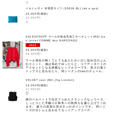
△
ベルトレザー 封筒型サイフ (35636:BL)
[
eb.a.gos
]
20,000
円
(税別)
22,000
円
)
△
.
SALE30%OFF ウール片畦起毛加工モヘヤニット(RD)
[
ta
o (tricot COMME des GARCONS)
]
35,000
円
(税別)
38,500
円
)
ウール混合の軽くてとてもあたたかい少し短め丈のふん
わりニット。袖は長めでゆったりと。コーディネートの
アクセントになる綺麗なレッドカラーです。長さの違う
トップスと合わせたり、同シーズンのtaoのチュール…
VELVET vest (BK)
[
fig London
]
16,000
円
(税別)
17,600
円
)
◯
綿のベルベットで仕立てられたクラシックなシリーズ。
しっとりした手触りが秋冬への気持ちを盛り上げてくれ
ます。 後ろの花型の貝ボタンがポイントです。 同シリ
ーズのボトムと合わせてセットアップコーデ…