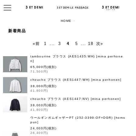
HOME
>
閉じる
新着商品
«
前
1
...
3
4
5
...
18
次
»
表示数
tambourine ブラウス (AES1435:WH)
[
mina perhone
並び順
n
]
65,000
円
(税別)
71,500
円
)
絞り込む
choucho ブラウス (AES1447:WH)
[
mina perhonen
]
38,000
円
(税別)
41,800
円
)
choucho ブラウス (AES1447:NV)
[
mina perhonen
]
38,000
円
(税別)
41,800
円
)
ウールギンガムギャザーPT (252-3399:OF×DGR)
[
homs
pun
]
24,000
円
(税別)
26,400
円
)