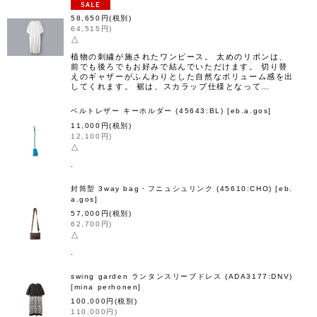
58,650
円
(税別)
64,515
円
)
△
植物の刺繍が施されたワンピース。 太めのリボンは、
前でも後ろでもお好みで結んでいただけます。 切り替
えのギャザーがふんわりとした自然なボリューム感を出
してくれます。 裾は、スカラップ仕様となって…
ベルトレザー キーホルダー (45643:BL)
[
eb.a.gos
]
11,000
円
(税別)
12,100
円
)
△
.
封筒型 3way bag・フニュシュリンク (45610:CHO)
[
eb.
a.gos
]
57,000
円
(税別)
62,700
円
)
△
.
swing garden ランタンスリーブドレス (ADA3177:DNV)
[
mina perhonen
]
100,000
円
(税別)
110,000
円
)