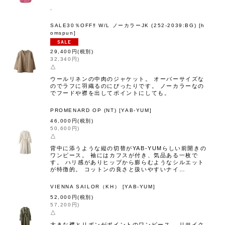
.
SALE30％OFF‼︎ W/L ノーカラーJK (252-2039:BG)
[
h
omspun
]
29,400
円
(税別)
32,340
円
)
△
ウールリネンの中肉のジャケット。 オーバーサイズな
のでラフに羽織るのにぴったりです。 ノーカラーなの
でフードや襟を出してポイントにしても。
PROMENARD OP (NT)
[
YAB-YUM
]
46,000
円
(税別)
50,600
円
)
△
背中に添うような縦の切替がYAB-YUMらしい前開きの
ワンピース。 袖にはカフスが付き、気品ある一枚で
す。 ハリ感がありヒップから膨らむようなシルエット
が特徴的。 コットンの良さと扱いやすいナイ…
VIENNA SAILOR（KH）
[
YAB-YUM
]
52,000
円
(税別)
57,200
円
)
△
大きな襟とリボンがポイントのワンピース。 リサイク