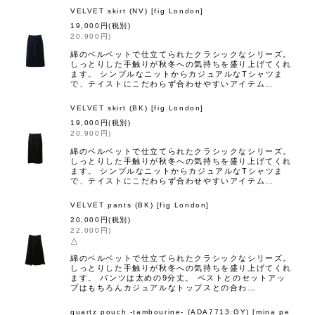
VELVET skirt (NV)
[
fig London
]
19,000
円
(税別)
20,900
円
)
綿のベルベットで仕立てられたクラシックなシリーズ。
しっとりした手触りが秋冬への気持ちを盛り上げてくれ
ます。 シンプルなニットからカジュアルなTシャツま
で、テイストにこだわらず合わせやすいアイテム…
VELVET skirt (BK)
[
fig London
]
19,000
円
(税別)
20,900
円
)
綿のベルベットで仕立てられたクラシックなシリーズ。
しっとりした手触りが秋冬への気持ちを盛り上げてくれ
ます。 シンプルなニットからカジュアルなTシャツま
で、テイストにこだわらず合わせやすいアイテム…
VELVET pants (BK)
[
fig London
]
20,000
円
(税別)
22,000
円
)
△
綿のベルベットで仕立てられたクラシックなシリーズ。
しっとりした手触りが秋冬への気持ちを盛り上げてくれ
ます。 パンツは太めの9分丈。 ベストとのセットアッ
プはもちろんカジュアルなトップスとの合わ…
quartz pouch -tambourine- (ADA7713:GY)
[
mina pe